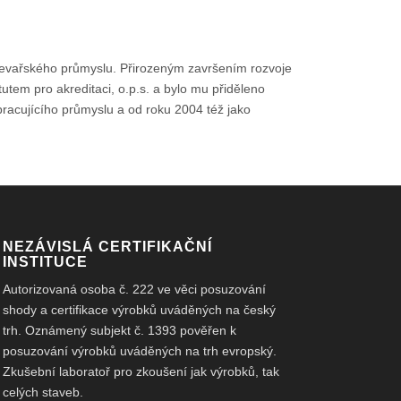
dřevařského průmyslu. Přirozeným završením rozvoje
tutem pro akreditaci, o.p.s. a bylo mu přiděleno
acujícího průmyslu a od roku 2004 též jako
NEZÁVISLÁ CERTIFIKAČNÍ
INSTITUCE
Autorizovaná osoba č. 222 ve věci posuzování
shody a certifikace výrobků uváděných na český
trh. Oznámený subjekt č. 1393 pověřen k
posuzování výrobků uváděných na trh evropský.
Zkušební laboratoř pro zkoušení jak výrobků, tak
celých staveb.