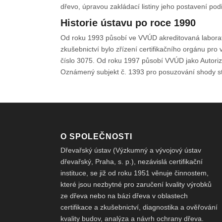
dřevo, úpravou zakládací listiny jeho postavení p
Historie ústavu po roce 1990
Od roku 1993 působí ve VVÚD akreditovaná laborato
zkušebnictví bylo zřízení certifikačního orgánu pro
číslo 3075. Od roku 1997 působí VVÚD jako Autori
Oznámený subjekt č. 1393 pro posuzování shody 
O SPOLEČNOSTI
Dřevařský ústav (Výzkumný a vývojový ústav
dřevařský, Praha, s. p.), nezávislá certifikační
instituce, se již od roku 1951 věnuje činnostem,
které jsou nezbytné pro zaručení kvality výrobků
ze dřeva nebo na bázi dřeva v oblastech
certifikace a zkušebnictví, diagnostika a ověřování
kvality budov, analýza a návrh ochrany dřeva.