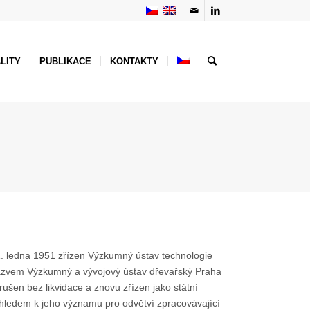
LITY
PUBLIKACE
KONTAKTY
1. ledna 1951 zřízen Výzkumný ústav technologie
názvem Výzkumný a vývojový ústav dřevařský Praha
šen bez likvidace a znovu zřízen jako státní
zhledem k jeho významu pro odvětví zpracovávající