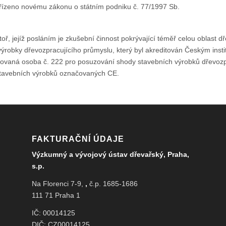
odřízeno novému zákonu o státním podniku č. 77/1997 Sb.
ř, jejíž posláním je zkušební činnost pokrývající téměř celou oblast 
 výrobky dřevozpracujícího průmyslu, který byl akreditován Českým insti
zovaná osoba č. 222 pro posuzování shody stavebních výrobků dřevozpr
stavebních výrobků označovaných CE.
FAKTURAČNÍ ÚDAJE
Výzkumný a vývojový ústav dřevařský, Praha,
s.p.
Na Florenci 7-9,
,
č.p. 1685-1686
111 71 Praha 1
IČ: 00014125
DIČ: CZ00014125