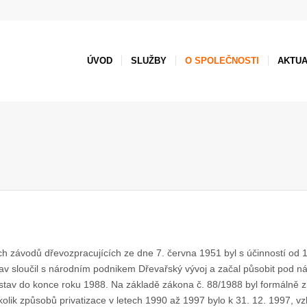
ÚVOD
SLUŽBY
O SPOLEČNOSTI
AKTUA
 závodů dřevozpracujících ze dne 7. června 1951 byl s účinností od 
tav sloučil s národním podnikem Dřevařský vývoj a začal působit pod 
tav do konce roku 1988. Na základě zákona č. 88/1988 byl formálně zru
lik způsobů privatizace v letech 1990 až 1997 bylo k 31. 12. 1997, v