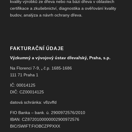
kvality výrobků ze dřeva nebo na bázi dřeva v oblastech
certifikace a zkušebnictví, diagnostika a ověřování kvality
budov, analýza a návrh ochrany dřeva.
FAKTURAČNÍ ÚDAJE
Výzkumný a vývojový ústav dřevařský, Praha, s.p.
Na Florenci 7-9,
,
č.p. 1685-1686
111 71 Praha 1
IČ: 00014125
DIČ: CZ00014125
datová schránka: v8zvffd
FIO Banka – bank. ú. 2900972576/2010
IBAN: CZ8720100000002900972576
BIC/SWIFT:FIOBCZPPXXX