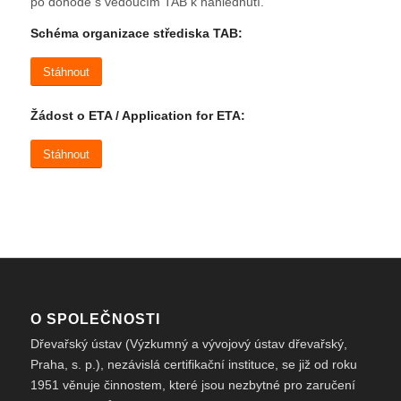
po dohodě s vedoucím TAB k nahlédnutí.
Schéma organizace střediska TAB:
Stáhnout
Žádost o ETA / Application for ETA:
Stáhnout
O SPOLEČNOSTI
Dřevařský ústav (Výzkumný a vývojový ústav dřevařský,
Praha, s. p.), nezávislá certifikační instituce, se již od roku
1951 věnuje činnostem, které jsou nezbytné pro zaručení