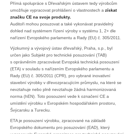
Přímá spolupráce s Dřevařským ústavem tedy výrobcům
umožňuje vypracovat prohlášení o vlastnostech a
získat
značku CE na svoje produkty.
Auditoři mohou posuzovat a také vykonávat pravidelný
dohled nad systémem řízení výroby v systému 1, 2+ dle
nařízení Evropského parlamentu a Rady (EU) č. 305/2011.
Výzkumný a vývojový ústav dřevařský, Praha, s.p., byl
určen jako Subjekt pro technické posuzování (TAB)
s oprávněním zpracovávat Evropská technická posouzení
(ETA) v souladu s nařízením Evropského parlamentu a
Rady (EU) č. 305/2011 (CPR), pro vybrané inovativní
stavební výrobky v dřevozpracujícím průmyslu, na které se
nevztahuje nebo plně nevztahuje žádná harmonizovaná
norma (hEN). Toto posouzení vede k označení CE a
umístění výrobku v Evropském hospodářském prostoru,
Švýcarsku a Turecku.
ETA je posouzení výrobku, zpracované na základě
Evropského dokumentu pro posuzování (EAD), který