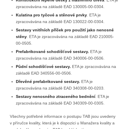
Konstrukční lepené desky z masivního dřeva
. ETA je
zpracovávána na základě EAD 130005-00-0304.
Kulatina pro tyčové a stěnové prvky
. ETA je
zpracovávána na základě EAD 130022-00-0304.
Sestavy vnitřních příček pro použití jako nenosné
stěny
. ETA je zpracovávána na základě EAD 210005-
00-0505.
Prefabrikované schodišťové sestavy.
ETA je
zpracovávána na základě EAD 340006-00-0506.
Půdní schodišťové sestavy.
ETA je zpracovávána na
základě EAD 340556-00-0506.
Dřevěné prefabrikované sestavy.
ETA je
zpracovávána na základě EAD 340308-00-0203.
Sestavy nenosného ztraceného bednění
. ETA je
zpracovávána na základě EAD 340309-00-0305.
Všechny potřebné informace o postupu TAB jsou uvedeny
v příručce kvality, která je k dispozici u Manažera kvality a