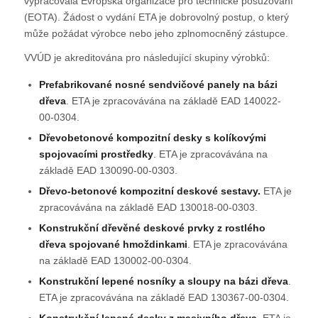
vypracovala Evropská organizace pro technické posuzování
(EOTA). Žádost o vydání ETA je dobrovolný postup, o který
může požádat výrobce nebo jeho zplnomocněný zástupce.
VVÚD je akreditována pro následující skupiny výrobků:
Prefabrikované nosné sendvičové panely na bázi
dřeva
. ETA je zpracovávána na základě EAD 140022-
00-0304.
Dřevobetonové kompozitní desky s kolíkovými
spojovacími prostředky
. ETA je zpracovávána na
základě EAD 130090-00-0303.
Dřevo-betonové kompozitní deskové sestavy.
ETA je
zpracovávána na základě EAD 130018-00-0303.
Konstrukční dřevěné deskové prvky z rostlého
dřeva spojované hmoždinkami
. ETA je zpracovávána
na základě EAD 130002-00-0304.
Konstrukční lepené nosníky a sloupy na bázi dřeva
.
ETA je zpracovávána na základě EAD 130367-00-0304.