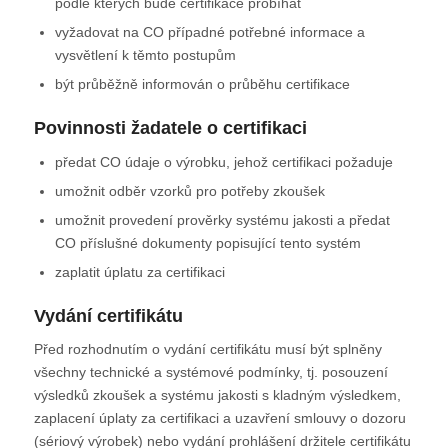
podle kterých bude certifikace probíhat
vyžadovat na CO případné potřebné informace a
vysvětlení k těmto postupům
být průběžně informován o průběhu certifikace
Povinnosti žadatele o certifikaci
předat CO údaje o výrobku, jehož certifikaci požaduje
umožnit odběr vzorků pro potřeby zkoušek
umožnit provedení prověrky systému jakosti a předat
CO příslušné dokumenty popisující tento systém
zaplatit úplatu za certifikaci
Vydání certifikátu
Před rozhodnutím o vydání certifikátu musí být splněny
všechny technické a systémové podmínky, tj. posouzení
výsledků zkoušek a systému jakosti s kladným výsledkem,
zaplacení úplaty za certifikaci a uzavření smlouvy o dozoru
(sériový výrobek) nebo vydání prohlášení držitele certifikátu