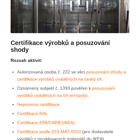
Certifikace výrobků a posuzování
shody
Rozsah aktivit:
Autorizovaná osoba č. 222 ve věci
posuzování shody a
certifikace výrobků uváděných na český trh
.
Oznámený subjekt č. 1393 pověřen k
posuzování
výrobků uváděných na trh evropský
.
Nepovinná certifikace
Certifikace RAL
Certifikace EPA/CARB (IKEA)
Certifikace podle IOS-MAT-0010
(pro dodavatele
výrobků z recyklovaných materiálů do IKEA)