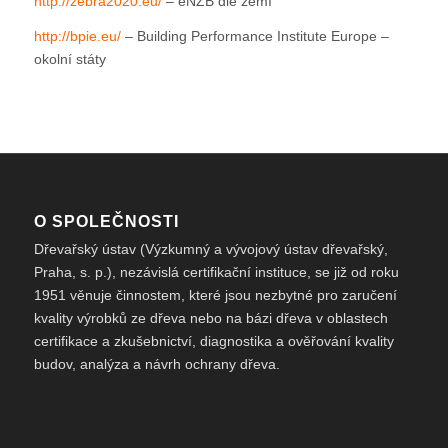
http://zebra2020.eu/
– eNZB dle zemí
http://bpie.eu/
– Building Performance Institute Europe –
okolní státy
O SPOLEČNOSTI
Dřevařský ústav (Výzkumný a vývojový ústav dřevařský,
Praha, s. p.), nezávislá certifikační instituce, se již od roku
1951 věnuje činnostem, které jsou nezbytné pro zaručení
kvality výrobků ze dřeva nebo na bázi dřeva v oblastech
certifikace a zkušebnictví, diagnostika a ověřování kvality
budov, analýza a návrh ochrany dřeva.