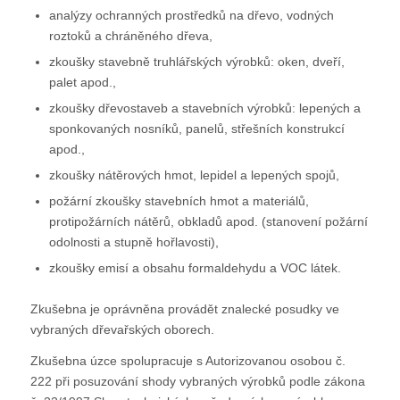
analýzy ochranných prostředků na dřevo, vodných
roztoků a chráněného dřeva,
zkoušky stavebně truhlářských výrobků: oken, dveří,
palet apod.,
zkoušky dřevostaveb a stavebních výrobků: lepených a
sponkovaných nosníků, panelů, střešních konstrukcí
apod.,
zkoušky nátěrových hmot, lepidel a lepených spojů,
požární zkoušky stavebních hmot a materiálů,
protipožárních nátěrů, obkladů apod. (stanovení požární
odolnosti a stupně hořlavosti),
zkoušky emisí a obsahu formaldehydu a VOC látek.
Zkušebna je oprávněna provádět znalecké posudky ve
vybraných dřevařských oborech.
Zkušebna úzce spolupracuje s Autorizovanou osobou č.
222 při posuzování shody vybraných výrobků podle zákona