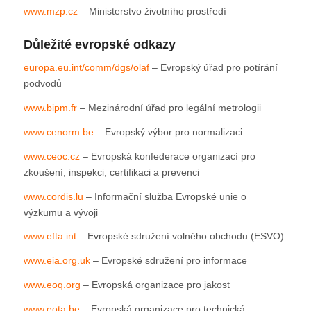
www.mzp.cz
– Ministerstvo životního prostředí
Důležité evropské odkazy
europa.eu.int/comm/dgs/olaf
– Evropský úřad pro potírání
podvodů
www.bipm.fr
– Mezinárodní úřad pro legální metrologii
www.cenorm.be
– Evropský výbor pro normalizaci
www.ceoc.cz
– Evropská konfederace organizací pro
zkoušení, inspekci, certifikaci a prevenci
www.cordis.lu
– Informační služba Evropské unie o
výzkumu a vývoji
www.efta.int
– Evropské sdružení volného obchodu (ESVO)
www.eia.org.uk
– Evropské sdružení pro informace
www.eoq.org
– Evropská organizace pro jakost
www.eota.be
– Evropská organizace pro technická