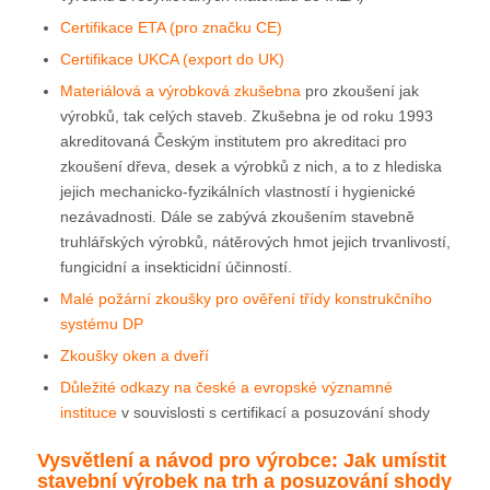
Certifikace ETA (pro značku CE)
Certifikace UKCA (export do UK)
Materiálová a výrobková zkušebna
pro zkoušení jak
výrobků, tak celých staveb. Zkušebna je od roku 1993
akreditovaná Českým institutem pro akreditaci pro
zkoušení dřeva, desek a výrobků z nich, a to z hlediska
jejich mechanicko-fyzikálních vlastností i hygienické
nezávadnosti. Dále se zabývá zkoušením stavebně
truhlářských výrobků, nátěrových hmot jejich trvanlivostí,
fungicidní a insekticidní účinností.
Malé požární zkoušky pro ověření třídy konstrukčního
systému DP
Zkoušky oken a dveří
Důležité odkazy na české a evropské významné
instituce
v souvislosti s certifikací a posuzování shody
Vysvětlení a návod pro výrobce: Jak umístit
stavební výrobek na trh a posuzování shody