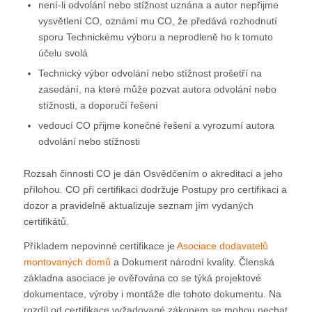
není-li odvolání nebo stížnost uznána a autor nepřijme
vysvětlení CO, oznámí mu CO, že předává rozhodnutí
sporu Technickému výboru a neprodleně ho k tomuto
účelu svolá
Technický výbor odvolání nebo stížnost prošetří na
zasedání, na které může pozvat autora odvolání nebo
stížnosti, a doporučí řešení
vedoucí CO přijme konečné řešení a vyrozumí autora
odvolání nebo stížnosti
Rozsah činnosti CO je dán Osvědčením o akreditaci a jeho
přílohou. CO při certifikaci dodržuje Postupy pro certifikaci a
dozor a pravidelně aktualizuje seznam jím vydaných
certifikátů.
Příkladem nepovinné certifikace je
Asociace dodavatelů
montovaných domů
a Dokument národní kvality. Členská
základna asociace je ověřována co se týká projektové
dokumentace, výroby i montáže dle tohoto dokumentu. Na
rozdíl od certifikace vyžadované zákonem se mohou nechat