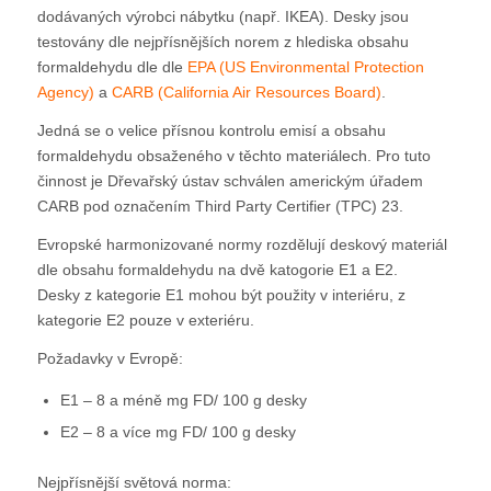
dodávaných výrobci nábytku (např. IKEA). Desky jsou
testovány dle nejpřísnějších norem z hlediska obsahu
formaldehydu dle dle
EPA (US Environmental Protection
Agency)
a
CARB (California Air Resources Board)
.
Jedná se o velice přísnou kontrolu emisí a obsahu
formaldehydu obsaženého v těchto materiálech. Pro tuto
činnost je Dřevařský ústav schválen americkým úřadem
CARB pod označením Third Party Certifier (TPC) 23.
Evropské harmonizované normy rozdělují deskový materiál
dle obsahu formaldehydu na dvě katogorie E1 a E2.
Desky z kategorie E1 mohou být použity v interiéru, z
kategorie E2 pouze v exteriéru.
Požadavky v Evropě:
E1 – 8 a méně mg FD/ 100 g desky
E2 – 8 a více mg FD/ 100 g desky
Nejpřísnější světová norma: