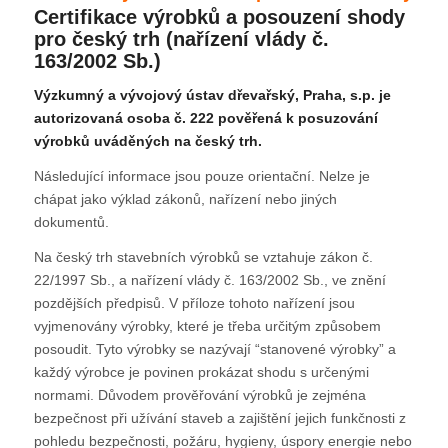
Certifikace výrobků a posouzení shody
pro český trh (nařízení vlády č.
163/2002 Sb.)
Výzkumný a vývojový ústav dřevařský, Praha, s.p. je
autorizovaná osoba č. 222 pověřená k posuzování
výrobků uváděných na český trh.
Následující informace jsou pouze orientační. Nelze je
chápat jako výklad zákonů, nařízení nebo jiných
dokumentů.
Na český trh stavebních výrobků se vztahuje zákon č.
22/1997 Sb., a nařízení vlády č. 163/2002 Sb., ve znění
pozdějších předpisů. V příloze tohoto nařízení jsou
vyjmenovány výrobky, které je třeba určitým způsobem
posoudit. Tyto výrobky se nazývají “stanovené výrobky” a
každý výrobce je povinen prokázat shodu s určenými
normami. Důvodem prověřování výrobků je zejména
bezpečnost při užívání staveb a zajištění jejich funkčnosti z
pohledu bezpečnosti, požáru, hygieny, úspory energie nebo