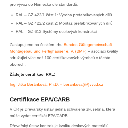
pro vývoz do Německa dle standardů:
RAL – GZ 422/1 část 1: Výroba prefabrikovaných dílů
RAL – GZ 422/2 část 2: Montáž prefabrikovaných dílů
RAL – GZ 613 Systémy ocelových konstrukcí
Zastupujeme na českém trhu
Bundes-Gütegemeinschaft
Montagebau und Fertighäuser e. V. (BMF)
– asociaci kvality
sdružující více než 100 certifikovaných výrobců v těchto
oborech.
Žádejte certifikaci RAL:
Ing. Jitka Beránková, Ph.D. – berankova(@)vvud.cz
Certifikace EPA/CARB
V ČR je Dřevařský ústav jediná schválená zkušebna, která
může vydat certifikát EPA/CARB.
Dřevařský ústav kontroluje kvalitu deskových materiálů