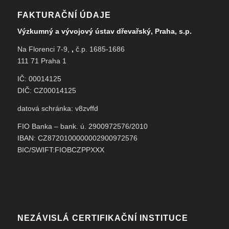
FAKTURAČNÍ ÚDAJE
Výzkumný a vývojový ústav dřevařský, Praha, s.p.
Na Florenci 7-9,
,
č.p. 1685-1686
111 71 Praha 1
IČ: 00014125
DIČ: CZ00014125
datová schránka: v8zvffd
FIO Banka – bank. ú. 2900972576/2010
IBAN: CZ8720100000002900972576
BIC/SWIFT:FIOBCZPPXXX
NEZÁVISLÁ CERTIFIKAČNÍ INSTITUCE