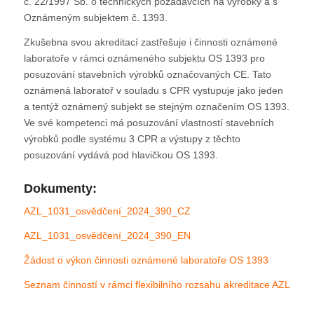
č. 22/1997 Sb. o technických požadavcích na výrobky a s
Oznámeným subjektem č. 1393.
Zkušebna svou akreditací zastřešuje i činnosti oznámené
laboratoře v rámci oznámeného subjektu OS 1393 pro
posuzování stavebních výrobků označovaných CE. Tato
oznámená laboratoř v souladu s CPR vystupuje jako jeden
a tentýž oznámený subjekt se stejným označením OS 1393.
Ve své kompetenci má posuzování vlastností stavebních
výrobků podle systému 3 CPR a výstupy z těchto
posuzování vydává pod hlavičkou OS 1393.
Dokumenty:
AZL_1031_osvědčení_2024_390_CZ
AZL_1031_osvědčení_2024_390_EN
Žádost o výkon činnosti oznámené laboratoře OS 1393
Seznam činností v rámci flexibilního rozsahu akreditace AZL