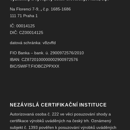
Na Florenci 7-9,
,
č.p. 1685-1686
111 71 Praha 1
IČ: 00014125
DIČ: CZ00014125
datová schránka: v8zvffd
FIO Banka – bank. ú. 2900972576/2010
IBAN: CZ8720100000002900972576
BIC/SWIFT:FIOBCZPPXXX
NEZÁVISLÁ CERTIFIKAČNÍ INSTITUCE
Autorizovaná osoba č. 222 ve věci posuzování shody a
certifikace výrobků uváděných na český trh. Oznámený
subjekt č. 1393 pověřen k posuzování výrobků uváděných