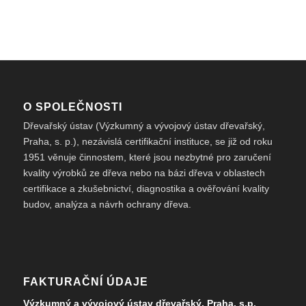
O SPOLEČNOSTI
Dřevařský ústav (Výzkumný a vývojový ústav dřevařský,
Praha, s. p.), nezávislá certifikační instituce, se již od roku
1951 věnuje činnostem, které jsou nezbytné pro zaručení
kvality výrobků ze dřeva nebo na bázi dřeva v oblastech
certifikace a zkušebnictví, diagnostika a ověřování kvality
budov, analýza a návrh ochrany dřeva.
FAKTURAČNÍ ÚDAJE
Výzkumný a vývojový ústav dřevařský, Praha, s.p.