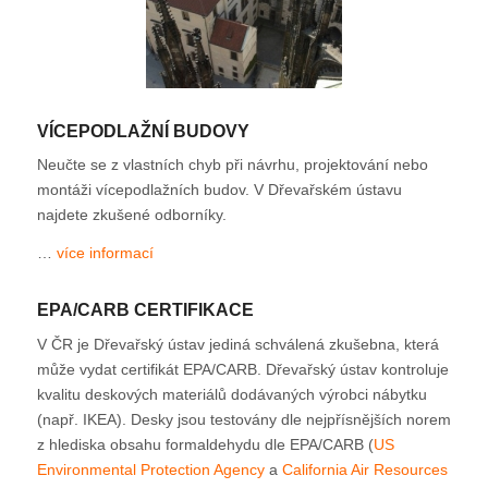
VÍCEPODLAŽNÍ BUDOVY
Neučte se z vlastních chyb při návrhu, projektování nebo
montáži vícepodlažních budov. V Dřevařském ústavu
najdete zkušené odborníky.
…
více informací
EPA/CARB CERTIFIKACE
V ČR je Dřevařský ústav jediná schválená zkušebna, která
může vydat certifikát EPA/CARB. Dřevařský ústav kontroluje
kvalitu deskových materiálů dodávaných výrobci nábytku
(např. IKEA). Desky jsou testovány dle nejpřísnějších norem
z hlediska obsahu formaldehydu dle EPA/CARB (
US
Environmental Protection Agency
a
California Air Resources