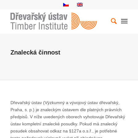
Znalecká činnost
Dřevařský ústav (Výzkumný a vývojový ústav dřevařský,
Praha, s. p.) je znaleckým ústavem dle platných právních
předpisů. V níže uvedených oborech vyhotovuje Dřevařský
ústav kompletní znalecké posudky. Pokud má znalecký
posudek obsahovat odkaz na §127a o.s.ř., je potřebné
tento požadavek výslovně uvést při objednávce.