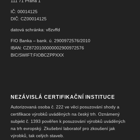
111 71 Praha 1
IČ: 00014125
DIČ: CZ00014125
datová schránka: v8zvffd
FIO Banka – bank. ú. 2900972576/2010
IBAN: CZ8720100000002900972576
BIC/SWIFT:FIOBCZPPXXX
NEZÁVISLÁ CERTIFIKAČNÍ INSTITUCE
Autorizovaná osoba č. 222 ve věci posuzování shody a
certifikace výrobků uváděných na český trh. Oznámený
subjekt č. 1393 pověřen k posuzování výrobků uváděných
na trh evropský. Zkušební laboratoř pro zkoušení jak
výrobků, tak celých staveb.