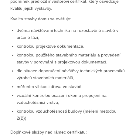
podmínek předložit investorovi certifikát, který osvědčuje
kvalitu jejich výstavby.
Kvalita stavby domu se ověřuje:
dvěma návštěvami technika na rozestavěné stavbě v
určené fázi,
kontrolou projektové dokumentace,
kontrolou použitého stavebního materiálu a provedení
stavby v porovnání s projektovou dokumentací,
dle situace doporučení návštěvy technických pracovníků
výrobců stavebních materiálů,
měřením vlhkosti dřeva ve stavbě,
vizuální kontrolou osazení oken a propojení na
vzduchotěsnicí vrstvu,
kontrolou vzduchotěsnosti budovy (měření metodou
2(B)).
Doplňkové služby nad rámec certifikátu: