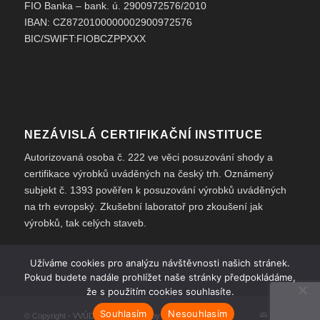
FIO Banka – bank. ú. 2900972576/2010
IBAN: CZ8720100000002900972576
BIC/SWIFT:FIOBCZPPXXX
NEZÁVISLÁ CERTIFIKAČNÍ INSTITUCE
Autorizovaná osoba č. 222 ve věci posuzování shody a
certifikace výrobků uváděných na český trh. Oznámený
subjekt č. 1393 pověřen k posuzování výrobků uváděných
na trh evropský. Zkušební laboratoř pro zkoušení jak
výrobků, tak celých staveb.
Užíváme cookies pro analýzu návštěvnosti našich stránek.
Pokud budete nadále prohlížet naše stránky předpokládáme,
že s použitím cookies souhlasíte.
Souhlasím
Nesouhlasím
© Copyright -
VVÚD
-
Enfold Theme by Kriesi