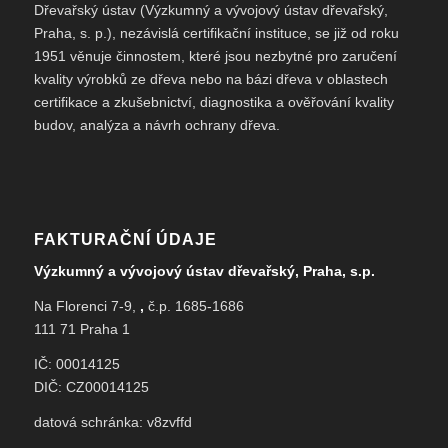
Dřevařský ústav (Výzkumný a vývojový ústav dřevařský,
Praha, s. p.), nezávislá certifikační instituce, se již od roku
1951 věnuje činnostem, které jsou nezbytné pro zaručení
kvality výrobků ze dřeva nebo na bázi dřeva v oblastech
certifikace a zkušebnictví, diagnostika a ověřování kvality
budov, analýza a návrh ochrany dřeva.
FAKTURAČNÍ ÚDAJE
Výzkumný a vývojový ústav dřevařský, Praha, s.p.
Na Florenci 7-9,
,
č.p. 1685-1686
111 71 Praha 1
IČ: 00014125
DIČ: CZ00014125
datová schránka: v8zvffd