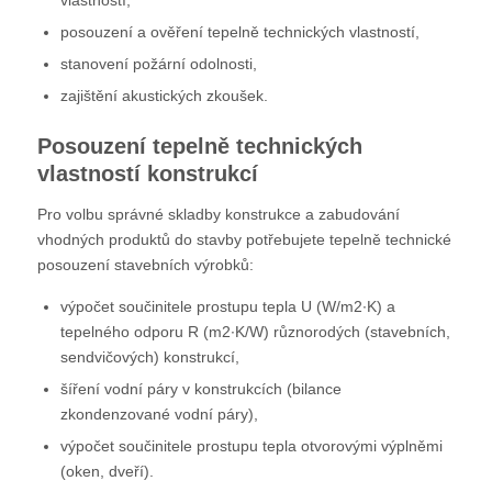
vlastností,
posouzení a ověření tepelně technických vlastností,
stanovení požární odolnosti,
zajištění akustických zkoušek.
Posouzení tepelně technických
vlastností konstrukcí
Pro volbu správné skladby konstrukce a zabudování
vhodných produktů do stavby potřebujete tepelně technické
posouzení stavebních výrobků:
výpočet součinitele prostupu tepla U (W/m2∙K) a
tepelného odporu R (m2∙K/W) různorodých (stavebních,
sendvičových) konstrukcí,
šíření vodní páry v konstrukcích (bilance
zkondenzované vodní páry),
výpočet součinitele prostupu tepla otvorovými výplněmi
(oken, dveří).