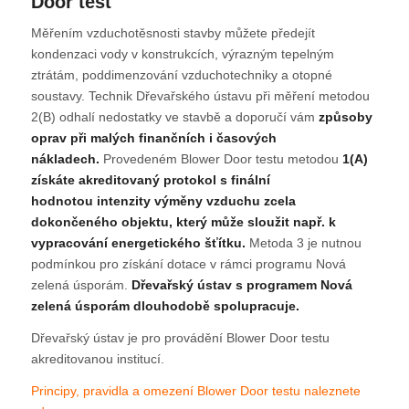
Door test
Měřením vzduchotěsnosti stavby můžete předejít
kondenzaci vody v konstrukcích, výrazným tepelným
ztrátám, poddimenzování vzduchotechniky a otopné
soustavy. Technik Dřevařského ústavu při měření metodou
2(B) odhalí nedostatky ve stavbě a doporučí vám
způsoby
oprav při malých finančních i časových
nákladech.
Provedeném Blower Door testu metodou
1(A)
získáte akreditovaný protokol s finální
hodnotou intenzity výměny vzduchu zcela
dokončeného objektu, který může sloužit např. k
vypracování energetického šťítku.
Metoda 3 je nutnou
podmínkou pro získání dotace v rámci programu Nová
zelená úsporám.
Dřevařský ústav s programem Nová
zelená úsporám dlouhodobě spolupracuje.
Dřevařský ústav je pro provádění Blower Door testu
akreditovanou institucí.
Principy, pravidla a omezení Blower Door testu naleznete