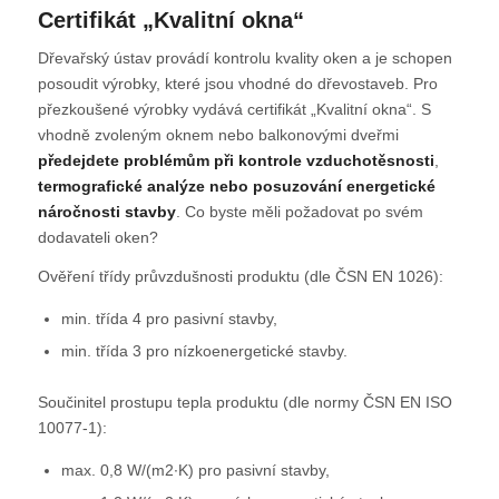
Certifikát „Kvalitní okna“
Dřevařský ústav provádí kontrolu kvality oken a je schopen
posoudit výrobky, které jsou vhodné do dřevostaveb. Pro
přezkoušené výrobky vydává certifikát „Kvalitní okna“. S
vhodně zvoleným oknem nebo balkonovými dveřmi
předejdete problémům při kontrole vzduchotěsnosti
,
termografické analýze nebo posuzování energetické
náročnosti stavby
. Co byste měli požadovat po svém
dodavateli oken?
Ověření třídy průvzdušnosti produktu (dle ČSN EN 1026):
min. třída 4 pro pasivní stavby,
min. třída 3 pro nízkoenergetické stavby.
Součinitel prostupu tepla produktu (dle normy ČSN EN ISO
10077-1):
max. 0,8 W/(m2∙K) pro pasivní stavby,