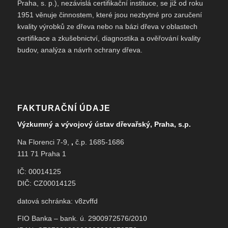
Praha, s. p.), nezávislá certifikační instituce, se již od roku
1951 věnuje činnostem, které jsou nezbytné pro zaručení
kvality výrobků ze dřeva nebo na bázi dřeva v oblastech
certifikace a zkušebnictví, diagnostika a ověřování kvality
budov, analýza a návrh ochrany dřeva.
FAKTURAČNÍ ÚDAJE
Výzkumný a vývojový ústav dřevařský, Praha, s.p.
Na Florenci 7-9,
,
č.p. 1685-1686
111 71 Praha 1
IČ: 00014125
DIČ: CZ00014125
datová schránka: v8zvffd
FIO Banka – bank. ú. 2900972576/2010