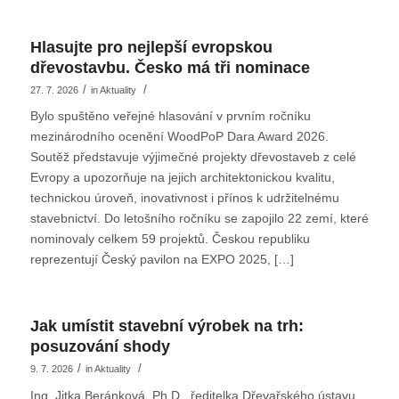
Hlasujte pro nejlepší evropskou
dřevostavbu. Česko má tři nominace
/
/
27. 7. 2026
in
Aktuality
Bylo spuštěno veřejné hlasování v prvním ročníku
mezinárodního ocenění WoodPoP Dara Award 2026.
Soutěž představuje výjimečné projekty dřevostaveb z celé
Evropy a upozorňuje na jejich architektonickou kvalitu,
technickou úroveň, inovativnost i přínos k udržitelnému
stavebnictví. Do letošního ročníku se zapojilo 22 zemí, které
nominovaly celkem 59 projektů. Českou republiku
reprezentují Český pavilon na EXPO 2025, […]
Jak umístit stavební výrobek na trh:
posuzování shody
/
/
9. 7. 2026
in
Aktuality
Ing. Jitka Beránková, Ph.D., ředitelka Dřevařského ústavu