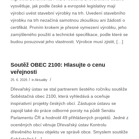
vysvětluje, jak podle české a evropské legislativy mají
výrobci uvést stavební výrobky na trh. Uvedení stavebního
výrobku na trh nezačíná samotnou zkouškou ani žádostí o
certifikát. Prvním krokem je přesné vymezení výrobku, jeho
zamýšleného použití a technické specifikace, podle které se
budou posuzovat jeho vlastnosti. Výrobce musí zjistit, […]
Soutěž OBEC 2100: Hlasujte o cenu
veřejnosti
/
/
25. 6. 2026
in
Aktuality
Dřevařský ústav se stal partnerem šestého ročníku soutěže
Soběstačná obec 2100, která vyhledává a oceňuje
inspirativní projekty českých obcí. Zástupce ústavu se
zapojil také do práce odborné poroty na půdě Senátu
Parlamentu ČR a hodnotil 49 přihlášených projektů. Jedné z
oceněných obcí věnuje Dřevařský ústav Kontrolu
dřevěného krovu objektu ve správě obce. Smyslem soutěže