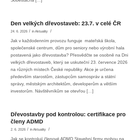
Soběstačná […]
Den velkých dřevostaveb: 23.7. v celé ČR
/
/
24. 6. 2026
in
Aktuality
Jak v každodenním provozu funguje mateřská škola,
společenské centrum, dům pro seniory nebo výrobní hala
postavená jako dřevostavba? Přesvědčte se osobně na Dni
velkých dřevostaveb, který se uskuteční 23. července 2026
na různých místech České republiky. Akce je určena
především starostům, zástupcům samospráv a státní
správy, městským architektům, developerům a větším
investorům. Návštěvníkům se otevřou […]
Dřevostavby pod kontrolou: certifikace pro
členy ADMD
/
/
2. 6. 2026
in
Aktuality
Jak se kontrolují členové ADMD Stavební firmy mohou na