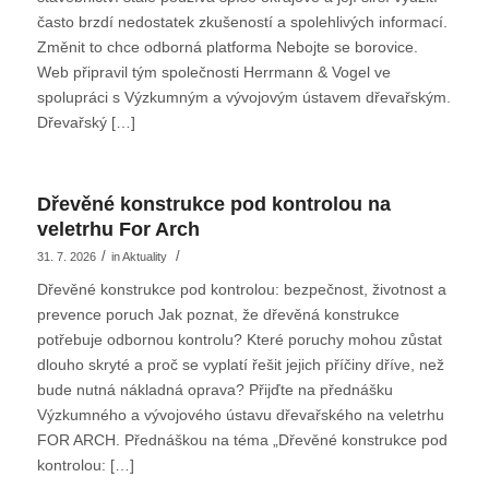
často brzdí nedostatek zkušeností a spolehlivých informací.
Změnit to chce odborná platforma Nebojte se borovice.
Web připravil tým společnosti Herrmann & Vogel ve
spolupráci s Výzkumným a vývojovým ústavem dřevařským.
Dřevařský […]
Dřevěné konstrukce pod kontrolou na
veletrhu For Arch
/
/
31. 7. 2026
in
Aktuality
Dřevěné konstrukce pod kontrolou: bezpečnost, životnost a
prevence poruch Jak poznat, že dřevěná konstrukce
potřebuje odbornou kontrolu? Které poruchy mohou zůstat
dlouho skryté a proč se vyplatí řešit jejich příčiny dříve, než
bude nutná nákladná oprava? Přijďte na přednášku
Výzkumného a vývojového ústavu dřevařského na veletrhu
FOR ARCH. Přednáškou na téma „Dřevěné konstrukce pod
kontrolou: […]