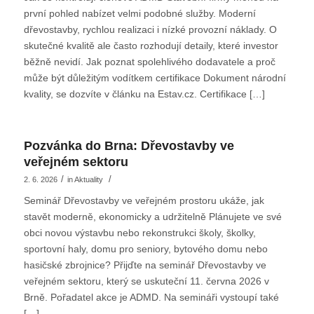
první pohled nabízet velmi podobné služby. Moderní
dřevostavby, rychlou realizaci i nízké provozní náklady. O
skutečné kvalitě ale často rozhodují detaily, které investor
běžně nevidí. Jak poznat spolehlivého dodavatele a proč
může být důležitým vodítkem certifikace Dokument národní
kvality, se dozvíte v článku na Estav.cz. Certifikace […]
Pozvánka do Brna: Dřevostavby ve
veřejném sektoru
/
/
2. 6. 2026
in
Aktuality
Seminář Dřevostavby ve veřejném prostoru ukáže, jak
stavět moderně, ekonomicky a udržitelně Plánujete ve své
obci novou výstavbu nebo rekonstrukci školy, školky,
sportovní haly, domu pro seniory, bytového domu nebo
hasičské zbrojnice? Přijďte na seminář Dřevostavby ve
veřejném sektoru, který se uskuteční 11. června 2026 v
Brně. Pořadatel akce je ADMD. Na semináři vystoupí také
[…]