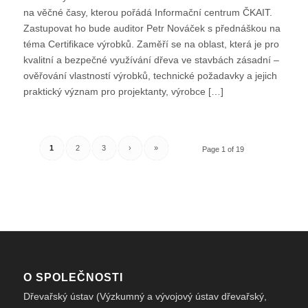
na věčné časy, kterou pořádá Informační centrum ČKAIT.
Zastupovat ho bude auditor Petr Nováček s přednáškou na
téma Certifikace výrobků. Zaměří se na oblast, která je pro
kvalitní a bezpečné využívání dřeva ve stavbách zásadní –
ověřování vlastností výrobků, technické požadavky a jejich
praktický význam pro projektanty, výrobce […]
1
2
3
›
»
Page 1 of 19
O SPOLEČNOSTI
Dřevařský ústav (Výzkumný a vývojový ústav dřevařský,