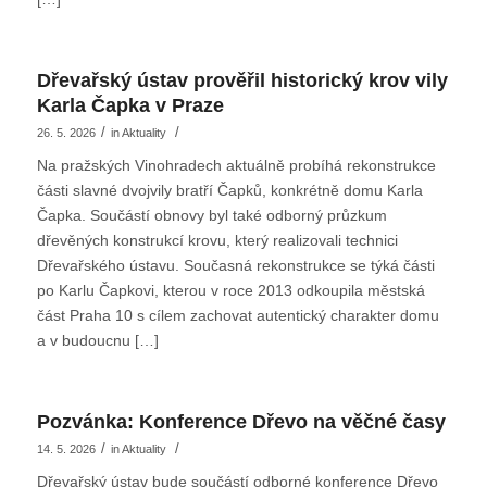
Dřevařský ústav prověřil historický krov vily
Karla Čapka v Praze
/
/
26. 5. 2026
in
Aktuality
Na pražských Vinohradech aktuálně probíhá rekonstrukce
části slavné dvojvily bratří Čapků, konkrétně domu Karla
Čapka. Součástí obnovy byl také odborný průzkum
dřevěných konstrukcí krovu, který realizovali technici
Dřevařského ústavu. Současná rekonstrukce se týká části
po Karlu Čapkovi, kterou v roce 2013 odkoupila městská
část Praha 10 s cílem zachovat autentický charakter domu
a v budoucnu […]
Pozvánka: Konference Dřevo na věčné časy
/
/
14. 5. 2026
in
Aktuality
Dřevařský ústav bude součástí odborné konference Dřevo