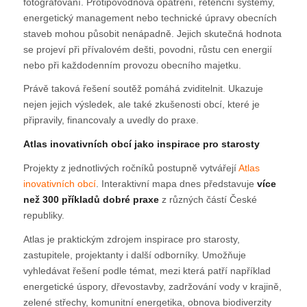
fotografování. Protipovodňová opatření, retenční systémy,
energetický management nebo technické úpravy obecních
staveb mohou působit nenápadně. Jejich skutečná hodnota
se projeví při přívalovém dešti, povodni, růstu cen energií
nebo při každodenním provozu obecního majetku.
Právě taková řešení soutěž pomáhá zviditelnit. Ukazuje
nejen jejich výsledek, ale také zkušenosti obcí, které je
připravily, financovaly a uvedly do praxe.
Atlas inovativních obcí jako inspirace pro starosty
Projekty z jednotlivých ročníků postupně vytvářejí
Atlas
inovativních obcí
. Interaktivní mapa dnes představuje
více
než 300 příkladů dobré praxe
z různých částí České
republiky.
Atlas je praktickým zdrojem inspirace pro starosty,
zastupitele, projektanty i další odborníky. Umožňuje
vyhledávat řešení podle témat, mezi která patří například
energetické úspory, dřevostavby, zadržování vody v krajině,
zelené střechy, komunitní energetika, obnova biodiverzity