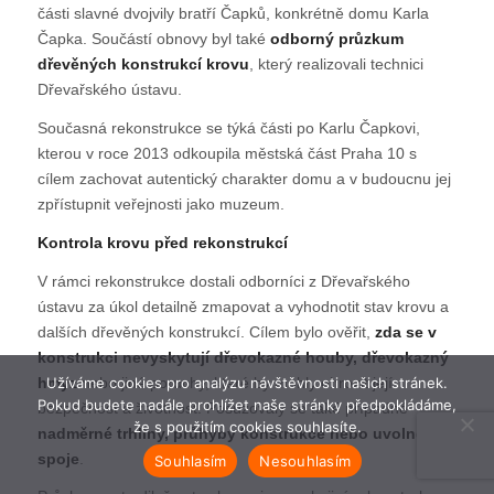
části slavné dvojvily bratří Čapků, konkrétně domu Karla
Čapka. Součástí obnovy byl také
odborný průzkum
dřevěných konstrukcí krovu
, který realizovali technici
Dřevařského ústavu.
Současná rekonstrukce se týká části po Karlu Čapkovi,
kterou v roce 2013 odkoupila městská část Praha 10 s
cílem zachovat autentický charakter domu a v budoucnu jej
zpřístupnit veřejnosti jako muzeum.
Kontrola krovu před rekonstrukcí
V rámci rekonstrukce dostali odborníci z Dřevařského
ústavu za úkol detailně zmapovat a vyhodnotit stav krovu a
dalších dřevěných konstrukcí. Cílem bylo ověřit,
zda se v
konstrukci nevyskytují dřevokazné houby, dřevokazný
hmyz
nebo jiné poruchy, které by mohly ohrozit její
Užíváme cookies pro analýzu návštěvnosti našich stránek.
Pokud budete nadále prohlížet naše stránky předpokládáme,
bezpečnost a životnost. Posuzovaly se také případné
že s použitím cookies souhlasíte.
nadměrné trhliny, průhyby konstrukce nebo uvolněné
spoje
.
Souhlasím
Nesouhlasím