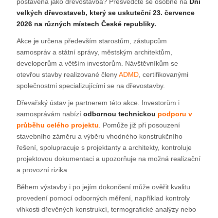
postavená jako dřevostavba? Přesvědčte se osobně na
Dni
velkých dřevostaveb, který se uskuteční 23. července
2026 na různých místech České republiky.
Akce je určena především starostům, zástupcům
samospráv a státní správy, městským architektům,
developerům a větším investorům. Návštěvníkům se
otevřou stavby realizované členy
ADMD
, certifikovanými
společnostmi specializujícími se na dřevostavby.
Dřevařský ústav je partnerem této akce. Investorům i
samosprávám nabízí
odbornou technickou
podporu v
průběhu celého projektu
. Pomůže již při posouzení
stavebního záměru a výběru vhodného konstrukčního
řešení, spolupracuje s projektanty a architekty, kontroluje
projektovou dokumentaci a upozorňuje na možná realizační
a provozní rizika.
Během výstavby i po jejím dokončení může ověřit kvalitu
provedení pomocí odborných měření, například kontroly
vlhkosti dřevěných konstrukcí, termografické analýzy nebo