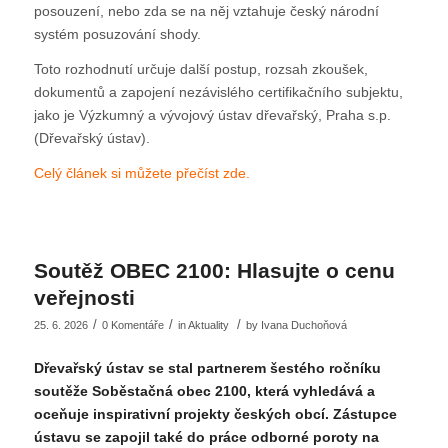
posouzení, nebo zda se na něj vztahuje český národní
systém posuzování shody.
Toto rozhodnutí určuje další postup, rozsah zkoušek,
dokumentů a zapojení nezávislého certifikačního subjektu,
jako je Výzkumný a vývojový ústav dřevařský, Praha s.p.
(Dřevařský ústav).
Celý článek si můžete přečíst zde.
Soutěž OBEC 2100: Hlasujte o cenu
veřejnosti
/
/
/
25. 6. 2026
0 Komentáře
in
Aktuality
by
Ivana Duchoňová
Dřevařský ústav se stal partnerem šestého ročníku
soutěže Soběstačná obec 2100, která vyhledává a
oceňuje inspirativní projekty českých obcí. Zástupce
ústavu se zapojil také do práce odborné poroty na