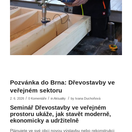
Pozvánka do Brna: Dřevostavby ve
veřejném sektoru
/
/
/
2. 6. 2026
0 Komentáře
in
Aktuality
by
Ivana Duchoňová
Seminář Dřevostavby ve veřejném
prostoru ukáže, jak stavět moderně,
ekonomicky a udržitelně
Plánujete ve své obci novou výstavbu nebo rekonstrukci