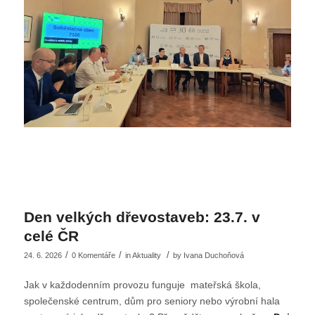
Den velkých dřevostaveb: 23.7. v
celé ČR
/
/
/
24. 6. 2026
0 Komentáře
in
Aktuality
by
Ivana Duchoňová
Jak v každodenním provozu funguje mateřská škola,
společenské centrum, dům pro seniory nebo výrobní hala