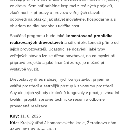
ze dřeva. Seminář nabídne inspiraci z reálných projektů,
zkušenosti z přípravy a provozu veřejných staveb i
odpovědi na otázky, jak stavět inovativně, hospodárně a s
ohledem na dlouhodobou udržitelnost.
Součástí programu bude také
komentovaná prohlídka
realizovaných dřevostaveb
a sdílení zkušeností přímo od
jejich provozovatelů. Účastníci se dozvědí, jaké typy
veřejných staveb lze ze dřeva navrhovat, na co myslet při
přípravě projektu a jaké finanční zdroje je možné při
výstavbě využít.
Dřevostavby dnes nabízejí rychlou výstavbu, příjemné
vnitřní prostředí a šetrnější přístup k životnímu prostředí.
Aby ale jejich výhody skutečně fungovaly v praxi, je zásadní
kvalitní projekt, správné technické řešení a odborně
provedená realizace.
Kdy:
11. 6. 2026
Kde:
Krajský úřad Jihomoravského kraje, Žerotínovo nám.
449/3, 601 82 Brno-střed