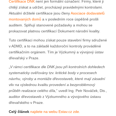
Certifikace DNK
není jen formální označení. Firmy, které ji
chtějí získat a udržet, procházejí pravidelnými kontrolami.
Aktuální držitelé certifikace jsou členy
Asociace dodavatelů
montovaných domů
a v posledním roce úspěšně prošli
auditem. Splňují stanovené požadavky a mohou se
prokazovat platnou certifikací Dokument národní kvality.
Tuto certifikaci mohou získat pouze stavební firmy sdružené
v ADMD, a to na základě každoroční kontroly prováděné
certifikačním orgánem. Tím je Výzkumný a vývojový ústav
dřevařský v Praze.
„
V rámci certifikace dle DNK jsou při kontrolních dohledech
systematicky ověřovány tzv. kritické body v procesech
návrhu, výroby a montáže dřevostaveb, které mají zásadní
vliv na výslednou kvalitu provedení a bezproblémový
průběh realizace celého díl
a,“ uvedl Ing. Petr Nováček, Dis.,
auditor dřevostaveb z Výzkumného a vývojového ústavu
dřevařského v Praze.
Celý článek
najdete na webu Estav.cz zde.