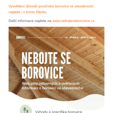
Vysvětlení důvodů používání borovice ve stavebnictví
najdete i v tomto článku.
Další informace najdete na
www.nebojteseborovice.cz
.