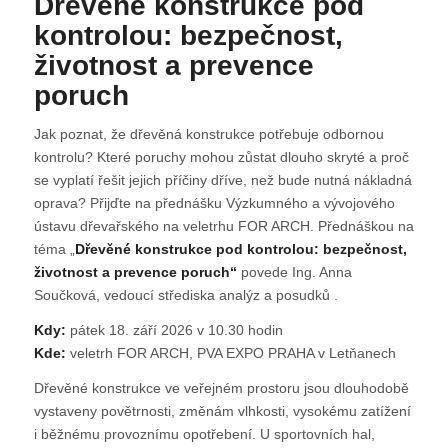
Dřevěné konstrukce pod
kontrolou: bezpečnost,
životnost a prevence
poruch
Jak poznat, že dřevěná konstrukce potřebuje odbornou
kontrolu? Které poruchy mohou zůstat dlouho skryté a proč
se vyplatí řešit jejich příčiny dříve, než bude nutná nákladná
oprava? Přijďte na přednášku Výzkumného a vývojového
ústavu dřevařského na veletrhu FOR ARCH. Přednáškou na
téma „
Dřevěné konstrukce pod kontrolou: bezpečnost,
životnost a prevence poruch“
povede Ing. Anna
Součková, vedoucí střediska analýz a posudků .
Kdy:
pátek 18. září 2026 v 10.30 hodin
Kde:
veletrh FOR ARCH, PVA EXPO PRAHA v Letňanech
Dřevěné konstrukce ve veřejném prostoru jsou dlouhodobě
vystaveny povětrnosti, změnám vlhkosti, vysokému zatížení
i běžnému provoznímu opotřebení. U sportovních hal,