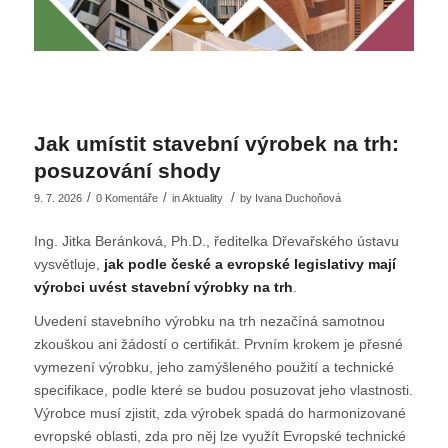
Jak umístit stavební výrobek na trh:
posuzování shody
/
/
/
9. 7. 2026
0 Komentáře
in
Aktuality
by
Ivana Duchoňová
Ing. Jitka Beránková, Ph.D., ředitelka Dřevařského ústavu
vysvětluje,
jak podle české a evropské legislativy mají
výrobci uvést stavební výrobky na trh
.
Uvedení stavebního výrobku na trh nezačíná samotnou
zkouškou ani žádostí o certifikát. Prvním krokem je přesné
vymezení výrobku, jeho zamýšleného použití a technické
specifikace, podle které se budou posuzovat jeho vlastnosti.
Výrobce musí zjistit, zda výrobek spadá do harmonizované
evropské oblasti, zda pro něj lze využít Evropské technické