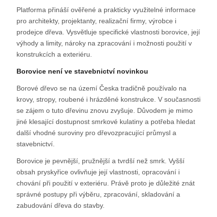
Platforma přináší ověřené a prakticky využitelné informace
pro architekty, projektanty, realizační firmy, výrobce i
prodejce dřeva. Vysvětluje specifické vlastnosti borovice, její
výhody a limity, nároky na zpracování i možnosti použití v
konstrukcích a exteriéru.
Borovice není ve stavebnictví novinkou
Borové dřevo se na území Česka tradičně používalo na
krovy, stropy, roubené i hrázděné konstrukce. V současnosti
se zájem o tuto dřevinu znovu zvyšuje. Důvodem je mimo
jiné klesající dostupnost smrkové kulatiny a potřeba hledat
další vhodné suroviny pro dřevozpracující průmysl a
stavebnictví.
Borovice je pevnější, pružnější a tvrdší než smrk. Vyšší
obsah pryskyřice ovlivňuje její vlastnosti, opracování i
chování při použití v exteriéru. Právě proto je důležité znát
správné postupy při výběru, zpracování, skladování a
zabudování dřeva do stavby.