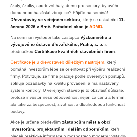
školy, školky, sportovní haly, domu pro seniory, bytového
domu nebo hasičské zbrojnice? Přijďte na seminář
Dřevostavby ve veřejném sektoru
, který se uskuteční
11.
června 2026 v Brně. Pořadatel akce je
ADMD
.
Na semináři vystoupí také zástupce
Výzkumného a
vývojového ústavu dřevařského, Praha, s. p.
s
přednáškou
Certifikace kvalitních stavebních firem
.
Certifikace je u dřevostaveb důležitým nástrojem
, který
pomáhá investorům lépe se orientovat při výběru realizační
firmy. Potvrzuje, že firma pracuje podle ověřených postupů,
splňuje požadavky na kvalitu provádění a má nastavený
systém kontroly. U veřejných staveb je to obzvlášť důležité,
protože investor nese odpovědnost nejen za cenu a termín,
ale také za bezpečnost, životnost a dlouhodobou funkčnost
budovy.
Akce je určena především
zástupcům měst a obcí,
investorům, projektantům i dalším odborníkům
, kteří
hledají praktické informace o možnostech moderní výstavby