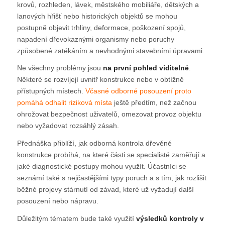
krovů, rozhleden, lávek, městského mobiliáře, dětských a
lanových hřišť nebo historických objektů se mohou
postupně objevit trhliny, deformace, poškození spojů,
napadení dřevokaznými organismy nebo poruchy
způsobené zatékáním a nevhodnými stavebními úpravami.
Ne všechny problémy jsou
na první pohled viditelné
.
Některé se rozvíjejí uvnitř konstrukce nebo v obtížně
přístupných místech.
Včasné odborné posouzení proto
pomáhá odhalit riziková místa
ještě předtím, než začnou
ohrožovat bezpečnost uživatelů, omezovat provoz objektu
nebo vyžadovat rozsáhlý zásah.
Přednáška přiblíží, jak odborná kontrola dřevěné
konstrukce probíhá, na které části se specialisté zaměřují a
jaké diagnostické postupy mohou využít. Účastníci se
seznámí také s nejčastějšími typy poruch a s tím, jak rozlišit
běžné projevy stárnutí od závad, které už vyžadují další
posouzení nebo nápravu.
Důležitým tématem bude také využití
výsledků kontroly v