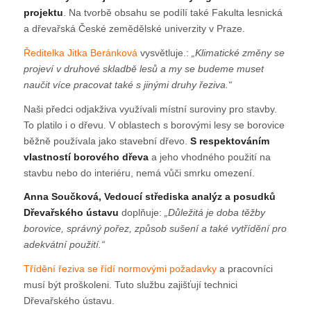
projektu
. Na tvorbě obsahu se podílí také Fakulta lesnická
a dřevařská České zemědělské univerzity v Praze.
Ředitelka Jitka Beránková
vysvětluje.:
„Klimatické změny se
projeví v druhové skladbě lesů a my se budeme muset
naučit více pracovat také s jinými druhy řeziva.“
Naši předci odjakživa využívali místní suroviny pro stavby.
To platilo i o dřevu. V oblastech s borovými lesy se borovice
běžně používala jako stavební dřevo.
S respektováním
vlastností borového dřeva
a jeho vhodného použití na
stavbu nebo do interiéru, nemá vůči smrku omezení.
Anna Součková, Vedoucí střediska analýz a posudků
Dřevařského ústavu
doplňuje:
„Důležitá je doba těžby
borovice, správný pořez, způsob sušení a také vytřídění pro
adekvátní použití.“
Třídění řeziva se řídí normovými požadavky
a pracovníci
musí být proškoleni. Tuto službu zajišťují technici
Dřevařského ústavu.