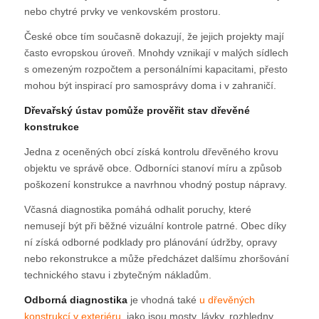
nebo chytré prvky ve venkovském prostoru.
České obce tím současně dokazují, že jejich projekty mají
často evropskou úroveň. Mnohdy vznikají v malých sídlech
s omezeným rozpočtem a personálními kapacitami, přesto
mohou být inspirací pro samosprávy doma i v zahraničí.
Dřevařský ústav pomůže prověřit stav dřevěné
konstrukce
Jedna z oceněných obcí získá kontrolu dřevěného krovu
objektu ve správě obce. Odborníci stanoví míru a způsob
poškození konstrukce a navrhnou vhodný postup nápravy.
Včasná diagnostika pomáhá odhalit poruchy, které
nemusejí být při běžné vizuální kontrole patrné. Obec díky
ní získá odborné podklady pro plánování údržby, opravy
nebo rekonstrukce a může předcházet dalšímu zhoršování
technického stavu i zbytečným nákladům.
Odborná diagnostika
je vhodná také
u dřevěných
konstrukcí v exteriéru
, jako jsou mosty, lávky, rozhledny,