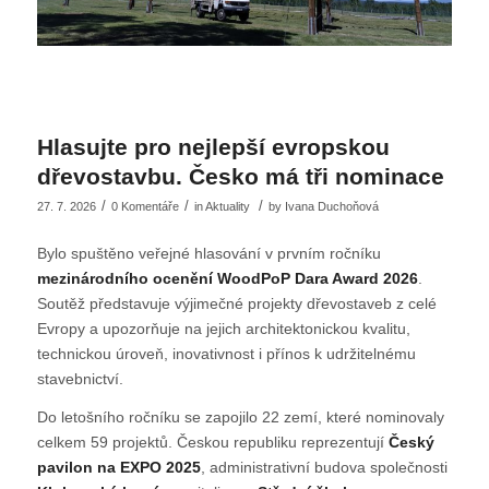
Hlasujte pro nejlepší evropskou
dřevostavbu. Česko má tři nominace
/
/
/
27. 7. 2026
0 Komentáře
in
Aktuality
by
Ivana Duchoňová
Bylo spuštěno veřejné hlasování v prvním ročníku
mezinárodního ocenění WoodPoP Dara Award 2026
.
Soutěž představuje výjimečné projekty dřevostaveb z celé
Evropy a upozorňuje na jejich architektonickou kvalitu,
technickou úroveň, inovativnost i přínos k udržitelnému
stavebnictví.
Do letošního ročníku se zapojilo 22 zemí, které nominovaly
celkem 59 projektů. Českou republiku reprezentují
Český
pavilon na EXPO 2025
, administrativní budova společnosti