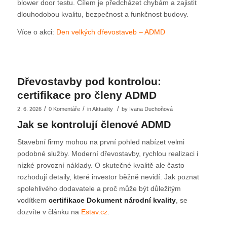
blower door testu. Cílem je předcházet chybám a zajistit
dlouhodobou kvalitu, bezpečnost a funkčnost budovy.
Více o akci:
Den velkých dřevostaveb – ADMD
Dřevostavby pod kontrolou:
certifikace pro členy ADMD
/
/
/
2. 6. 2026
0 Komentáře
in
Aktuality
by
Ivana Duchoňová
Jak se kontrolují členové ADMD
Stavební firmy mohou na první pohled nabízet velmi
podobné služby. Moderní dřevostavby, rychlou realizaci i
nízké provozní náklady. O skutečné kvalitě ale často
rozhodují detaily, které investor běžně nevidí. Jak poznat
spolehlivého dodavatele a proč může být důležitým
vodítkem
certifikace Dokument národní kvality
, se
dozvíte v článku na
Estav.cz
.