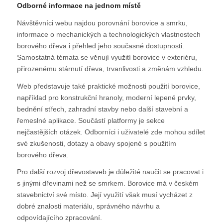
Odborné informace na jednom místě
Návštěvníci webu najdou porovnání borovice a smrku,
informace o mechanických a technologických vlastnostech
borového dřeva i přehled jeho současné dostupnosti.
Samostatná témata se věnují využití borovice v exteriéru,
přirozenému stárnutí dřeva, trvanlivosti a změnám vzhledu.
Web představuje také praktické možnosti použití borovice,
například pro konstrukční hranoly, moderní lepené prvky,
bednění střech, zahradní stavby nebo další stavební a
řemeslné aplikace. Součástí platformy je sekce
nejčastějších otázek. Odborníci i uživatelé zde mohou sdílet
své zkušenosti, dotazy a obavy spojené s použitím
borového dřeva.
Pro další rozvoj dřevostaveb je důležité naučit se pracovat i
s jinými dřevinami než se smrkem. Borovice má v českém
stavebnictví své místo. Její využití však musí vycházet z
dobré znalosti materiálu, správného návrhu a
odpovídajícího zpracování.