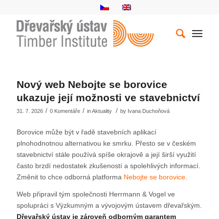
Nový web Nebojte se borovice
ukazuje její možnosti ve stavebnictví
/
/
/
31. 7. 2026
0 Komentáře
in
Aktuality
by
Ivana Duchoňová
Borovice může být v řadě stavebních aplikací
plnohodnotnou alternativou ke smrku. Přesto se v českém
stavebnictví stále používá spíše okrajově a její širší využití
často brzdí nedostatek zkušeností a spolehlivých informací.
Změnit to chce odborná platforma
Nebojte se borovice
.
Web připravil tým společnosti Herrmann & Vogel ve
spolupráci s Výzkumným a vývojovým ústavem dřevařským.
Dřevařský ústav je zároveň odborným garantem