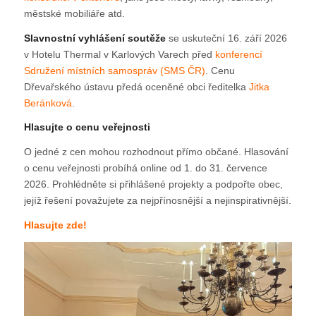
městské mobiliáře atd.
Slavnostní vyhlášení soutěže
se uskuteční 16. září 2026
v Hotelu Thermal v Karlových Varech před
konferencí
Sdružení místních samospráv (SMS ČR)
. Cenu
Dřevařského ústavu předá oceněné obci ředitelka
Jitka
Beránková
.
Hlasujte o cenu veřejnosti
O jedné z cen mohou rozhodnout přímo občané. Hlasování
o cenu veřejnosti probíhá online od 1. do 31. července
2026. Prohlédněte si přihlášené projekty a podpořte obec,
jejíž řešení považujete za nejpřínosnější a nejinspirativnější.
Hlasujte zde!