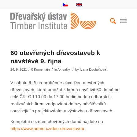
60 otevřených dřevostaveb k
návštěvě 9. října
/
/
/
24. 9. 2021
0 Komentáře
in
Aktuality
by
Ivana Duchoňová
V sobotu 9. října proběhne akce Den otevřených
dřevostaveb, která umožní zdarma navštívit 60 domů po
celé ČR. Od 10:00 do 17:00 hodin budou odborníci z
realizačních firem zodpovídat dotazy návštěvníků
související s projektováním a výstavbou dřevostaveb.
Kompletní seznam otevřených domů najdete na
https://www.admd.cz/den-drevostaveb
.