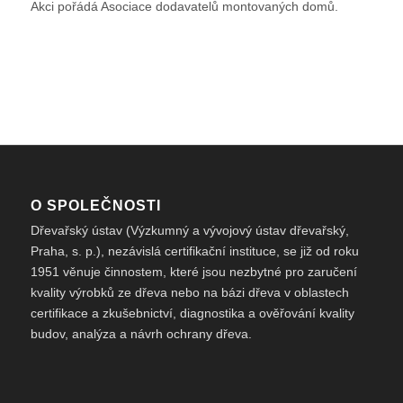
Akci pořádá Asociace dodavatelů montovaných domů.
O SPOLEČNOSTI
Dřevařský ústav (Výzkumný a vývojový ústav dřevařský,
Praha, s. p.), nezávislá certifikační instituce, se již od roku
1951 věnuje činnostem, které jsou nezbytné pro zaručení
kvality výrobků ze dřeva nebo na bázi dřeva v oblastech
certifikace a zkušebnictví, diagnostika a ověřování kvality
budov, analýza a návrh ochrany dřeva.