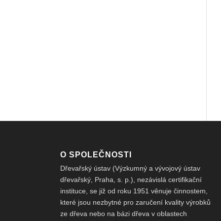
O SPOLEČNOSTI
Dřevařský ústav (Výzkumný a vývojový ústav
dřevařský, Praha, s. p.), nezávislá certifikační
instituce, se již od roku 1951 věnuje činnostem,
které jsou nezbytné pro zaručení kvality výrobků
ze dřeva nebo na bázi dřeva v oblastech