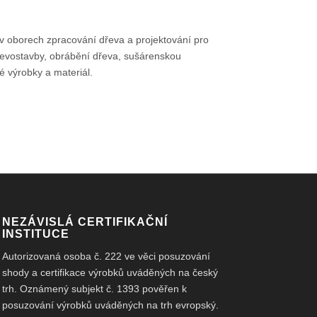
v oborech zpracování dřeva a projektování pro
dřevostavby, obrábění dřeva, sušárenskou
é výrobky a materiál.
NEZÁVISLÁ CERTIFIKAČNÍ
INSTITUCE
Autorizovaná osoba č. 222 ve věci posuzování
shody a certifikace výrobků uváděných na český
trh. Oznámený subjekt č. 1393 pověřen k
posuzování výrobků uváděných na trh evropský.