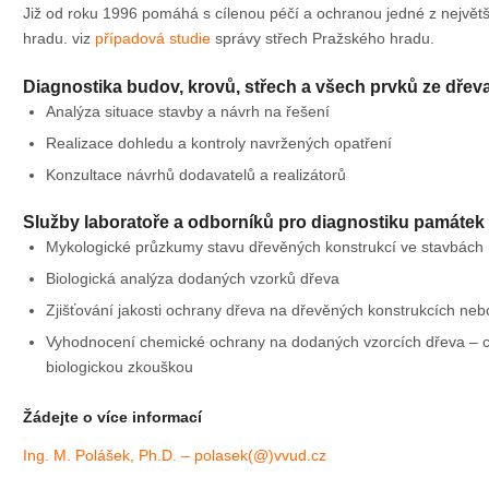
Již od roku 1996 pomáhá s cílenou péčí a ochranou jedné z největ
hradu. viz
případová studie
správy střech Pražského hradu.
Diagnostika budov, krovů, střech a všech prvků ze dřev
Analýza situace stavby a návrh na řešení
Realizace dohledu a kontroly navržených opatření
Konzultace návrhů dodavatelů a realizátorů
Služby laboratoře a odborníků pro diagnostiku památek
Mykologické průzkumy stavu dřevěných konstrukcí ve stavbách
Biologická analýza dodaných vzorků dřeva
Zjišťování jakosti ochrany dřeva na dřevěných konstrukcích ne
Vyhodnocení chemické ochrany na dodaných vzorcích dřeva – c
biologickou zkouškou
Žádejte o více informací
Ing. M. Polášek, Ph.D. – polasek(@)vvud.cz