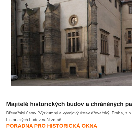
Majitelé historických budov a chráněných p
Dřevařský ústav (Výzkumný a vývojový ústav dřevařský, Praha, s.p
historických budov naší země.
PORADNA PRO HISTORICKÁ OKNA