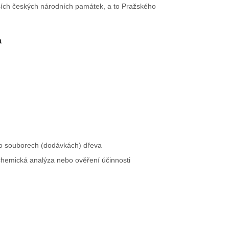
ších českých národních památek, a to Pražského
a
bo souborech (dodávkách) dřeva
hemická analýza nebo ověření účinnosti