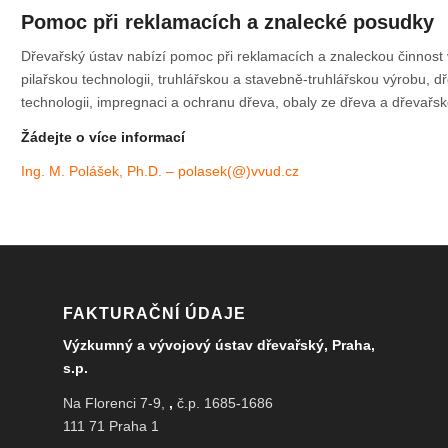
Pomoc při reklamacích a znalecké posudky
Dřevařský ústav nabízí pomoc při reklamacích a znaleckou činnost 
pilařskou technologii, truhlářskou a stavebně-truhlářskou výrobu, 
technologii, impregnaci a ochranu dřeva, obaly ze dřeva a dřevařsk
Žádejte o více informací
Ing. M. Polášek, Ph.D. – polasek(@)vvud.cz
FAKTURAČNÍ ÚDAJE
Výzkumný a vývojový ústav dřevařský, Praha,
s.p.
Na Florenci 7-9,
,
č.p. 1685-1686
111 71 Praha 1