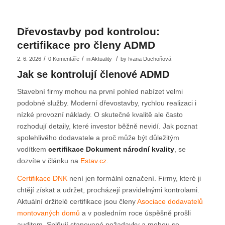
Dřevostavby pod kontrolou:
certifikace pro členy ADMD
/
/
/
2. 6. 2026
0 Komentáře
in
Aktuality
by
Ivana Duchoňová
Jak se kontrolují členové ADMD
Stavební firmy mohou na první pohled nabízet velmi
podobné služby. Moderní dřevostavby, rychlou realizaci i
nízké provozní náklady. O skutečné kvalitě ale často
rozhodují detaily, které investor běžně nevidí. Jak poznat
spolehlivého dodavatele a proč může být důležitým
vodítkem
certifikace Dokument národní kvality
, se
dozvíte v článku na
Estav.cz
.
Certifikace DNK
není jen formální označení. Firmy, které ji
chtějí získat a udržet, procházejí pravidelnými kontrolami.
Aktuální držitelé certifikace jsou členy
Asociace dodavatelů
montovaných domů
a v posledním roce úspěšně prošli
auditem. Splňují stanovené požadavky a mohou se