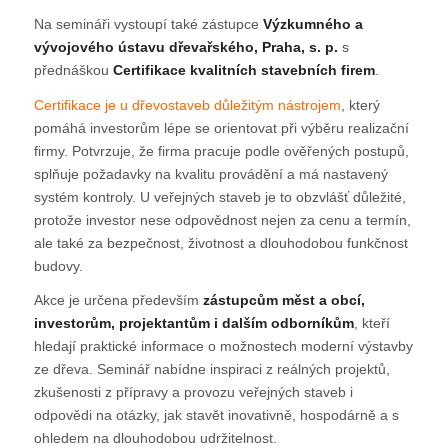
Na semináři vystoupí také zástupce
Výzkumného a
vývojového ústavu dřevařského, Praha, s. p.
s
přednáškou
Certifikace kvalitních stavebních firem
.
Certifikace je u dřevostaveb důležitým nástrojem
, který
pomáhá investorům lépe se orientovat při výběru realizační
firmy. Potvrzuje, že firma pracuje podle ověřených postupů,
splňuje požadavky na kvalitu provádění a má nastavený
systém kontroly. U veřejných staveb je to obzvlášť důležité,
protože investor nese odpovědnost nejen za cenu a termín,
ale také za bezpečnost, životnost a dlouhodobou funkčnost
budovy.
Akce je určena především
zástupcům měst a obcí,
investorům, projektantům i dalším odborníkům
, kteří
hledají praktické informace o možnostech moderní výstavby
ze dřeva. Seminář nabídne inspiraci z reálných projektů,
zkušenosti z přípravy a provozu veřejných staveb i
odpovědi na otázky, jak stavět inovativně, hospodárně a s
ohledem na dlouhodobou udržitelnost.