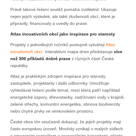
Právě taková řešení soutěž pomáhá zviditelnit. Ukazuje
nejen jejich výsledek, ale také zkušenosti obcí, které je
připravily, financovaly a uvedly do praxe.
Atlas inovativních obcí jako inspirace pro starosty
Projekty z jednotlivých ročníků postupně vytvářejí
Atlas
inovativních obcí
. Interaktivní mapa dnes představuje
více
než 300 příkladů dobré praxe
z různých částí České
republiky.
Atlas je praktickým zdrojem inspirace pro starosty,
zastupitele, projektanty i další odborníky. Umožňuje
vyhledávat řešení podle témat, mezi která patří například
energetické úspory, dřevostavby, zadržování vody v krajině,
zelené střechy, komunitní energetika, obnova biodiverzity
nebo chytré prvky ve venkovském prostoru.
České obce tím současně dokazují, že jejich projekty mají
často evropskou úroveň. Mnohdy vznikají v malých sídlech
s omezeným rozpočtem a personálními kapacitami, přesto