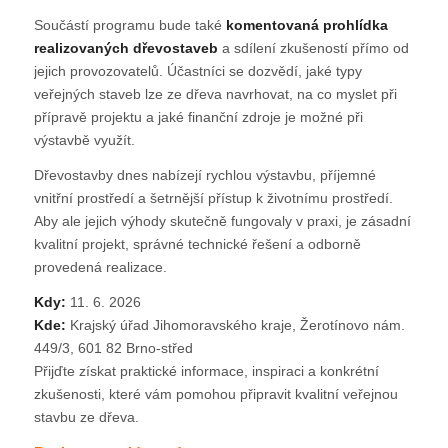
Součástí programu bude také
komentovaná prohlídka
realizovaných dřevostaveb
a sdílení zkušeností přímo od
jejich provozovatelů. Účastníci se dozvědí, jaké typy
veřejných staveb lze ze dřeva navrhovat, na co myslet při
přípravě projektu a jaké finanční zdroje je možné při
výstavbě využít.
Dřevostavby dnes nabízejí rychlou výstavbu, příjemné
vnitřní prostředí a šetrnější přístup k životnímu prostředí.
Aby ale jejich výhody skutečně fungovaly v praxi, je zásadní
kvalitní projekt, správné technické řešení a odborně
provedená realizace.
Kdy:
11. 6. 2026
Kde:
Krajský úřad Jihomoravského kraje, Žerotínovo nám.
449/3, 601 82 Brno-střed
Přijďte získat praktické informace, inspiraci a konkrétní
zkušenosti, které vám pomohou připravit kvalitní veřejnou
stavbu ze dřeva.