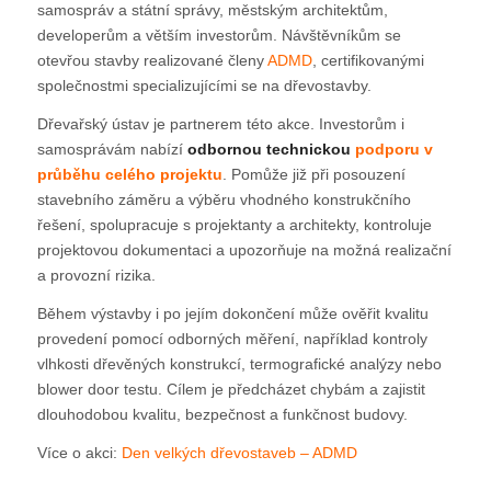
samospráv a státní správy, městským architektům,
developerům a větším investorům. Návštěvníkům se
otevřou stavby realizované členy
ADMD
, certifikovanými
společnostmi specializujícími se na dřevostavby.
Dřevařský ústav je partnerem této akce. Investorům i
samosprávám nabízí
odbornou technickou
podporu v
průběhu celého projektu
. Pomůže již při posouzení
stavebního záměru a výběru vhodného konstrukčního
řešení, spolupracuje s projektanty a architekty, kontroluje
projektovou dokumentaci a upozorňuje na možná realizační
a provozní rizika.
Během výstavby i po jejím dokončení může ověřit kvalitu
provedení pomocí odborných měření, například kontroly
vlhkosti dřevěných konstrukcí, termografické analýzy nebo
blower door testu. Cílem je předcházet chybám a zajistit
dlouhodobou kvalitu, bezpečnost a funkčnost budovy.
Více o akci:
Den velkých dřevostaveb – ADMD