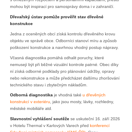
mohou být inspirací pro samosprávy doma i v zahraničí.
Dřevařský ústav pomůže prověřit stav dřevěné
konstrukce
Jedna z oceněných obcí získá kontrolu dřevěného krovu
objektu ve správě obce. Odborníci stanoví míru a způsob
poškození konstrukce a navrhnou vhodný postup nápravy.
Včasná diagnostika pomáhá odhalit poruchy, které
nemusejí být při běžné vizuální kontrole patrné. Obec díky
ní získá odborné podklady pro plánování údržby, opravy
nebo rekonstrukce a může předcházet dalšímu zhoršování
technického stavu i zbytečným nákladům.
Odborná diagnostika
je vhodná také
u dřevěných
konstrukcí v exteriéru
, jako jsou mosty, lávky, rozhledny,
městské mobiliáře atd.
Slavnostní vyhlášení soutěže
se uskuteční 16. září 2026
v Hotelu Thermal v Karlových Varech před
konferencí