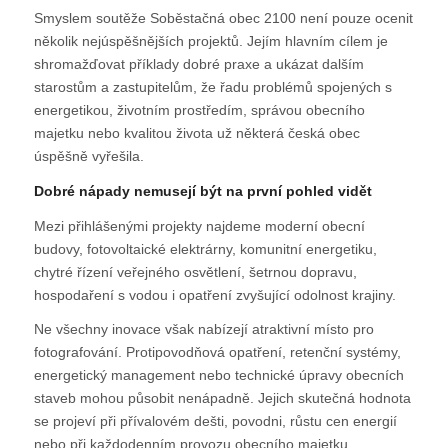
Smyslem soutěže Soběstačná obec 2100 není pouze ocenit
několik nejúspěšnějších projektů. Jejím hlavním cílem je
shromažďovat příklady dobré praxe a ukázat dalším
starostům a zastupitelům, že řadu problémů spojených s
energetikou, životním prostředím, správou obecního
majetku nebo kvalitou života už některá česká obec
úspěšně vyřešila.
Dobré nápady nemusejí být na první pohled vidět
Mezi přihlášenými projekty najdeme moderní obecní
budovy, fotovoltaické elektrárny, komunitní energetiku,
chytré řízení veřejného osvětlení, šetrnou dopravu,
hospodaření s vodou i opatření zvyšující odolnost krajiny.
Ne všechny inovace však nabízejí atraktivní místo pro
fotografování. Protipovodňová opatření, retenční systémy,
energetický management nebo technické úpravy obecních
staveb mohou působit nenápadně. Jejich skutečná hodnota
se projeví při přívalovém dešti, povodni, růstu cen energií
nebo při každodenním provozu obecního majetku.