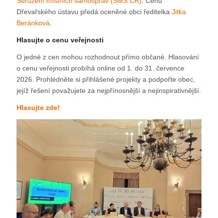
Sdružení místních samospráv (SMS ČR)
. Cenu
Dřevařského ústavu předá oceněné obci ředitelka
Jitka
Beránková
.
Hlasujte o cenu veřejnosti
O jedné z cen mohou rozhodnout přímo občané. Hlasování
o cenu veřejnosti probíhá online od 1. do 31. července
2026. Prohlédněte si přihlášené projekty a podpořte obec,
jejíž řešení považujete za nejpřínosnější a nejinspirativnější.
Hlasujte zde!