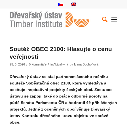
Soutěž OBEC 2100: Hlasujte o cenu
veřejnosti
/
/
/
25. 6. 2026
0 Komentáře
in
Aktuality
by
Ivana Duchoňová
Dřevařský ústav se stal partnerem šestého ročníku
soutěže Soběstačná obec 2100, která vyhledává a
oceňuje inspirativní projekty českých obcí. Zástupce
ústavu se zapojil také do práce odborné poroty na
půdě Senátu Parlamentu ČR a hodnotil 49 přihlášených
projektů. Jedné z oceněných obcí věnuje Dřevařský
ústav Kontrolu dřevěného krovu objektu ve správě
obce.