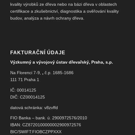
kvality výrobků ze dřeva nebo na bázi dřeva v oblastech
certifikace a zkušebnictví, diagnostika a ověřování kvality
budov, analýza a návrh ochrany dřeva.
FAKTURAČNÍ ÚDAJE
Výzkumný a vývojový ústav dřevařský, Praha, s.p.
Na Florenci 7-9,
,
č.p. 1685-1686
111 71 Praha 1
IČ: 00014125
DIČ: CZ00014125
datová schránka: v8zvffd
FIO Banka – bank. ú. 2900972576/2010
IBAN: CZ8720100000002900972576
BIC/SWIFT:FIOBCZPPXXX