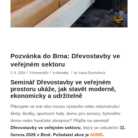
Pozvánka do Brna: Dřevostavby ve
veřejném sektoru
/
/
/
2. 6. 2026
0 Komentáře
in
Aktuality
by
Ivana Duchoňová
Seminář Dřevostavby ve veřejném
prostoru ukáže, jak stavět moderně,
ekonomicky a udržitelně
Plánujete ve své obci novou výstavbu nebo rekonstrukci
školy, školky, sportovní haly, domu pro seniory, bytového
domu nebo hasičské zbrojnice? Přijďte na seminář
Dřevostavby ve veřejném sektoru
, který se uskuteční
11.
června 2026 v Brně. Pořadatel akce je
ADMD
.