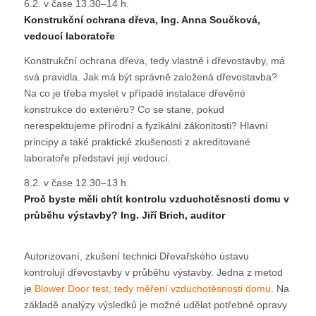
6.2. v čase 13.30–14 h.
Konstrukční ochrana dřeva, Ing. Anna Součková,
vedoucí laboratoře
Konstrukční ochrana dřeva, tedy vlastně i dřevostavby, má
svá pravidla. Jak má být správně založená dřevostavba?
Na co je třeba myslet v případě instalace dřevěné
konstrukce do exteriéru? Co se stane, pokud
nerespektujeme přírodní a fyzikální zákonitosti? Hlavní
principy a také praktické zkušenosti z akreditované
laboratoře představí její vedoucí.
8.2. v čase 12.30–13 h.
Proč byste měli chtít kontrolu vzduchotěsnosti domu v
průběhu výstavby? Ing. Jiří Brich, auditor
Autorizovaní, zkušení technici Dřevařského ústavu
kontrolují dřevostavby v průběhu výstavby. Jedna z metod
je
Blower Door test, tedy měření vzduchotěsnosti domu
. Na
základě analýzy výsledků je možné udělat potřebné opravy