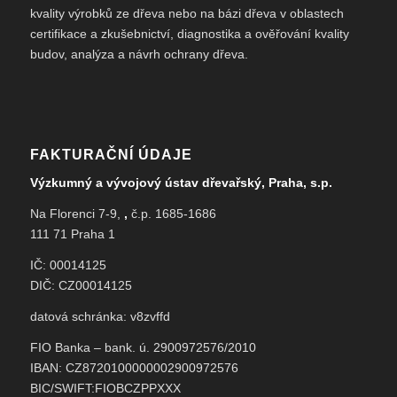
kvality výrobků ze dřeva nebo na bázi dřeva v oblastech
certifikace a zkušebnictví, diagnostika a ověřování kvality
budov, analýza a návrh ochrany dřeva.
FAKTURAČNÍ ÚDAJE
Výzkumný a vývojový ústav dřevařský, Praha, s.p.
Na Florenci 7-9,
,
č.p. 1685-1686
111 71 Praha 1
IČ: 00014125
DIČ: CZ00014125
datová schránka: v8zvffd
FIO Banka – bank. ú. 2900972576/2010
IBAN: CZ8720100000002900972576
BIC/SWIFT:FIOBCZPPXXX