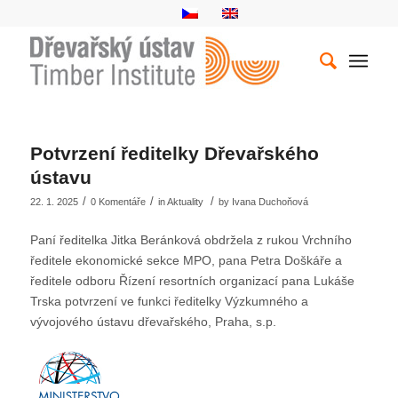
Potvrzení ředitelky Dřevařského
ústavu
/
/
/
22. 1. 2025
0 Komentáře
in
Aktuality
by
Ivana Duchoňová
Paní ředitelka Jitka Beránková obdržela z rukou Vrchního
ředitele ekonomické sekce MPO, pana Petra Doškáře a
ředitele odboru Řízení resortních organizací pana Lukáše
Trska potvrzení ve funkci ředitelky Výzkumného a
vývojového ústavu dřevařského, Praha, s.p.