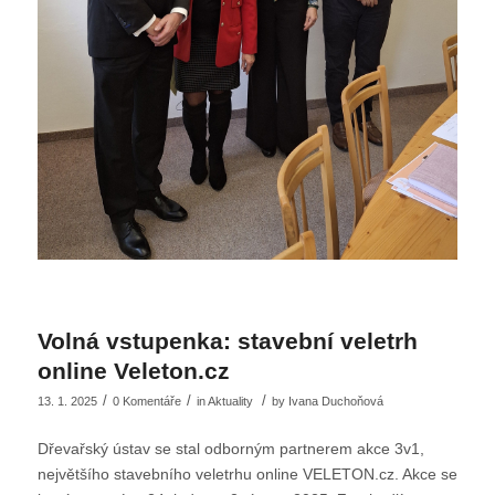
Volná vstupenka: stavební veletrh
online Veleton.cz
/
/
/
13. 1. 2025
0 Komentáře
in
Aktuality
by
Ivana Duchoňová
Dřevařský ústav se stal odborným partnerem akce 3v1,
největšího stavebního veletrhu online VELETON.cz. Akce se