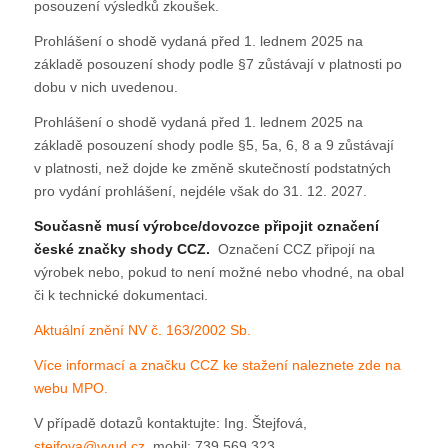
posouzení výsledků zkoušek.
Prohlášení o shodě vydaná před 1. lednem 2025 na
základě posouzení shody podle §7 zůstávají v platnosti po
dobu v nich uvedenou.
Prohlášení o shodě vydaná před 1. lednem 2025 na
základě posouzení shody podle §5, 5a, 6, 8 a 9 zůstávají
v platnosti, než dojde ke změně skutečností podstatných
pro vydání prohlášení, nejdéle však do 31. 12. 2027.
Současně musí výrobce/dovozce připojit označení
české značky shody CCZ.
Označení CCZ připojí na
výrobek nebo, pokud to není možné nebo vhodné, na obal
či k technické dokumentaci.
Aktuální znění NV č. 163/2002 Sb.
Více informací a značku CCZ ke stažení naleznete zde na
webu MPO.
V případě dotazů kontaktujte: Ing. Štejfová,
stejfova@vvud.cz
, mobil: 739 569 323