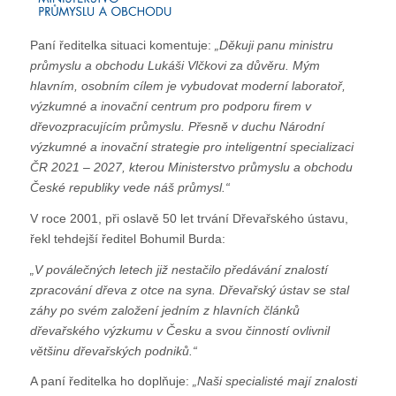
Paní ředitelka situaci komentuje:
„Děkuji panu ministru
průmyslu a obchodu Lukáši Vlčkovi za důvěru. Mým
hlavním, osobním cílem je vybudovat moderní laboratoř,
výzkumné a inovační centrum pro podporu firem v
dřevozpracujícím průmyslu. Přesně v duchu Národní
výzkumné a inovační strategie pro inteligentní specializaci
ČR 2021 – 2027, kterou Ministerstvo průmyslu a obchodu
České republiky vede náš průmysl.“
V roce 2001, při oslavě 50 let trvání Dřevařského ústavu,
řekl tehdejší ředitel Bohumil Burda:
„V poválečných letech již nestačilo předávání znalostí
zpracování dřeva z otce na syna. Dřevařský ústav se stal
záhy po svém založení jedním z hlavních článků
dřevařského výzkumu v Česku a svou činností ovlivnil
většinu dřevařských podniků.“
A paní ředitelka ho doplňuje:
„Naši specialisté mají znalosti