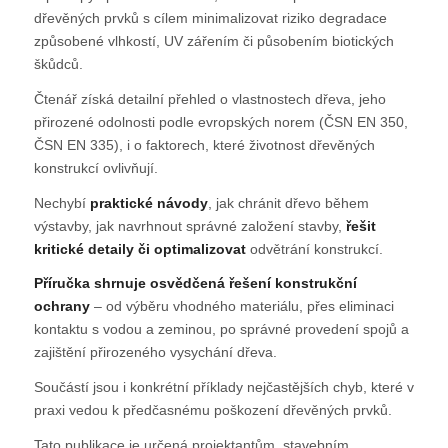
dřevěných prvků s cílem minimalizovat riziko degradace
způsobené vlhkostí, UV zářením či působením biotických
škůdců.
Čtenář získá detailní přehled o vlastnostech dřeva, jeho
přirozené odolnosti podle evropských norem (ČSN EN 350,
ČSN EN 335), i o faktorech, které životnost dřevěných
konstrukcí ovlivňují.
Nechybí
praktické návody
, jak chránit dřevo během
výstavby, jak navrhnout správné založení stavby,
řešit
kritické detaily či optimalizovat
odvětrání konstrukcí.
Příručka shrnuje osvědčená řešení konstrukční
ochrany
– od výběru vhodného materiálu, přes eliminaci
kontaktu s vodou a zeminou, po správné provedení spojů a
zajištění přirozeného vysychání dřeva.
Součástí jsou i konkrétní příklady nejčastějších chyb, které v
praxi vedou k předčasnému poškození dřevěných prvků.
Tato publikace je určená projektantům, stavebním