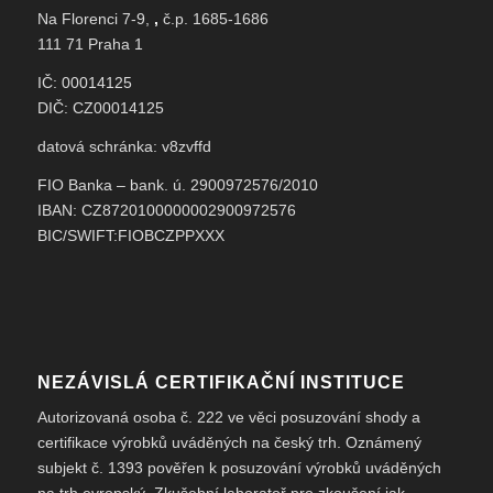
Na Florenci 7-9,
,
č.p. 1685-1686
111 71 Praha 1
IČ: 00014125
DIČ: CZ00014125
datová schránka: v8zvffd
FIO Banka – bank. ú. 2900972576/2010
IBAN: CZ8720100000002900972576
BIC/SWIFT:FIOBCZPPXXX
NEZÁVISLÁ CERTIFIKAČNÍ INSTITUCE
Autorizovaná osoba č. 222 ve věci posuzování shody a
certifikace výrobků uváděných na český trh. Oznámený
subjekt č. 1393 pověřen k posuzování výrobků uváděných