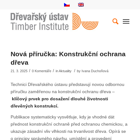
Nová příručka: Konstrukční ochrana
dřeva
/
/
/
21. 3. 2025
0 Komentáře
in
Aktuality
by
Ivana Duchoňová
Technici Dřevařského ústavu představují novou odbornou
příručku zaměřenou na konstrukční ochranu dřeva –
klíčový prvek pro dosažení dlouhé životnosti
dřevěných konstrukcí.
Publikace systematicky vysvětluje, kdy je vhodné dát
přednost konstrukční ochraně před ochranou chemickou, a
ukazuje zásadní vliv vlhkosti na trvanlivost dřeva. Opírá se
o principy správného návrhu, umístění a provedení