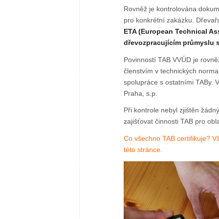
Rovněž je kontrolována dokum
pro konkrétní zakázku. Dřevař
ETA (European Technical As
dřevozpracujícím průmyslu s
Povinností TAB VVÚD je rovn
členstvím v technických norma
spolupráce s ostatními TABy.
Praha, s.p.
Při kontrole nebyl zjištěn žád
zajišťovat činnosti TAB pro ob
Co všechno TAB certifikuje? V
této stránce.