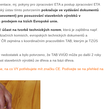
entace, mj. pokyny pro zpracování ETA a postup zpracování ETA
ský ústav tímto potvrzením
pokračuje ve vydávání dokumentů
sessment) pro posuzování stavebních výrobků v
 prodejem na trzích Evropské unie.
ěž
účast na tvorbě technických norem
, která je zajištěna např.
lizačních komisích, evropských technických dokumentů a
 V ČR zejména s koordinačním pracovištěm TAB, kterým je TZÚS
ný nedostatek a bylo potvrzeno, že TAB VVÚD může po další 2 roky
last stavebních výrobků ze dřeva a na bázi dřeva.
še, na co VY potřebujete mít značku CE. Podívejte se na přehled na