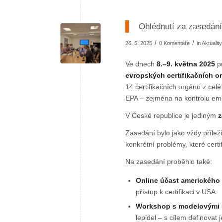
Ohlédnutí za zasedán
/
/
26. 5. 2025
0 Komentáře
in
Aktuality
Ve dnech
8.–9. května 2025
p
evropských certifikačních 
14 certifikačních orgánů z cel
EPA – zejména na kontrolu emi
V České republice je jediným
z
Zasedání bylo jako vždy příležit
konkrétní problémy, které certif
Na zasedání proběhlo také:
Online účast amerického 
přístup k certifikaci v USA.
Workshop s modelovými 
lepidel – s cílem definovat