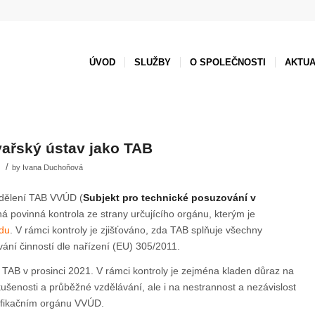
ÚVOD
SLUŽBY
O SPOLEČNOSTI
AKTUA
vařský ústav jako TAB
/
by
Ivana Duchoňová
dělení TAB VVÚD (
Subjekt pro technické posuzování v
ná povinná kontrola ze strany určujícího orgánu, kterým je
odu
. V rámci kontroly je zjišťováno, zda TAB splňuje všechny
ání činností dle nařízení (EU) 305/2011.
 TAB v prosinci 2021. V rámci kontroly je zejména kladen důraz na
kušenosti a průběžné vzdělávání, ale i na nestrannost a nezávislost
tifikačním orgánu VVÚD.