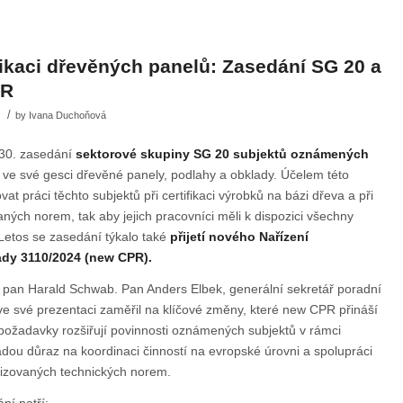
fikaci dřevěných panelů: Zasedání SG 20 a
PR
/
by
Ivana Duchoňová
 30. zasedání
sektorové skupiny SG 20 subjektů oznámených
 ve své gesci dřevěné panely, podlahy a obklady. Účelem této
vat práci těchto subjektů při certifikaci výrobků na bázi dřeva a při
ných norem, tak aby jejich pracovníci měli k dispozici všechny
Letos se zasedání týkalo také
přijetí nového Nařízení
dy 3110/2024 (new CPR).
pan Harald Schwab. Pan Anders Elbek, generální sekretář poradní
 své prezentaci zaměřil na klíčové změny, které new CPR přináší
ožadavky rozšiřují povinnosti oznámených subjektů v rámci
dou důraz na koordinaci činností na evropské úrovni a spolupráci
onizovaných technických norem.
ní patří: