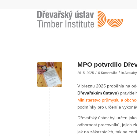
MPO potvrdilo Dře
/
/
26. 5. 2025
0 Komentáře
in
Aktuality
V březnu 2025 proběhla na od
Dřevařském ústavu
) pravidel
Ministerstvo průmyslu a obch
podmínky pro určení a vykonáv
Dřevařský ústav byl určen jako
odbornost pracovníků, jejich z
jak na zákaznících, tak na cer