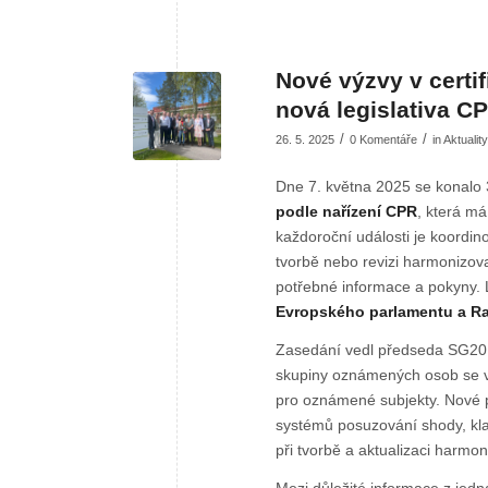
Nové výzvy v certi
nová legislativa C
/
/
26. 5. 2025
0 Komentáře
in
Aktuality
Dne 7. května 2025 se konalo
podle nařízení CPR
, která má
každoroční události je koordino
tvorbě nebo revizi harmonizova
potřebné informace a pokyny. 
Evropského parlamentu a Ra
Zasedání vedl předseda SG20 
skupiny oznámených osob se ve
pro oznámené subjekty. Nové p
systémů posuzování shody, kla
při tvorbě a aktualizaci harm
Mezi důležité informace z jedná