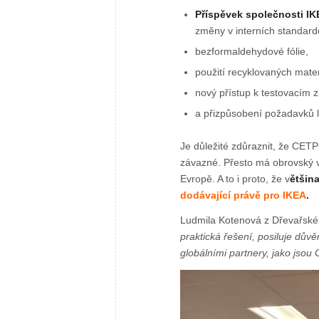
Příspěvek společnosti I
změny v interních standar
bezformaldehydové fólie,
použití recyklovaných mater
nový přístup k testovacím z
a přizpůsobení požadavků 
Je důležité zdůraznit, že CETP
závazné. Přesto má obrovský vý
Evropě. A to i proto, že v
ětšin
dodávající právě pro IKEA
.
Ludmila Kotenová z Dřevařskéh
praktická řešení, posiluje důvě
globálními partnery, jako jso