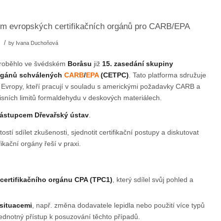
ím evropských certifikačních orgánů pro CARB/EPA
/
by
Ivana Duchoňová
roběhlo ve švédském
Boråsu
již
15. zasedání skupiny
orgánů schválených
CARB
/
EPA
(CETPC)
. Tato platforma sdružuje
é Evropy, kteří pracují v souladu s americkými požadavky CARB a
sních limitů formaldehydu v deskových materiálech.
ástupcem Dřevařský ústav
.
ostí sdílet zkušenosti, sjednotit certifikační postupy a diskutovat
ikační orgány řeší v praxi.
certifikačního orgánu CPA (TPC1)
, který sdílel svůj pohled a
situacemi
, např. změna dodavatele lepidla nebo použití více typů
 jednotný přístup k posuzování těchto případů.