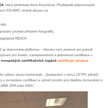
KEA
, který přednesla Anna Kozyrkova. Představila připravované
dech IOS-MAT, včetně důrazu na:
iálů,
právám (včetně přiložení fotografií),
legislativě REACH.
C je dobrovolná platforma – členství není povinné ani právně
znam pro kvalitu, transparentnost a jednotnost certifikace v
a evropských certifikačních orgánů
certifikuje výrobce
o ústavu situaci komentuje:
„Spolupráce v rámci CETPC přináší
ru v evropskou certifikaci a vytváří prostor pro hladkou komunikaci s
u CARB, EPA nebo IKEA.“