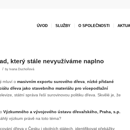
ÚVOD
SLUŽBY
O SPOLEČNOSTI
AKTUA
ad, který stále nevyužíváme naplno
/
by
Ivana Duchoňová
ji mluví o
masivním exportu surového dřeva
,
nízké přidané
ciálu dřeva jako stavebního materiálu pro vícepodlažní
levize, státní správa řeší surovinovou politiku dřeva. Skvělé je, že
ho
Výzkumného a vývojového ústavu dřevařského, Praha, s.p.
áhlý výzkum právě na toto téma?
ování dřeva v Česku i okolních státech, identifikovat překážky