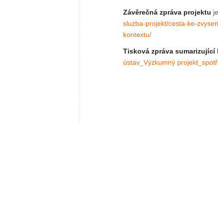
Závěrečná zpráva projektu
je
sluzba-projekt/cesta-ke-zvyse
kontextu/
Tisková zpráva sumarizující
ústav_Výzkumný projekt_spot