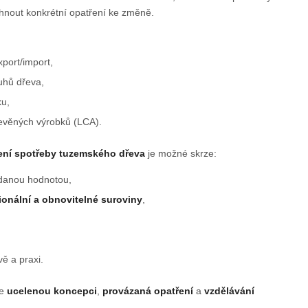
rhnout konkrétní opatření ke změně.
xport/import,
ruhů dřeva,
ku,
evěných výrobků (LCA).
ení spotřeby tuzemského dřeva
je možné skrze:
idanou hodnotou,
ionální a obnovitelné suroviny
,
vě a praxi.
me
ucelenou koncepci
,
provázaná opatření
a
vzdělávání