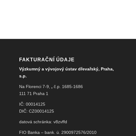
FAKTURAČNÍ ÚDAJE
Výzkumný a vývojový ústav dřevařský, Praha,
s.p.
Na Florenci 7-9,
,
č.p. 1685-1686
111 71 Praha 1
IČ: 00014125
DIČ: CZ00014125
datová schránka: v8zvffd
FIO Banka – bank. ú. 2900972576/2010