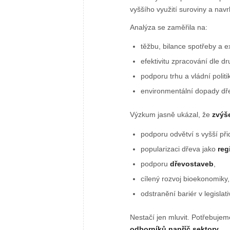
vyššího využití suroviny a nav
Analýza se zaměřila na:
těžbu, bilance spotřeby a e
efektivitu zpracování dle d
podporu trhu a vládní politi
environmentální dopady dř
Výzkum jasně ukázal, že
zvýš
podporu odvětví s vyšší př
popularizaci dřeva jako
reg
podporu
dřevostaveb
,
cílený rozvoj bioekonomiky,
odstranění bariér v legislati
Nestačí jen mluvit. Potřebuje
odborníků napříč sektory
.