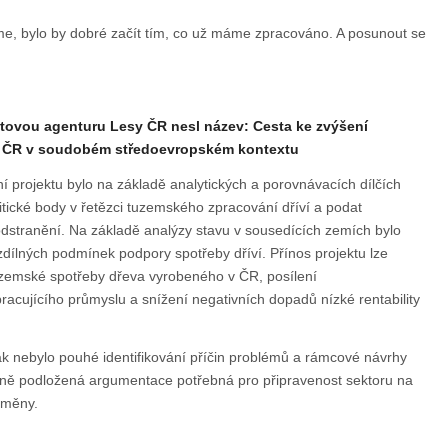
e, bylo by dobré začít tím, co už máme zpracováno. A posunout se
tovou agenturu Lesy ČR nesl název: Cesta ke zvýšení
v ČR v soudobém středoevropském kontextu
 projektu bylo na základě analytických a porovnávacích dílčích
ritické body v řetězci tuzemského zpracování dříví a podat
 odstranění. Na základě analýzy stavu v sousedících zemích bylo
dílných podmínek podpory spotřeby dříví. Přínos projektu lze
tuzemské spotřeby dřeva vyrobeného v ČR, posílení
acujícího průmyslu a snížení negativních dopadů nízké rentability
k nebylo pouhé identifikování příčin problémů a rámcové návrhy
orně podložená argumentace potřebná pro připravenost sektoru na
 změny.