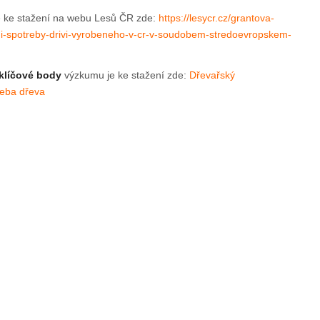
 ke stažení na webu Lesů ČR zde:
https://lesycr.cz/grantova-
ni-spotreby-drivi-vyrobeneho-v-cr-v-soudobem-stredoevropskem-
 klíčové body
výzkumu je ke stažení zde:
Dřevařský
řeba dřeva