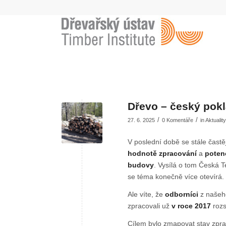
Dřevo – český pokl
/
/
27. 6. 2025
0 Komentáře
in
Aktuality
V poslední době se stále častě
hodnotě zpracování
a
poten
budovy
. Vysílá o tom Česká Te
se téma konečně více otevírá.
Ale víte, že
odborníci
z naše
zpracovali už
v roce 2017
rozs
Cílem bylo zmapovat stav zprac