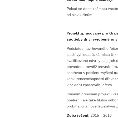
Pokud se dnes k tématu vracím
od slov k činům.
Projekt zpracovaný pro Gran
spotřeby dříví vyrobeného 
Podstatou navrhovaného řešení
studií vyhledat úzká místa či k
kvalifikované návrhy na jejich
provedeno rovněž srovnání roz
spatřovat v posílení zvýšení 
konkurenceschopnosti dřevozpr
v sektoru zpracování dřeva.
Hlavním přínosem projektu vša
opatření, ale také hlubší odb
probíhající a nové legislativní
Doba řešení:
2015 – 2016