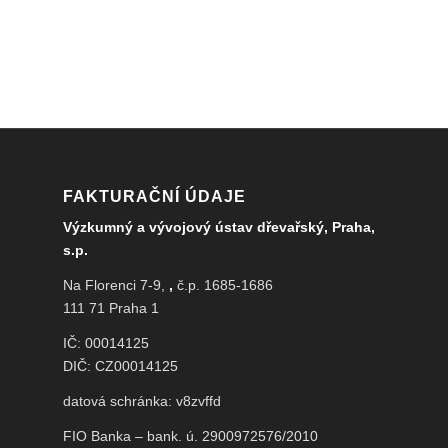
FAKTURAČNÍ ÚDAJE
Výzkumný a vývojový ústav dřevařský, Praha,
s.p.
Na Florenci 7-9,
,
č.p. 1685-1686
111 71 Praha 1
IČ: 00014125
DIČ: CZ00014125
datová schránka: v8zvffd
FIO Banka – bank. ú. 2900972576/2010