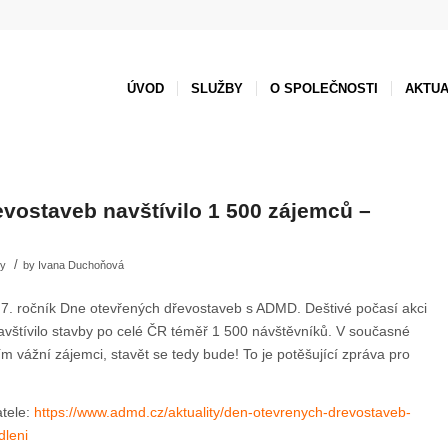
ÚVOD
SLUŽBY
O SPOLEČNOSTI
AKTUA
vostaveb navštívilo 1 500 zájemců –
/
ty
by
Ivana Duchoňová
 7. ročník Dne otevřených dřevostaveb s ADMD. Deštivé počasí akci
 navštívilo stavby po celé ČR téměř 1 500 návštěvníků. V současné
ím vážní zájemci, stavět se tedy bude! To je potěšující zpráva pro
atele:
https://www.admd.cz/aktuality/den-otevrenych-drevostaveb-
dleni