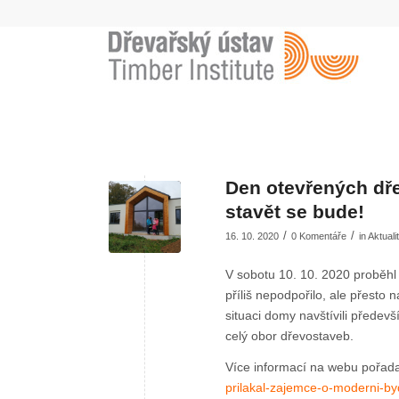
Den otevřených dře
stavět se bude!
/
/
16. 10. 2020
0 Komentáře
in
Aktuali
V sobotu 10. 10. 2020 proběhl
příliš nepodpořilo, ale přesto
situaci domy navštívili předevš
celý obor dřevostaveb.
Více informací na webu pořad
prilakal-zajemce-o-moderni-by