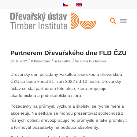
Partnerem Dřevařského dne FLD ČZU
/
/
/
22. 6. 2022
0 Komentáře
in
Aktuality
by
Ivana Duchoňová
Dřevařský den pořádaný Fakultou lesnickou a dřevařskou
ČZU se bude konat 21. září 2022 od 10 hodin. Dřevařský
ústav se stal partnerem této akce, která propojuje
akademickou a podnikatelskou sféru.
Požadavky na průmysl, výzkum a školství se rychle mění a
akcelerují. Na setkání se mohou prezentovat společnosti z
různých oblastí dřevozpracujícího průmyslu a také promluvit
a formovat požadavky na budoucí absolventy.