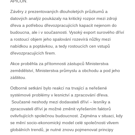
APICON.
Závěry z prezentovaných dlouholetých průzkumů a
datových analýz poukázaly na kritický rozpor mezi zdroji
dřeva a potřebou dřevozpracujících kapacit nejenom do
budoucna, ale i v současnosti. Vysoký export surového dříví
a rostoucí objem jeho spalování rozevírá nůžky mezi
nabídkou a poptávkou, a tedy rostoucích cen vstupů
dřevozpracujících firem.
Akce proběhla za přítomnosti zástupců Ministerstva
zemědělství, Ministerstva průmyslu a obchodu a pod jeho
záštitou.
Odborné setkání bylo reakcí na trvající a neřešené
systémové problémy v lesnictví a zpracování dřeva.
Současné neshody mezi dodavateli dříví – lesníky a
zpracovateli dříví je možné změnit vyřešením faktorů
ovlivňujících společnou budoucnost. Zejména v situaci, kdy
se mění socio-ekonomický model celé společnosti vlivem
globálních trendů, je nutné znovu pojmenovat principy