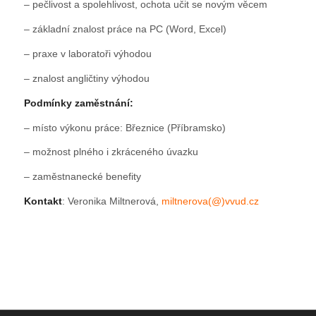
– pečlivost a spolehlivost, ochota učit se novým věcem
– základní znalost práce na PC (Word, Excel)
– praxe v laboratoři výhodou
– znalost angličtiny výhodou
Podmínky zaměstnání:
– místo výkonu práce: Březnice (Příbramsko)
– možnost plného i zkráceného úvazku
– zaměstnanecké benefity
Kontakt
: Veronika Miltnerová,
miltnerova(@)vvud.cz