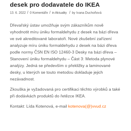
desek pro dodavatele do IKEA
/
/
/
13. 6. 2022
0 Komentáře
in
Aktuality
by
Ivana Duchoňová
Dřevařský ústav umožňuje svým zákazníkům nově
vyhodnotit míru úniku formaldehydu z desek na bázi dřeva
ve své akreditované laboratoři. Nové zkušební zařízení
analyzuje míru úniku formaldehydu z desek na bázi dřeva
podle normy ČSN EN ISO 12460-3 Desky na bázi dřeva –
Stanovení úniku formaldehydu – Část 3: Metoda plynové
analýzy. Jedná se především o překližky a laminované
desky, u kterých se touto metodou dokladuje jejich
nezávadnost.
Zkouška je vyžadovaná pro certifikaci těchto výrobků a také
při dodávkách produktů do řetězce IKEA.
Kontakt: Lída Kotenová, e-mail
kotenova(@)vvud.cz