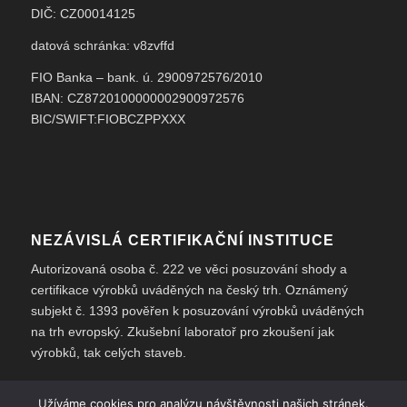
DIČ: CZ00014125
datová schránka: v8zvffd
FIO Banka – bank. ú. 2900972576/2010
IBAN: CZ8720100000002900972576
BIC/SWIFT:FIOBCZPPXXX
NEZÁVISLÁ CERTIFIKAČNÍ INSTITUCE
Autorizovaná osoba č. 222 ve věci posuzování shody a
certifikace výrobků uváděných na český trh. Oznámený
subjekt č. 1393 pověřen k posuzování výrobků uváděných
na trh evropský. Zkušební laboratoř pro zkoušení jak
výrobků, tak celých staveb.
Užíváme cookies pro analýzu návštěvnosti našich stránek.