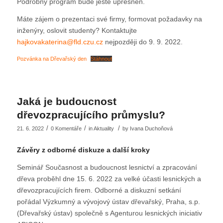
Podrobný program bude ještě upřesněn.
Máte zájem o prezentaci své firmy, formovat požadavky na
inženýry, oslovit studenty? Kontaktujte
hajkovakaterina@fld.czu.cz
nejpozději do 9. 9. 2022.
Pozvánka na Dřevařský den
Stáhnout
Jaká je budoucnost
dřevozpracujícího průmyslu?
/
/
/
21. 6. 2022
0 Komentáře
in
Aktuality
by
Ivana Duchoňová
Závěry z odborné diskuze a další kroky
Seminář Současnost a budoucnost lesnictví a zpracování
dřeva proběhl dne 15. 6. 2022 za velké účasti lesnických a
dřevozpracujících firem. Odborné a diskuzní setkání
pořádal Výzkumný a vývojový ústav dřevařský, Praha, s.p.
(Dřevařský ústav) společně s Agenturou lesnických iniciativ