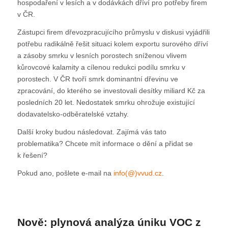
hospodaření v lesích a v dodávkách dříví pro potřeby firem
v ČR.
Zástupci firem dřevozpracujícího průmyslu v diskusi vyjádřili
potřebu radikálně řešit situaci kolem exportu surového dříví
a zásoby smrku v lesních porostech sníženou vlivem
kůrovcové kalamity a cílenou redukci podílu smrku v
porostech. V ČR tvoří smrk dominantní dřevinu ve
zpracování, do kterého se investovali desítky miliard Kč za
posledních 20 let. Nedostatek smrku ohrožuje existující
dodavatelsko-odběratelské vztahy.
Další kroky budou následovat. Zajímá vás tato
problematika? Chcete mít informace o dění a přidat se
k řešení?
Pokud ano, pošlete e-mail na
info(@)vvud.cz
.
Nově: plynová analýza úniku VOC z