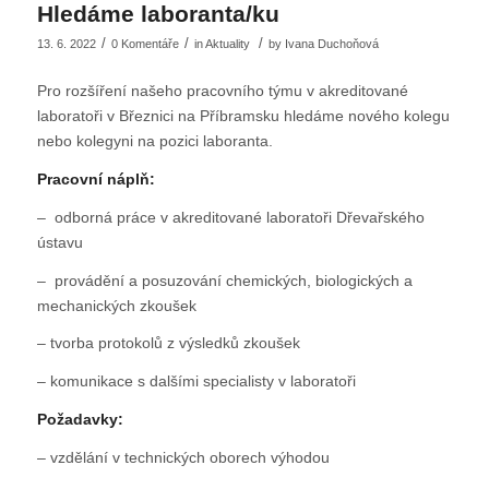
Hledáme laboranta/ku
/
/
/
13. 6. 2022
0 Komentáře
in
Aktuality
by
Ivana Duchoňová
Pro rozšíření našeho pracovního týmu v akreditované
laboratoři v Březnici na Příbramsku hledáme nového kolegu
nebo kolegyni na pozici laboranta.
Pracovní náplň:
– odborná práce v akreditované laboratoři Dřevařského
ústavu
– provádění a posuzování chemických, biologických a
mechanických zkoušek
– tvorba protokolů z výsledků zkoušek
– komunikace s dalšími specialisty v laboratoři
Požadavky:
– vzdělání v technických oborech výhodou