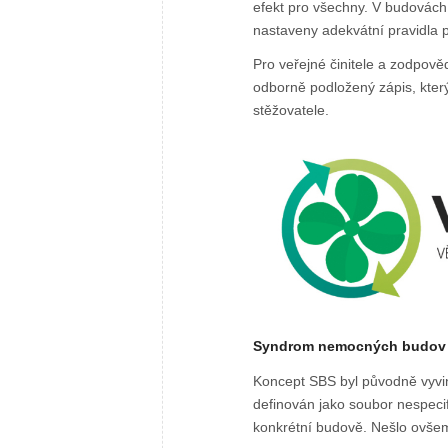
efekt pro všechny. V budovác
nastaveny adekvátní pravidla 
Pro veřejné činitele a zodpov
odborně podložený zápis, který
stěžovatele.
Syndrom nemocných budov (
Koncept SBS byl původně vyvin
definován jako soubor nespecifi
konkrétní budově. Nešlo ovšem u