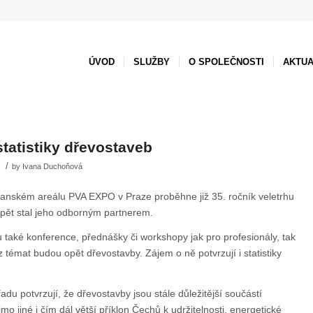
ÚVOD
SLUŽBY
O SPOLEČNOSTI
AKTUA
statistiky dřevostaveb
/
by
Ivana Duchoňová
tňanském areálu PVA EXPO v Praze proběhne již 35. ročník veletrhu
opět stal jeho odborným partnerem.
u také konference, přednášky či workshopy jak pro profesionály, tak
z témat budou opět dřevostavby. Zájem o ně potvrzují i statistiky
du potvrzují, že dřevostavby jsou stále důležitější součástí
o jiné i čím dál větší příklon Čechů k udržitelnosti, energetické