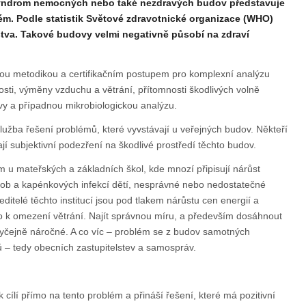
. Syndrom nemocných nebo také nezdravých budov představuje
m. Podle statistik Světové zdravotnické organizace (WHO)
stva. Takové budovy velmi negativně působí na zdraví
vou metodikou a certifikačním postupem pro komplexní analýzu
osti, výměny vzduchu a větrání, přítomnosti škodlivých volně
vy a případnou mikrobiologickou analýzu.
užba řešení problémů, které vyvstávají u veřejných budov. Někteří
í subjektivní podezření na škodlivé prostředí těchto budov.
ém u mateřských a základních škol, kde mnozí připisují nárůst
orob a kapénkových infekcí dětí, nesprávné nebo nedostatečné
ditelé těchto institucí jsou pod tlakem nárůstu cen energií a
no k omezení větrání. Najít správnou míru, a především dosáhnout
yčejně náročné. A co víc – problém se z budov samotných
ů – tedy obecních zastupitelstev a samospráv.
 cílí přímo na tento problém a přináší řešení, které má pozitivní