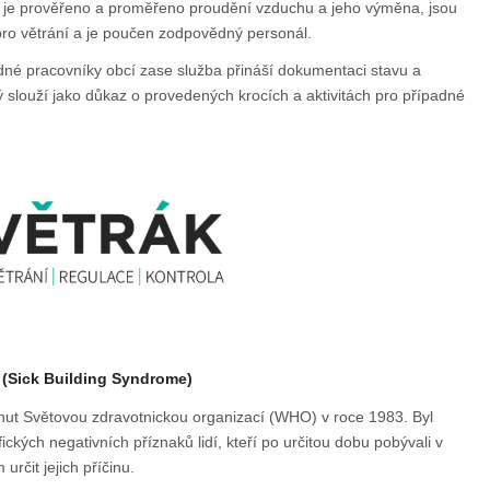
h je prověřeno a proměřeno proudění vzduchu a jeho výměna, jsou
pro větrání a je poučen zodpovědný personál.
ědné pracovníky obcí zase služba přináší dokumentaci stavu a
 slouží jako důkaz o provedených krocích a aktivitách pro případné
Sick Building Syndrome)
ut Světovou zdravotnickou organizací (WHO) v roce 1983. Byl
ckých negativních příznaků lidí, kteří po určitou dobu pobývali v
rčit jejich příčinu.