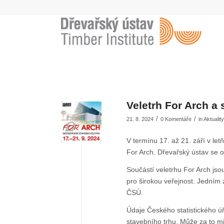
Veletrh For Arch a 
/
/
21. 8. 2024
0 Komentáře
in
Aktuality
V termínu 17. až 21. září v le
For Arch. Dřevařský ústav se 
Součástí veletrhu For Arch jso
pro širokou veřejnost. Jedním 
ČSÚ.
Údaje Českého statistického úřa
stavebního trhu. Může za to mim