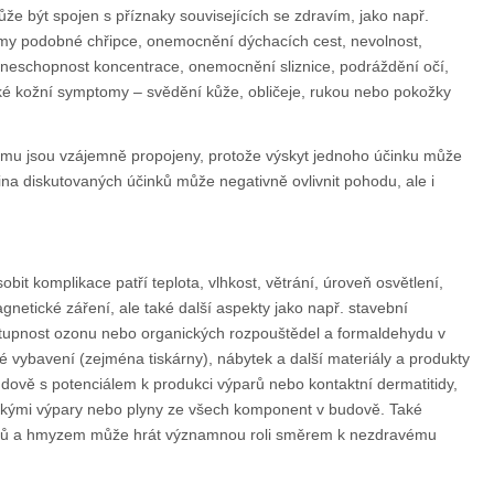
 být spojen s příznaky souvisejících se zdravím, jako např.
omy podobné chřipce, onemocnění dýchacích cest, nevolnost,
a neschopnost koncentrace, onemocnění sliznice, podráždění očí,
aké kožní symptomy – svědění kůže, obličeje, rukou nebo pokožky
omu jsou vzájemně propojeny, protože výskyt jednoho účinku může
ina diskutovaných účinků může negativně ovlivnit pohodu, ale i
bit komplikace patří teplota, vlhkost, větrání, úroveň osvětlení,
agnetické záření, ale také další aspekty jako např. stavební
stupnost ozonu nebo organických rozpouštědel a formaldehydu v
é vybavení (zejména tiskárny), nábytek a další materiály a produkty
ově s potenciálem k produkci výparů nebo kontaktní dermatitidy,
ými výpary nebo plyny ze všech komponent v budově. Také
ců a hmyzem může hrát významnou roli směrem k nezdravému