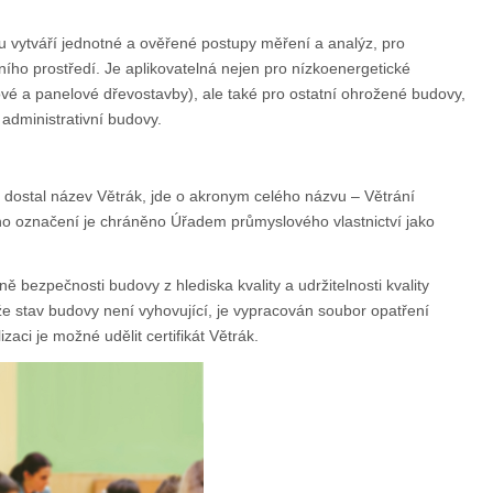
u vytváří jednotné a ověřené postupy měření a analýz, pro
řního prostředí. Je aplikovatelná nejen pro nízkoenergetické
vé a panelové dřevostavby), ale také pro ostatní ohrožené budovy,
, administrativní budovy.
p dostal název Větrák, jde o akronym celého názvu – Větrání
eho označení je chráněno Úřadem průmyslového vlastnictví jako
 bezpečnosti budovy z hlediska kvality a udržitelnosti kvality
že stav budovy není vyhovující, je vypracován soubor opatření
izaci je možné udělit certifikát Větrák.