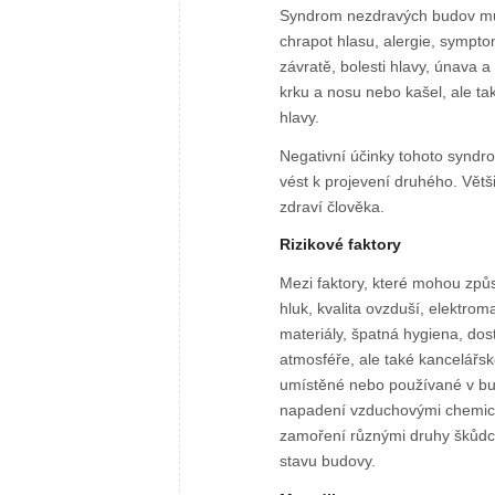
Syndrom nezdravých budov může
chrapot hlasu, alergie, sympt
závratě, bolesti hlavy, únava 
krku a nosu nebo kašel, ale t
hlavy.
Negativní účinky tohoto syndr
vést k projevení druhého. Větš
zdraví člověka.
Rizikové faktory
Mezi faktory, které mohou způso
hluk, kvalita ovzduší, elektrom
materiály, špatná hygiena, do
atmosféře, ale také kancelářsk
umístěné nebo používané v bud
napadení vzduchovými chemick
zamoření různými druhy škůd
stavu budovy.