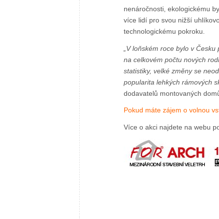
nenáročnosti, ekologickému byd
více lidí pro svou nižší uhlíkov
technologickému pokroku.
„V loňském roce bylo v Česku 
na celkovém počtu nových rodi
statistiky, velké změny se neod
popularita lehkých rámových sk
dodavatelů montovaných domů
Pokud máte zájem o volnou vst
Více o akci najdete na webu p