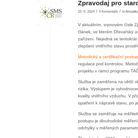
Zpravodaj pro sta
/
/
20. 8. 2024
0 Komentáře
in
Aktuality
V aktuálním, srpnovém čísle 
článek, ve kterém Dřevařský ú
zařízení. Nejedná se tentokrát
zlepšení vnitřního stavu prostř
Metodický a certifikační postu
regulace pod kontrolou. Metod
projektu v rámci programu TA
Služba je zaměřena na větší o
rizika. Výstupem je vyhodnocen
kvality vnitřního vzduchu. V p
opatření k nápravě stavu, po jej
Služba se zaměřuje na měřitel
postupu je dlouhodobé měření
odchylky v měřených parametr