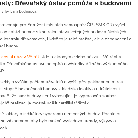
rosty: Dřevařský ústav pomůže s budovami
/
by
Ivana Duchoňová
Zpravodaje pro Sdružení místních samospráv ČR (SMS ČR) vyšel
stav nabízí pomoc s kontrolou stavu veřejných budov a školských
 o kontrolu dřevostaveb, i když to je také možné, ale o zhodnocení a
edí budov.
p dostal název Větrák.
Jde o akronym celého názvu – Větrání a
ika Dřevařského ústavu se opírá o výsledky tříletého výzkumného
ČR.
bjekty s vyšším počtem uživatelů a vyšší předpokládanou mírou
í stupně bezpečnosti budovy z hlediska kvality a udržitelnosti
řípadě, že stav budovy není vyhovující, je vypracován soubor
ichž realizaci je možné udělit certifikát Větrák.
né faktory a indikátory syndromu nemocných budov. Podstatou
 se záznamem, aby bylo možné vysledovat trendy, výkyvy a
ech.