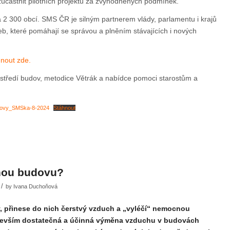
častnit pilotních projektů za zvýhodněných podmínek.
2 300 obcí. SMS ČR je silným partnerem vlády, parlamentu i krajů
b, které pomáhají se správou a plněním stávajících i nových
nout zde.
rostředí budov, metodice Větrák a nabídce pomoci starostům a
dovy_SMSka-8-2024
Stáhnout
nou budovu?
/
by
Ivana Duchoňová
, přinese do nich čerstvý vzduch a „vyléčí“ nemocnou
devším dostatečná a účinná výměna vzduchu v budovách