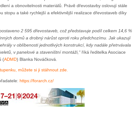
lení a obnovitelnosti materiálů. Právě dřevostavby oslovují stále
ou stopu a také rychlejší a efektivnější realizace dřevostaveb díky
postaveno 2 595 dřevostaveb, což představuje podíl celkem 14,6 %
nných domů a drobný nárůst oproti roku předchozímu. Jak ukazují
ehrály v oblíbenosti jednotlivých konstrukcí, kdy nadále přetrvávala
eletů, v panelové a staveništní montáži,“
říká ředitelka Asociace
 (
ADMD
) Blanka Nováčková.
upenku, můžete si ji stáhnout zde.
ořadatele:
https://forarch.cz/