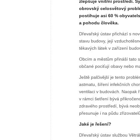
zlepšuje vnitřní prostředí
obrovský celosvětový problé
postihuje asi 60 % obyvatel
a pohodu člověka.
Dřevařský ústav přichází s no
stavu budovy, její vzduchotěsn
těkavých látek v zařízení budo
Obcím a městům přináší tato sl
občané pociťují obavy nebo maj
Ještě palčivější je tento probl
astmatu, šíření infekčních ch
ventilaci v budovách. Naopak ře
v rámci šetření bývá přikroče
zdravého prostředí, bývá neob
přesunuje i na půdu zřizovatel
Jaké je řešení?
Dřevařský ústav službou Větrák