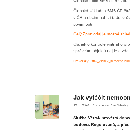
Členské obce SMS se můžou zú
Členská základna SMS ČR čítá 
v ČR a obcím nabízí řadu služe
povinností.
Celý Zpravodaj je možné shléd
Článek o kontrole vnitřního p
správcům objektů najdete zde:
Drevarsky-ustav_clanek_nemocne-bu
Jak vyléčit nemoc
/
/
12. 8. 2024
1 Komentář
in
Aktuality
Služba Větrák provětrá domy
budovu. Regulovaná, a pře