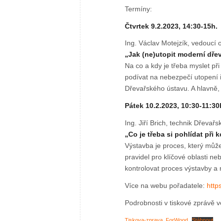
Termíny:
Čtvrtek 9.2.2023, 14:30-15h.
Ing. Václav Motejzík, vedoucí
„Jak (ne)utopit moderní dře
Na co a kdy je třeba myslet př
podívat na nebezpečí utopení 
Dřevařského ústavu. A hlavně, 
Pátek 10.2.2023, 10:30-11:30
Ing. Jiří Brich, technik Dřevař
„Co je třeba si pohlídat při
Výstavba je proces, který můž
pravidel pro klíčové oblasti n
kontrolovat proces výstavby a 
Více na webu pořadatele:
http
Podrobnosti v tiskové zprávě v
Tiskova-zprava_ForWood
Stáhnout