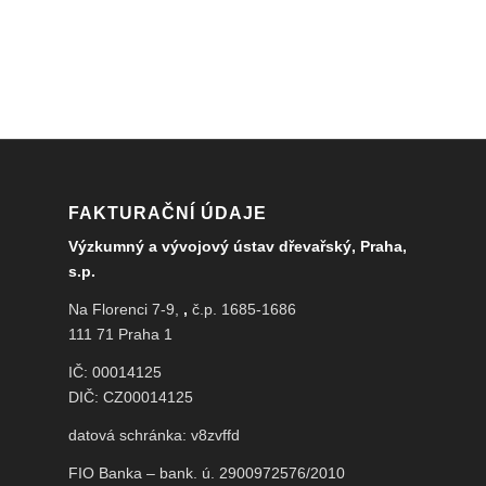
FAKTURAČNÍ ÚDAJE
Výzkumný a vývojový ústav dřevařský, Praha,
s.p.
Na Florenci 7-9,
,
č.p. 1685-1686
111 71 Praha 1
IČ: 00014125
DIČ: CZ00014125
datová schránka: v8zvffd
FIO Banka – bank. ú. 2900972576/2010