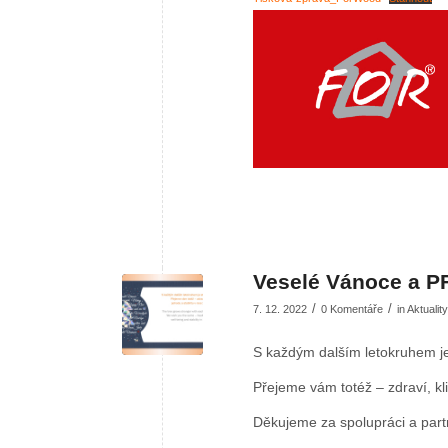
Veselé Vánoce a P
/
/
7. 12. 2022
0 Komentáře
in
Aktuality
S každým dalším letokruhem je
Přejeme vám totéž – zdraví, kli
Děkujeme za spolupráci a partn