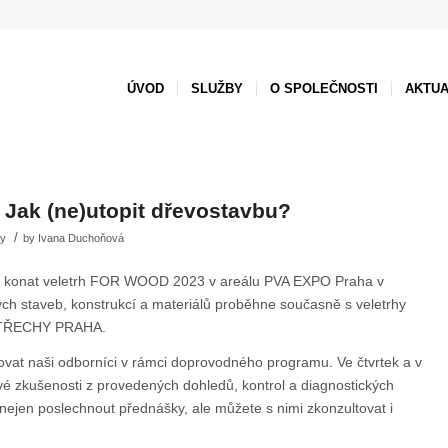
ÚVOD
SLUŽBY
O SPOLEČNOSTI
AKTUA
 Jak (ne)utopit dřevostavbu?
/
ty
by
Ivana Duchoňová
de konat veletrh FOR WOOD 2023 v areálu PVA EXPO Praha v
ých staveb, konstrukcí a materiálů proběhne současně s veletrhy
STŘECHY PRAHA.
vat naši odborníci v rámci doprovodného programu. Ve čtvrtek a v
vé zkušenosti z provedených dohledů, kontrol a diagnostických
 nejen poslechnout přednášky, ale můžete s nimi zkonzultovat i