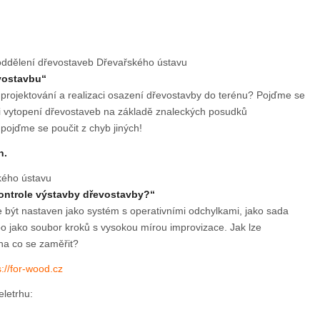
 oddělení dřevostaveb Dřevařského ústavu
vostavbu“
i projektování a realizaci osazení dřevostavby do terénu? Pojďme se
i vytopení dřevostaveb na základě znaleckých posudků
pojďme se poučit z chyb jiných!
h.
ského ústavu
 kontrole výstavby dřevostavby?“
e být nastaven jako systém s operativními odchylkami, jako sada
ebo jako soubor kroků s vysokou mírou improvizace. Jak lze
na co se zaměřit?
s://for-wood.cz
eletrhu: