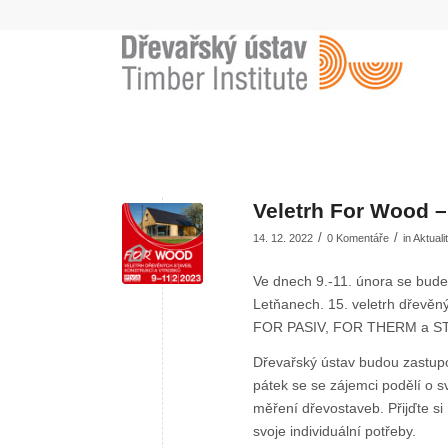
Veletrh For Wood –
/
/
14. 12. 2022
0 Komentáře
in
Aktuali
Ve dnech 9.-11. února se bu
Letňanech. 15. veletrh dřevěn
FOR PASIV, FOR THERM a 
Dřevařský ústav budou zastupo
pátek se se zájemci podělí o s
měření dřevostaveb. Přijďte si
svoje individuální potřeby.