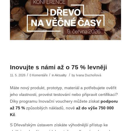
Inovujte s námi až o 75 % levněji
/
/
/
11. 5. 2026
0 Komentáře
in
Aktuality
by
Ivana Duchoňová
Máte nový produkt, prototyp, materiál a potřebujete ověřit
jeho vlastnosti, provést testování nebo připravit certifikaci?
Díky programu Inovační vouchery můžete získat
podporu
až 75 %
způsobilých nákladů, nově
až do výše 750 000
Kč
.
S Dřevařským ústavem získáte výhodnější přístup ke