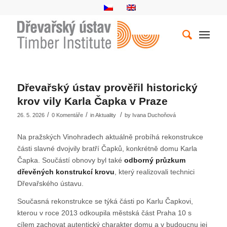
Dřevařský ústav prověřil historický
krov vily Karla Čapka v Praze
/
/
/
26. 5. 2026
0 Komentáře
in
Aktuality
by
Ivana Duchoňová
Na pražských Vinohradech aktuálně probíhá rekonstrukce
části slavné dvojvily bratří Čapků, konkrétně domu Karla
Čapka. Součástí obnovy byl také
odborný průzkum
dřevěných konstrukcí krovu
, který realizovali technici
Dřevařského ústavu.
Současná rekonstrukce se týká části po Karlu Čapkovi,
kterou v roce 2013 odkoupila městská část Praha 10 s
cílem zachovat autentický charakter domu a v budoucnu jej