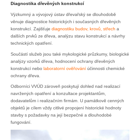
Diagnostika dřevěných konstrukcí
Výzkumný a vývojový ústav dřevařský se dlouhodobě
věnuje diagnostice historických i současných dřevěných
konstrukcí. Zajišťuje
diagnostiku budov, krovů, střech
a
dalších prvků ze dřeva, analýzu stavu konstrukcí a návrhy
technických opatření.
Součástí služeb jsou také mykologické průzkumy, biologické
analýzy vzorků dřeva, hodnocení ochrany dřevěných
konstrukcí nebo
laboratorní ověřování
účinnosti chemické
ochrany dřeva.
Odborníci VVÚD zároveň poskytují dohled nad realizací
navržených opatření a konzultace projektantům,
dodavatelům i realizačním firmám. U památkově cenných
objektů je cílem vždy citlivé propojení historické hodnoty
stavby s požadavky na její bezpečné a dlouhodobé
fungování.