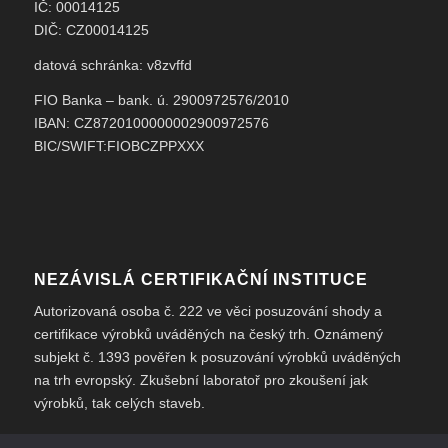
IČ: 00014125
DIČ: CZ00014125
datová schránka: v8zvffd
FIO Banka – bank. ú. 2900972576/2010
IBAN: CZ8720100000002900972576
BIC/SWIFT:FIOBCZPPXXX
NEZÁVISLÁ CERTIFIKAČNÍ INSTITUCE
Autorizovaná osoba č. 222 ve věci posuzování shody a
certifikace výrobků uváděných na český trh. Oznámený
subjekt č. 1393 pověřen k posuzování výrobků uváděných
na trh evropský. Zkušební laboratoř pro zkoušení jak
výrobků, tak celých staveb.