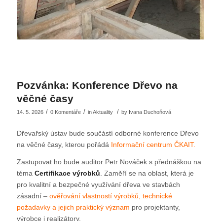
Pozvánka: Konference Dřevo na
věčné časy
/
/
/
14. 5. 2026
0 Komentáře
in
Aktuality
by
Ivana Duchoňová
Dřevařský ústav bude součástí odborné konference Dřevo
na věčné časy, kterou pořádá
Informační centrum ČKAIT.
Zastupovat ho bude auditor Petr Nováček s přednáškou na
téma
Certifikace výrobků
. Zaměří se na oblast, která je
pro kvalitní a bezpečné využívání dřeva ve stavbách
zásadní –
ověřování vlastností výrobků, technické
požadavky a jejich praktický význam
pro projektanty,
výrobce i realizátory.