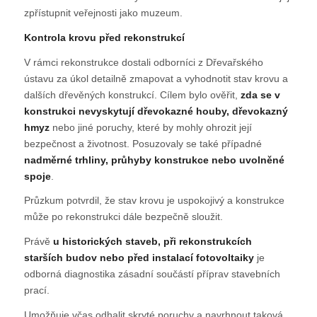
zpřístupnit veřejnosti jako muzeum.
Kontrola krovu před rekonstrukcí
V rámci rekonstrukce dostali odborníci z Dřevařského
ústavu za úkol detailně zmapovat a vyhodnotit stav krovu a
dalších dřevěných konstrukcí. Cílem bylo ověřit,
zda se v
konstrukci nevyskytují dřevokazné houby, dřevokazný
hmyz
nebo jiné poruchy, které by mohly ohrozit její
bezpečnost a životnost. Posuzovaly se také případné
nadměrné trhliny, průhyby konstrukce nebo uvolněné
spoje
.
Průzkum potvrdil, že stav krovu je uspokojivý a konstrukce
může po rekonstrukci dále bezpečně sloužit.
Právě
u historických staveb, při rekonstrukcích
starších budov nebo před instalací fotovoltaiky
je
odborná diagnostika zásadní součástí příprav stavebních
prací.
Umožňuje včas odhalit skryté poruchy a navrhnout taková