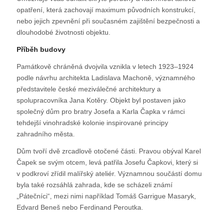
opatření, která zachovají maximum původních konstrukcí,
nebo jejich zpevnění při současném zajištění bezpečnosti a
dlouhodobé životnosti objektu.
Příběh budovy
Památkově chráněná dvojvila vznikla v letech 1923–1924
podle návrhu architekta Ladislava Machoně, významného
představitele české meziválečné architektury a
spolupracovníka Jana Kotěry. Objekt byl postaven jako
společný dům pro bratry Josefa a Karla Čapka v rámci
tehdejší vinohradské kolonie inspirované principy
zahradního města.
Dům tvoří dvě zrcadlově otočené části. Pravou obýval Karel
Čapek se svým otcem, levá patřila Josefu Čapkovi, který si
v podkroví zřídil malířský ateliér. Významnou součástí domu
byla také rozsáhlá zahrada, kde se scházeli známí
„Pátečníci“, mezi nimi například Tomáš Garrigue Masaryk,
Edvard Beneš nebo Ferdinand Peroutka.