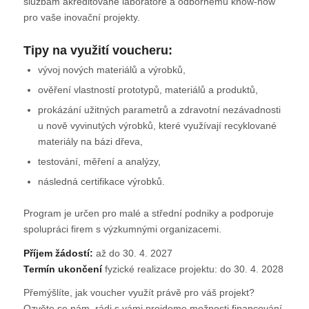
službám akreditované laboratoře a odbornému know-how
pro vaše inovační projekty.
Tipy na využití voucheru:
vývoj nových materiálů a výrobků,
ověření vlastností prototypů, materiálů a produktů,
prokázání užitných parametrů a zdravotní nezávadnosti
u nově vyvinutých výrobků, které využívají recyklované
materiály na bázi dřeva,
testování, měření a analýzy,
následná certifikace výrobků.
Program je určen pro malé a střední podniky a podporuje
spolupráci firem s výzkumnými organizacemi.
Příjem žádostí:
až do 30. 4. 2027
Termín ukončení
fyzické realizace projektu: do 30. 4. 2028
Přemýšlíte, jak voucher využít právě pro váš projekt?
Ozvěte se nám, rádi s vámi projdeme možnosti financování