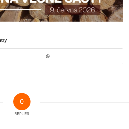
ntry
0
REPLIES