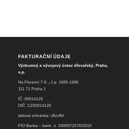
FAKTURAČNÍ ÚDAJE
Výzkumný a vývojový ústav dřevařský, Praha,
s.p.
Na Florenci 7-9,
,
č.p. 1685-1686
111 71 Praha 1
IČ: 00014125
DIČ: CZ00014125
datová schránka: v8zvffd
FIO Banka – bank. ú. 2900972576/2010