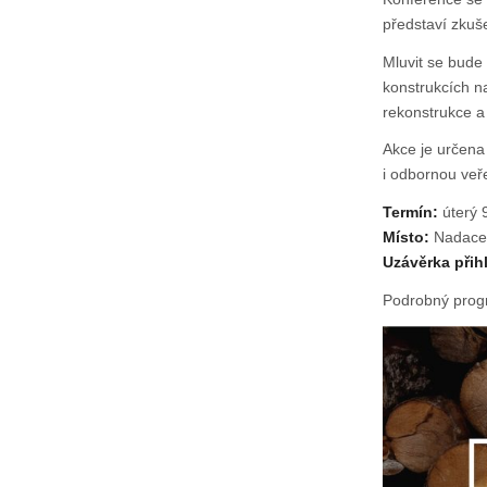
představí zkuše
Mluvit se bude
konstrukcích n
rekonstrukce a
Akce je určena 
i odbornou veře
Termín:
úterý 
Místo:
Nadace 
Uzávěrka přih
Podrobný progr