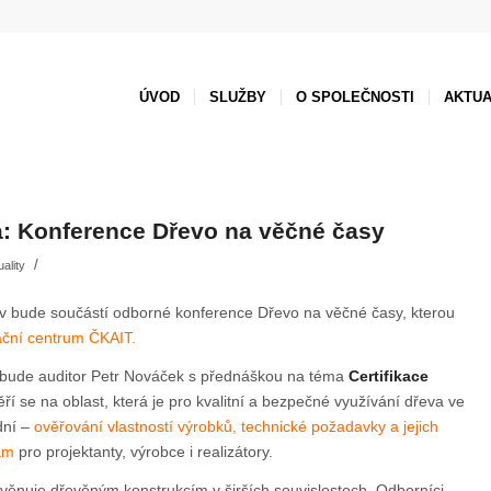
ÚVOD
SLUŽBY
O SPOLEČNOSTI
AKTUA
: Konference Dřevo na věčné časy
/
uality
v bude součástí odborné konference Dřevo na věčné časy, kterou
ační centrum ČKAIT.
 bude auditor Petr Nováček s přednáškou na téma
Certifikace
ří se na oblast, která je pro kvalitní a bezpečné využívání dřeva ve
dní –
ověřování vlastností výrobků, technické požadavky a jejich
am
pro projektanty, výrobce i realizátory.
věnuje dřevěným konstrukcím v širších souvislostech. Odborníci