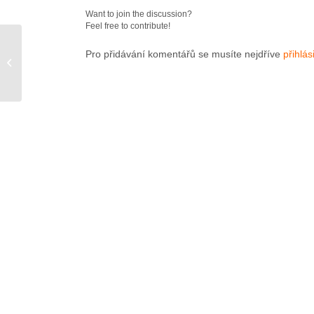
Want to join the discussion?
Feel free to contribute!
Pro přidávání komentářů se musíte nejdříve
přihlási
Inovujte s námi až o 75
% levněji