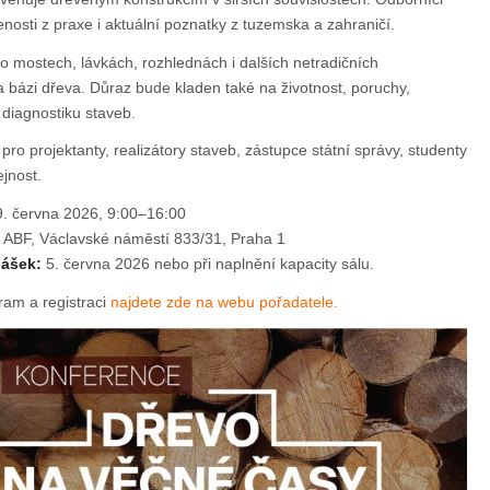
nosti z praxe i aktuální poznatky z tuzemska a zahraničí.
 o mostech, lávkách, rozhlednách i dalších netradičních
a bázi dřeva. Důraz bude kladen také na životnost, poruchy,
 diagnostiku staveb.
pro projektanty, realizátory staveb, zástupce státní správy, studenty
jnost.
9. června 2026, 9:00–16:00
ABF, Václavské náměstí 833/31, Praha 1
lášek:
5. června 2026 nebo při naplnění kapacity sálu.
am a registraci
najdete zde na webu pořadatele.