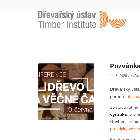
Pozvánka
/
14. 5. 2026
in
Akt
Dřevařský ústa
pořádá
Inform
Zastupovat ho
výrobků
. Zamě
stavbách zása
praktický význ
Konference se 