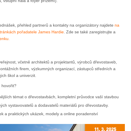
, vstupní hala a foyer přízemí).
dnášek, přehled partnerů a kontakty na organizátory najdete
na
tránkách pořadatele James Hardie
. Zde se také zaregistrujte a
enku.
eřejnost, včetně architektů a projektantů, výrobců dřevostaveb,
ontážních firem, výzkumných organizací, zástupců středních a
ch škol a univerzit.
 hovořit?
ějších témat o dřevostavbách, kompletní průvodce vaší stavbou
ch vystavovatelů a dodavatelů materiálů pro dřevostavby.
k a praktických ukázek, modely a online poradenství