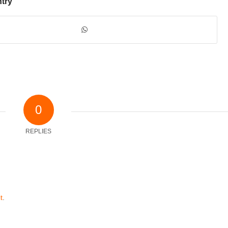
ntry
0
REPLIES
t
.