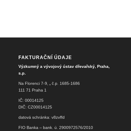
FAKTURAČNÍ ÚDAJE
Výzkumný a vývojový ústav dřevařský, Praha,
s.p.
Na Florenci 7-9,
,
č.p. 1685-1686
111 71 Praha 1
IČ: 00014125
DIČ: CZ00014125
datová schránka: v8zvffd
FIO Banka – bank. ú. 2900972576/2010