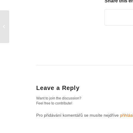
Share this e
Dům ze starého textilu?
Stavební desky z
oblečení
Leave a Reply
Want to join the discussion?
Feel free to contribute!
Pro přidávání komentářů se musíte nejdříve
přihlási