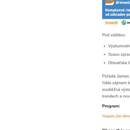
Pod záštitou:
Výzkumného
Svazu zprac
Dřevařské f
Pořádá James H
řídila zájmem 
souběžná výsta
trendech a nov
Program:
Program_Den dřev