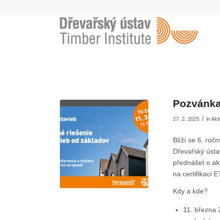
Pozvánka
/
27. 2. 2025
in
Akt
Blíží se 6. ro
Dřevařský ústav
přednášet o ak
na certifikaci
Kdy a kde?
11. března 