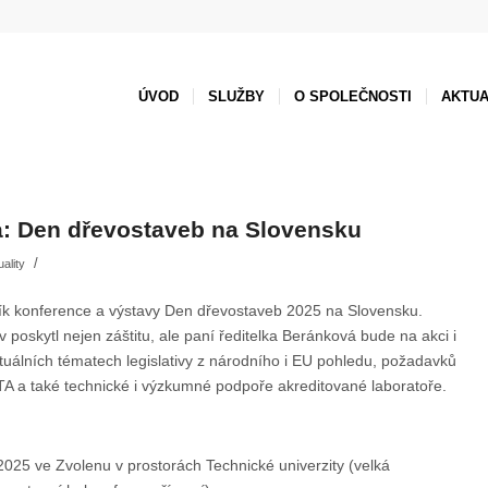
ÚVOD
SLUŽBY
O SPOLEČNOSTI
AKTUA
: Den dřevostaveb na Slovensku
/
uality
čník konference a výstavy Den dřevostaveb 2025 na Slovensku.
 poskytl nejen záštitu, ale paní ředitelka Beránková bude na akci i
tuálních tématech legislativy z národního i EU pohledu, požadavků
 ETA a také technické i výzkumné podpoře akreditované laboratoře.
2025 ve Zvolenu v prostorách Technické univerzity (velká