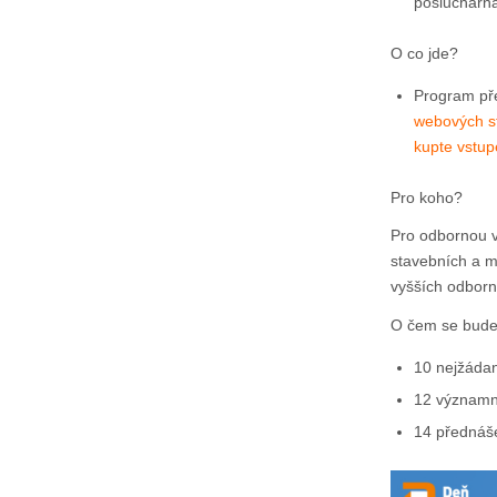
posluchárna
O co jde?
Program pře
webových s
kupte vstup
Pro koho?
Pro odbornou v
stavebních a m
vyšších odborný
O čem se bude
10 nejžádan
12 významný
14 přednáše