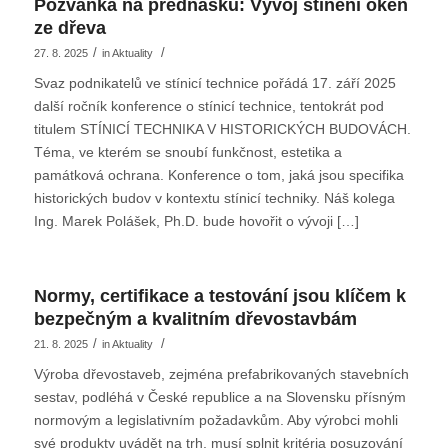
Pozvánka na přednášku: Vývoj stínění oken
ze dřeva
/
/
27. 8. 2025
in
Aktuality
Svaz podnikatelů ve stínicí technice pořádá 17. září 2025
další ročník konference o stínicí technice, tentokrát pod
titulem STÍNICÍ TECHNIKA V HISTORICKÝCH BUDOVÁCH.
Téma, ve kterém se snoubí funkčnost, estetika a
památková ochrana. Konference o tom, jaká jsou specifika
historických budov v kontextu stínicí techniky. Náš kolega
Ing. Marek Polášek, Ph.D. bude hovořit o vývoji […]
Normy, certifikace a testování jsou klíčem k
bezpečným a kvalitním dřevostavbám
/
/
21. 8. 2025
in
Aktuality
Výroba dřevostaveb, zejména prefabrikovaných stavebních
sestav, podléhá v České republice a na Slovensku přísným
normovým a legislativním požadavkům. Aby výrobci mohli
své produkty uvádět na trh, musí splnit kritéria posuzování