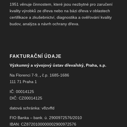
1951 věnuje činnostem, které jsou nezbytné pro zaručení
kvality výrobků ze dřeva nebo na bázi dřeva v oblastech
certifikace a zkušebnictví, diagnostika a ověřování kvality
budov, analýza a návrh ochrany dřeva.
FAKTURAČNÍ ÚDAJE
Výzkumný a vývojový ústav dřevařský, Praha, s.p.
Na Florenci 7-9,
,
č.p. 1685-1686
111 71 Praha 1
IČ: 00014125
DIČ: CZ00014125
datová schránka: v8zvffd
FIO Banka – bank. ú. 2900972576/2010
IBAN: CZ8720100000002900972576