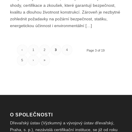
shody, certifikace a zkoušek, které garantují bezpečnost,
kvalitu a dlouhou životnost konstrukcí. Zároveň je nezbytné
zohlednit požadavky na požární bezpečnost, statiku,
energetickou účinnost i environmentální […]
‹
1
2
3
4
Page 3 of 19
5
›
»
O SPOLEČNOSTI
Dřevařský ústav (Výzkumný a vývojový ústav dřevařský,
Praha, s. p.), nezávislá certifikační instituce, se již od roku