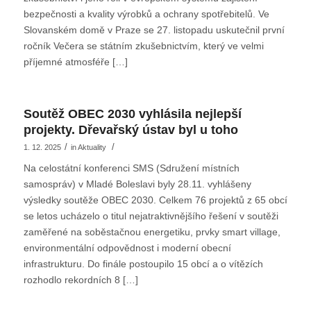
bezpečnosti a kvality výrobků a ochrany spotřebitelů. Ve
Slovanském domě v Praze se 27. listopadu uskutečnil první
ročník Večera se státním zkušebnictvím, který ve velmi
příjemné atmosféře […]
Soutěž OBEC 2030 vyhlásila nejlepší
projekty. Dřevařský ústav byl u toho
/
/
1. 12. 2025
in
Aktuality
Na celostátní konferenci SMS (Sdružení místních
samospráv) v Mladé Boleslavi byly 28.11. vyhlášeny
výsledky soutěže OBEC 2030. Celkem 76 projektů z 65 obcí
se letos ucházelo o titul nejatraktivnějšího řešení v soutěži
zaměřené na soběstačnou energetiku, prvky smart village,
environmentální odpovědnost i moderní obecní
infrastrukturu. Do finále postoupilo 15 obcí a o vítězích
rozhodlo rekordních 8 […]