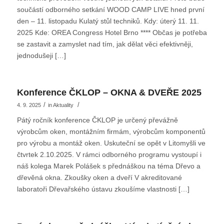
součástí odborného setkání WOOD CAMP LIVE hned první
den – 11. listopadu Kulatý stůl techniků. Kdy: úterý 11. 11.
2025 Kde: OREA Congress Hotel Brno **** Občas je potřeba
se zastavit a zamyslet nad tím, jak dělat věci efektivněji,
jednodušeji […]
Konference ČKLOP – OKNA & DVEŘE 2025
/
/
4. 9. 2025
in
Aktuality
Pátý ročník konference ČKLOP je určený převážně
výrobcům oken, montážním firmám, výrobcům komponentů
pro výrobu a montáž oken. Uskuteční se opět v Litomyšli ve
čtvrtek 2.10.2025. V rámci odborného programu vystoupí i
náš kolega Marek Polášek s přednáškou na téma Dřevo a
dřevěná okna. Zkoušky oken a dveří V akreditované
laboratoři Dřevařského ústavu zkoušíme vlastnosti […]