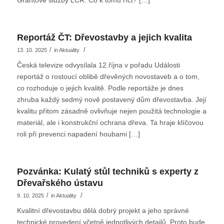
Grantové služby LČR. Co k tomu říct? […]
Reportáž ČT: Dřevostavby a jejich kvalita
/
/
13. 10. 2025
in
Aktuality
Česká televize odvysílala 12.října v pořadu Události
reportáž o rostoucí oblibě dřevěných novostaveb a o tom,
co rozhoduje o jejich kvalitě. Podle reportáže je dnes
zhruba každý sedmý nově postavený dům dřevostavba. Její
kvalitu přitom zásadně ovlivňuje nejen použitá technologie a
materiál, ale i konstrukční ochrana dřeva. Ta hraje klíčovou
roli při prevenci napadení houbami […]
Pozvánka: Kulatý stůl techniků s experty z
Dřevařského ústavu
/
/
9. 10. 2025
in
Aktuality
Kvalitní dřevostavbu dělá dobrý projekt a jeho správné
technické provedení včetně jednotlivých detailů. Proto bude