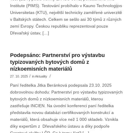
Institute (PIMS). Testování probíhalo v Kauno Technologijos
Universitetas (KTU), největší technicky zaměřené univerzitě
v Baltských státech. Celkem se sešlo asi 30 týmů z různých
zemí Evropy. Českou republiku reprezentoval pouze
Dřevařský ústav, […]
Podepsáno: Partnerství pro výstavbu
typizovaných bytových domů z
nízkoemisních materiálů
/
/
27. 10. 2025
in
Aktuality
Paní ředitelka Jitka Beránková podepsala 23.10. 2025
dobrovolnou dohodu: Partnerství pro výstavbu typizovaných
bytových domů z nízkoemisních materiálů, kterou
zastřešuje INCIEN. Na úvodní konferenci paní ředitelka
představila novou databázi certifikovaných konstrukcí a
materiálů, která obsahuje více než 1 000 skladeb. Vznikla
díky expertům z Dřevařského ústavu a díky podpoře