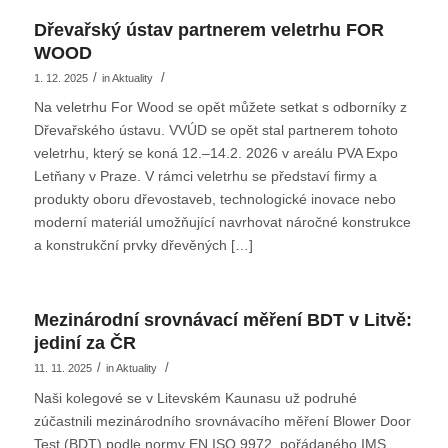
Dřevařský ústav partnerem veletrhu FOR
WOOD
/
/
1. 12. 2025
in
Aktuality
Na veletrhu For Wood se opět můžete setkat s odborníky z
Dřevařského ústavu. VVÚD se opět stal partnerem tohoto
veletrhu, který se koná 12.–14.2. 2026 v areálu PVA Expo
Letňany v Praze. V rámci veletrhu se představí firmy a
produkty oboru dřevostaveb, technologické inovace nebo
moderní materiál umožňující navrhovat náročné konstrukce
a konstrukční prvky dřevěných […]
Mezinárodní srovnávací měření BDT v Litvě:
jediní za ČR
/
/
11. 11. 2025
in
Aktuality
Naši kolegové se v Litevském Kaunasu už podruhé
zúčastnili mezinárodního srovnávacího měření Blower Door
Test (BDT) podle normy EN ISO 9972, pořádaného IMS