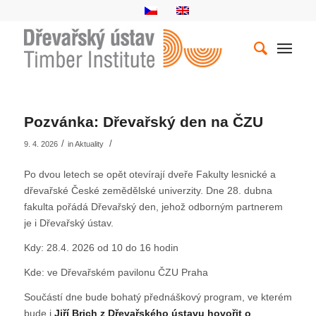
Pozvánka: Dřevařský den na ČZU
/
/
9. 4. 2026
in
Aktuality
Po dvou letech se opět otevírají dveře Fakulty lesnické a
dřevařské České zemědělské univerzity. Dne 28. dubna
fakulta pořádá Dřevařský den, jehož odborným partnerem
je i Dřevařský ústav.
Kdy: 28.4. 2026 od 10 do 16 hodin
Kde: ve Dřevařském pavilonu ČZU Praha
Součástí dne bude bohatý přednáškový program, ve kterém
bude i
Jiří Brich z Dřevařského ústavu hovořit o