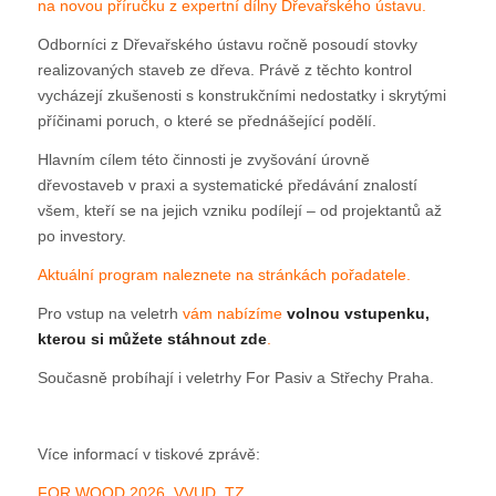
na novou příručku z expertní dílny Dřevařského ústavu.
Odborníci z Dřevařského ústavu ročně posoudí stovky
realizovaných staveb ze dřeva. Právě z těchto kontrol
vycházejí zkušenosti s konstrukčními nedostatky i skrytými
příčinami poruch, o které se přednášející podělí.
Hlavním cílem této činnosti je zvyšování úrovně
dřevostaveb v praxi a systematické předávání znalostí
všem, kteří se na jejich vzniku podílejí – od projektantů až
po investory.
Aktuální program naleznete na stránkách pořadatele.
Pro vstup na veletrh
v
ám nabízíme
volnou vstupenku,
kterou si můžete stáhnout zde
.
Současně probíhají i veletrhy For Pasiv a Střechy Praha.
Více informací v tiskové zprávě:
FOR WOOD 2026_VVUD_TZ