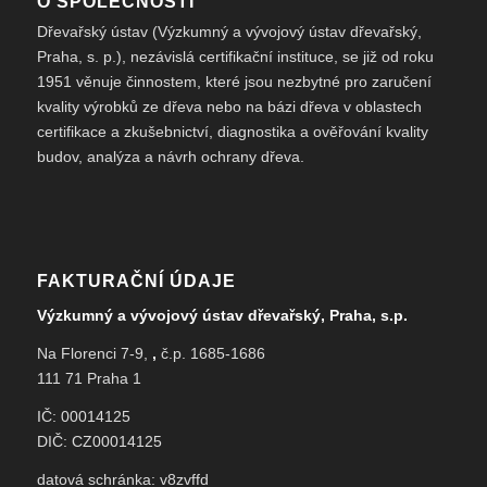
O SPOLEČNOSTI
Dřevařský ústav (Výzkumný a vývojový ústav dřevařský,
Praha, s. p.), nezávislá certifikační instituce, se již od roku
1951 věnuje činnostem, které jsou nezbytné pro zaručení
kvality výrobků ze dřeva nebo na bázi dřeva v oblastech
certifikace a zkušebnictví, diagnostika a ověřování kvality
budov, analýza a návrh ochrany dřeva.
FAKTURAČNÍ ÚDAJE
Výzkumný a vývojový ústav dřevařský, Praha, s.p.
Na Florenci 7-9,
,
č.p. 1685-1686
111 71 Praha 1
IČ: 00014125
DIČ: CZ00014125
datová schránka: v8zvffd