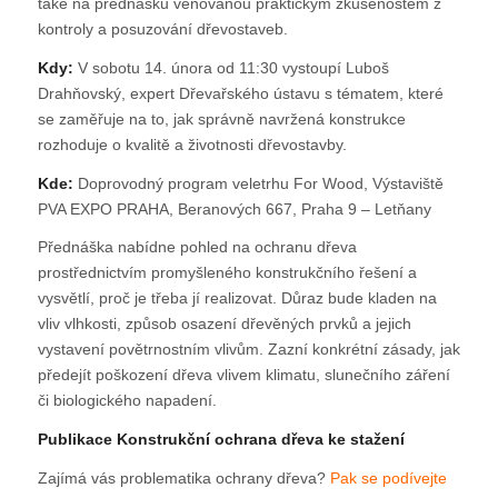
také na přednášku věnovanou praktickým zkušenostem z
kontroly a posuzování dřevostaveb.
Kdy:
V sobotu 14. února od 11:30 vystoupí Luboš
Drahňovský, expert Dřevařského ústavu s tématem, které
se zaměřuje na to, jak správně navržená konstrukce
rozhoduje o kvalitě a životnosti dřevostavby.
Kde:
Doprovodný program veletrhu For Wood, Výstaviště
PVA EXPO PRAHA, Beranových 667, Praha 9 – Letňany
Přednáška nabídne pohled na ochranu dřeva
prostřednictvím promyšleného konstrukčního řešení a
vysvětlí, proč je třeba jí realizovat. Důraz bude kladen na
vliv vlhkosti, způsob osazení dřevěných prvků a jejich
vystavení povětrnostním vlivům. Zazní konkrétní zásady, jak
předejít poškození dřeva vlivem klimatu, slunečního záření
či biologického napadení.
Publikace Konstrukční ochrana dřeva ke stažení
Zajímá vás problematika ochrany dřeva?
Pak se podívejte