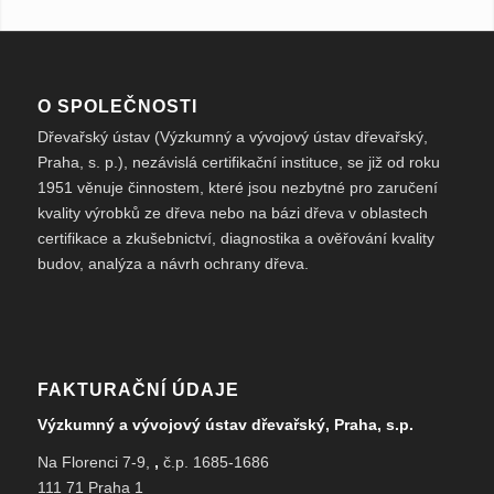
O SPOLEČNOSTI
Dřevařský ústav (Výzkumný a vývojový ústav dřevařský,
Praha, s. p.), nezávislá certifikační instituce, se již od roku
1951 věnuje činnostem, které jsou nezbytné pro zaručení
kvality výrobků ze dřeva nebo na bázi dřeva v oblastech
certifikace a zkušebnictví, diagnostika a ověřování kvality
budov, analýza a návrh ochrany dřeva.
FAKTURAČNÍ ÚDAJE
Výzkumný a vývojový ústav dřevařský, Praha, s.p.
Na Florenci 7-9,
,
č.p. 1685-1686
111 71 Praha 1