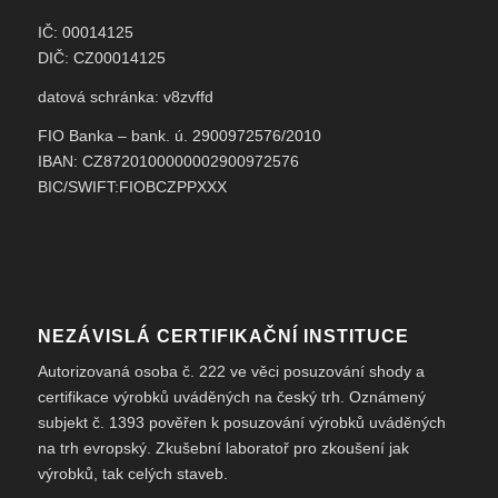
IČ: 00014125
DIČ: CZ00014125
datová schránka: v8zvffd
FIO Banka – bank. ú. 2900972576/2010
IBAN: CZ8720100000002900972576
BIC/SWIFT:FIOBCZPPXXX
NEZÁVISLÁ CERTIFIKAČNÍ INSTITUCE
Autorizovaná osoba č. 222 ve věci posuzování shody a
certifikace výrobků uváděných na český trh. Oznámený
subjekt č. 1393 pověřen k posuzování výrobků uváděných
na trh evropský. Zkušební laboratoř pro zkoušení jak
výrobků, tak celých staveb.