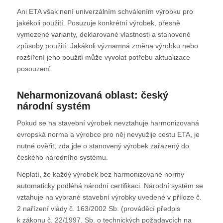
Ani ETA však není univerzálním schválením výrobku pro
jakékoli použití. Posuzuje konkrétní výrobek, přesně
vymezené varianty, deklarované vlastnosti a stanovené
způsoby použití. Jakákoli významná změna výrobku nebo
rozšíření jeho použití může vyvolat potřebu aktualizace
posouzení.
Neharmonizovaná oblast: český
národní systém
Pokud se na stavební výrobek nevztahuje harmonizovaná
evropská norma a výrobce pro něj nevyužije cestu ETA, je
nutné ověřit, zda jde o stanovený výrobek zařazený do
českého národního systému.
Neplatí, že každý výrobek bez harmonizované normy
automaticky podléhá národní certifikaci. Národní systém se
vztahuje na vybrané stavební výrobky uvedené v příloze č.
2 nařízení vlády č. 163/2002 Sb. (prováděcí předpis
k zákonu č. 22/1997. Sb. o technických požadavcích na