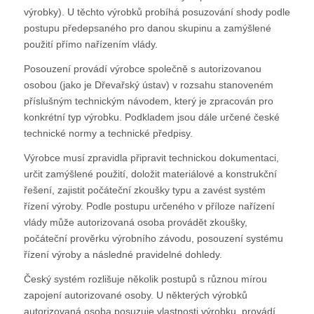
výrobky). U těchto výrobků probíhá posuzování shody podle
postupu předepsaného pro danou skupinu a zamýšlené
použití přímo nařízením vlády.
Posouzení provádí výrobce společně s autorizovanou
osobou (jako je Dřevařský ústav) v rozsahu stanoveném
příslušným technickým návodem, který je zpracován pro
konkrétní typ výrobku. Podkladem jsou dále určené české
technické normy a technické předpisy.
Výrobce musí zpravidla připravit technickou dokumentaci,
určit zamýšlené použití, doložit materiálové a konstrukční
řešení, zajistit počáteční zkoušky typu a zavést systém
řízení výroby. Podle postupu určeného v příloze nařízení
vlády může autorizovaná osoba provádět zkoušky,
počáteční prověrku výrobního závodu, posouzení systému
řízení výroby a následné pravidelné dohledy.
Český systém rozlišuje několik postupů s různou mírou
zapojení autorizované osoby. U některých výrobků
autorizovaná osoba posuzuje vlastnosti výrobku, provádí