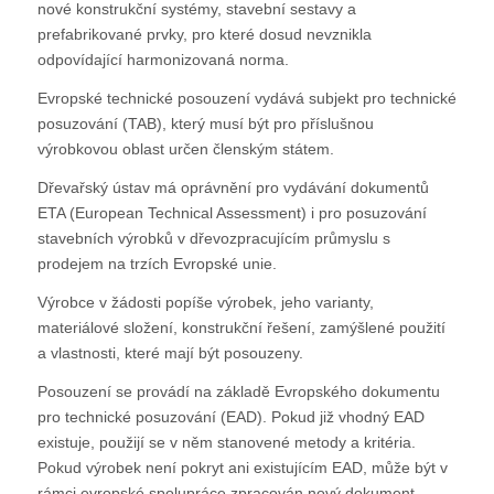
nové konstrukční systémy, stavební sestavy a
prefabrikované prvky, pro které dosud nevznikla
odpovídající harmonizovaná norma.
Evropské technické posouzení vydává subjekt pro technické
posuzování (TAB), který musí být pro příslušnou
výrobkovou oblast určen členským státem.
Dřevařský ústav má oprávnění pro vydávání dokumentů
ETA (European Technical Assessment) i pro posuzování
stavebních výrobků v dřevozpracujícím průmyslu s
prodejem na trzích Evropské unie.
Výrobce v žádosti popíše výrobek, jeho varianty,
materiálové složení, konstrukční řešení, zamýšlené použití
a vlastnosti, které mají být posouzeny.
Posouzení se provádí na základě Evropského dokumentu
pro technické posuzování (EAD). Pokud již vhodný EAD
existuje, použijí se v něm stanovené metody a kritéria.
Pokud výrobek není pokryt ani existujícím EAD, může být v
rámci evropské spolupráce zpracován nový dokument.