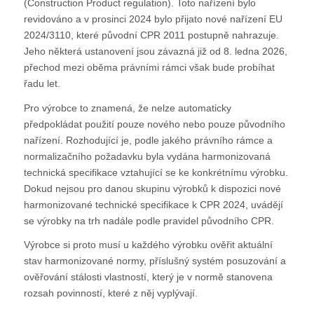
(Construction Product regulation). Toto nařízení bylo
revidováno a v prosinci 2024 bylo přijato nové nařízení EU
2024/3110, které původní CPR 2011 postupně nahrazuje.
Jeho některá ustanovení jsou závazná již od 8. ledna 2026,
přechod mezi oběma právními rámci však bude probíhat
řadu let.
Pro výrobce to znamená, že nelze automaticky
předpokládat použití pouze nového nebo pouze původního
nařízení. Rozhodující je, podle jakého právního rámce a
normalizačního požadavku byla vydána harmonizovaná
technická specifikace vztahující se ke konkrétnímu výrobku.
Dokud nejsou pro danou skupinu výrobků k dispozici nové
harmonizované technické specifikace k CPR 2024, uvádějí
se výrobky na trh nadále podle pravidel původního CPR.
Výrobce si proto musí u každého výrobku ověřit aktuální
stav harmonizované normy, příslušný systém posuzování a
ověřování stálosti vlastností, který je v normě stanovena
rozsah povinností, které z něj vyplývají.