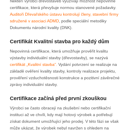
Někteří výrobci dřevostaveb využívají možnost nepovinné
certifikace, která převyšuje normou stanovené požadavky.
Auditoři Dřevařského ústavu kontrolují členy, stavební firmy
sdružené v asociaci ADMD
, podle speciální metodiky
Dokumentu národní kvality (DNK).
Certifikát Kvalitní stavba pro každý dům
Nepovinná certifikace, která umožňuje prověřit kvalitu
výstavby individuální stavby (dřevostavby), se nazývá
certifikát „Kvalitní stavba“.
Vydání potvrzení se realizuje na
základě ověření kvality stavby, kontroly realizace projektu,
prověření vzduchotěsnosti konstrukce a pozitivní závěrečné
zprávy individuální stavby.
Certifikace začíná před první zkouškou
Výrobci se často obracejí na zkušební nebo certifikační
instituci až ve chvíli, kdy mají hotový výrobek a potřebují
získat dokument umožňující jeho prodej. V této fázi se však
může ukázat, že výrobek nebyl navržen s ohledem na