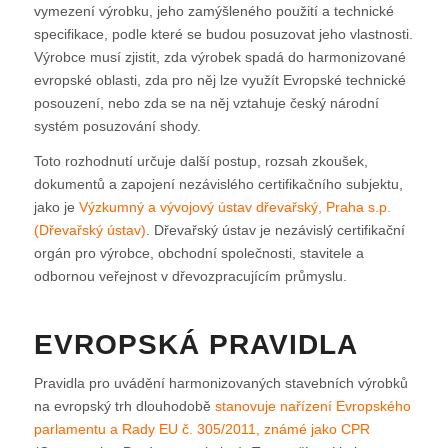
vymezení výrobku, jeho zamýšleného použití a technické
specifikace, podle které se budou posuzovat jeho vlastnosti.
Výrobce musí zjistit, zda výrobek spadá do harmonizované
evropské oblasti, zda pro něj lze využít Evropské technické
posouzení, nebo zda se na něj vztahuje český národní
systém posuzování shody.
Toto rozhodnutí určuje další postup, rozsah zkoušek,
dokumentů a zapojení nezávislého certifikačního subjektu,
jako je
Výzkumný a vývojový ústav dřevařský, Praha s.p.
(Dřevařský ústav)
. Dřevařský ústav je nezávislý certifikační
orgán pro výrobce, obchodní společnosti, stavitele a
odbornou veřejnost v dřevozpracujícím průmyslu.
EVROPSKÁ PRAVIDLA
Pravidla pro uvádění harmonizovaných stavebních výrobků
na evropský trh dlouhodobě
stanovuje nařízení Evropského
parlamentu a Rady EU č. 305/2011, známé jako CPR