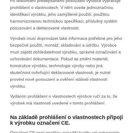
Po dokončení předepsaného posouzení výrobce vypracuje
prohlášení o vlastnostech. V něm uvede jednoznačnou
identifikaci výrobku, jeho zamýšlené použití, použitou
harmonizovanou technickou specifikaci, příslušný systém
posuzování a deklarované vlastnosti.
Výrobek musí doprovázet také informace potřebné pro jeho
bezpečné použití, montáž, skladování a údržbu. Výrobce
musí zajistit dohledatelnost výrobku, správné označování a
uchovávání dokumentace. Pokud se změní materiál,
konstrukce výrobku, technologie výroby nebo jiná
skutečnost ovlivňující deklarované vlastnosti, je nutné
provést nové posouzení a ověření stálosti vlastností
výrobku.
Vydáním prohlášení o vlastnostech výrobce ručí za to, že
výrobek má vlastnosti uvedené v tomto prohlášení.
Na základě prohlášení o vlastnostech připojí
k výrobku označení CE.
Označení CE není značkou nejvyšší kvality ani potvrzením,