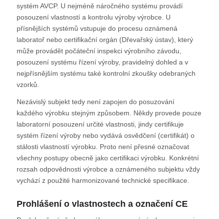
systém AVCP. U nejméně náročného systému provádí
posouzení vlastností a kontrolu výroby výrobce. U
přísnějších systémů vstupuje do procesu oznámená
laboratoř nebo certifikační orgán (Dřevařský ústav), který
může provádět počáteční inspekci výrobního závodu,
posouzení systému řízení výroby, pravidelný dohled a v
nejpřísnějším systému také kontrolní zkoušky odebraných
vzorků.
Nezávislý subjekt tedy není zapojen do posuzování
každého výrobku stejným způsobem. Někdy provede pouze
laboratorní posouzení určité vlastnosti, jindy certifikuje
systém řízení výroby nebo vydává osvědčení (certifikát) o
stálosti vlastností výrobku. Proto není přesné označovat
všechny postupy obecně jako certifikaci výrobku. Konkrétní
rozsah odpovědnosti výrobce a oznámeného subjektu vždy
vychází z použité harmonizované technické specifikace.
Prohlášení o vlastnostech a označení CE