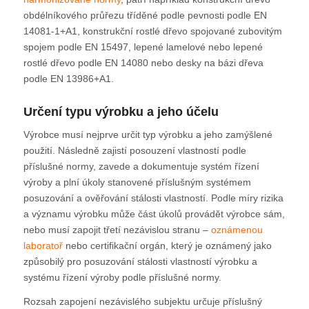
obdélníkového průřezu tříděné podle pevnosti podle EN
14081-1+A1, konstrukční rostlé dřevo spojované zubovitým
spojem podle EN 15497, lepené lamelové nebo lepené
rostlé dřevo podle EN 14080 nebo desky na bázi dřeva
podle EN 13986+A1.
Určení typu výrobku a jeho účelu
Výrobce musí nejprve určit typ výrobku a jeho zamýšlené
použití. Následně zajistí posouzení vlastností podle
příslušné normy, zavede a dokumentuje systém řízení
výroby a plní úkoly stanovené příslušným systémem
posuzování a ověřování stálosti vlastností. Podle míry rizika
a významu výrobku může část úkolů provádět výrobce sám,
nebo musí zapojit třetí nezávislou stranu –
oznámenou
laboratoř
nebo certifikační orgán, který je oznámený jako
způsobilý pro posuzování stálosti vlastností výrobku a
systému řízení výroby podle příslušné normy.
Rozsah zapojení nezávislého subjektu určuje příslušný