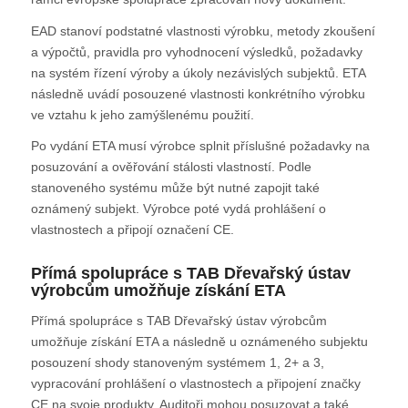
EAD stanoví podstatné vlastnosti výrobku, metody zkoušení
a výpočtů, pravidla pro vyhodnocení výsledků, požadavky
na systém řízení výroby a úkoly nezávislých subjektů. ETA
následně uvádí posouzené vlastnosti konkrétního výrobku
ve vztahu k jeho zamýšlenému použití.
Po vydání ETA musí výrobce splnit příslušné požadavky na
posuzování a ověřování stálosti vlastností. Podle
stanoveného systému může být nutné zapojit také
oznámený subjekt. Výrobce poté vydá prohlášení o
vlastnostech a připojí označení CE.
Přímá spolupráce s TAB Dřevařský ústav
výrobcům umožňuje získání ETA
Přímá spolupráce s TAB Dřevařský ústav výrobcům
umožňuje získání ETA a následně u oznámeného subjektu
posouzení shody stanoveným systémem 1, 2+ a 3,
vypracování prohlášení o vlastnostech a připojení značky
CE na svoje produkty. Auditoři mohou posuzovat a také