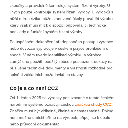
zkoušky a pravidelně kontroluje systém řízení výroby. U
jiných pouze kontroluje systém řízení výroby. U výrobků s
nižší mírou rizika může stanovené úkoly provádět výrobce,
který však musí mít k dispozici odpovídající technické
podklady a funkční systém řízení výroby.
Po úspěšném dokončení předepsaného postupu výrobce
nebo dovozce vypracuje v českém jazyce prohlášení o
shodě. V něm uvede identifikaci výrobku a výrobce,
zamýšlené použití, použitý způsob posouzení, odkazy na
příslušné technické dokumenty a vlastnosti rozhodné pro
splnění základních požadavků na stavby.
Co je a co není CCZ
Od 1. ledna 2025 se výrobky posuzované v tomto českém
národním systému označují českou
značkou shody CCZ
.
Značka musí být viditelná, čitelná a nesmazatelná. Pokud ji
není možné umístit přímo na výrobek, připojí se k obalu
nebo průvodní dokumentaci.