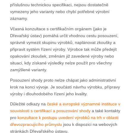
příslušnou technickou specifikaci, nejsou dostatečně
vymezeny jeho varianty nebo chybí potřebné výrobní
záznamy.
Včasná konzultace s certifikačním orgánem (jako je
Dřevařský ústav) pomáhá určit vhodnou cestu posouzení,
správně vymezit skupinu výrobků, naplánovat zkoušky a
připravit systém řízení výroby. Výrobce tak může předejít
opakování zkoušek, změnám již zavedené výroby nebo
situaci, kdy získané výsledky nelze použít pro všechny
zamýšlené varianty.
Posouzení shody proto nelze chápat jako administrativní
krok na konci vývoje. Je součástí návrhu výrobku, přípravy
výroby i dlouhodobého řízení jeho kvality.
Důležité odkazy na
české a evropské významné instituce v
souvislosti s certifikací a posuzování shody
a také kontakty
pro
konzultace k postupu uvedení výrobků na trh v oblasti
dřevozpracujícího průmyslu
jsou k dispozici na webových
stránkách Dřevařského ústavu.