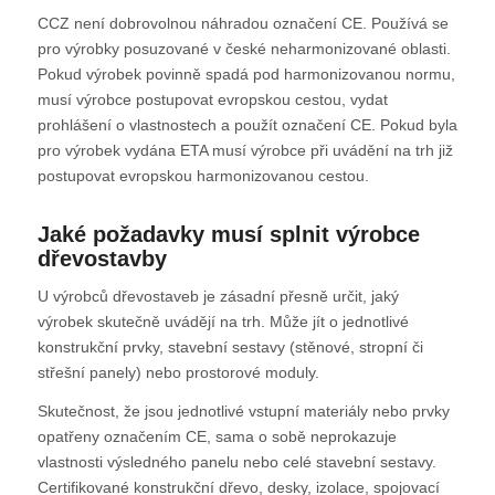
CCZ není dobrovolnou náhradou označení CE. Používá se
pro výrobky posuzované v české neharmonizované oblasti.
Pokud výrobek povinně spadá pod harmonizovanou normu,
musí výrobce postupovat evropskou cestou, vydat
prohlášení o vlastnostech a použít označení CE. Pokud byla
pro výrobek vydána ETA musí výrobce při uvádění na trh již
postupovat evropskou harmonizovanou cestou.
Jaké požadavky musí splnit výrobce
dřevostavby
U výrobců dřevostaveb je zásadní přesně určit, jaký
výrobek skutečně uvádějí na trh. Může jít o jednotlivé
konstrukční prvky, stavební sestavy (stěnové, stropní či
střešní panely) nebo prostorové moduly.
Skutečnost, že jsou jednotlivé vstupní materiály nebo prvky
opatřeny označením CE, sama o sobě neprokazuje
vlastnosti výsledného panelu nebo celé stavební sestavy.
Certifikované konstrukční dřevo, desky, izolace, spojovací