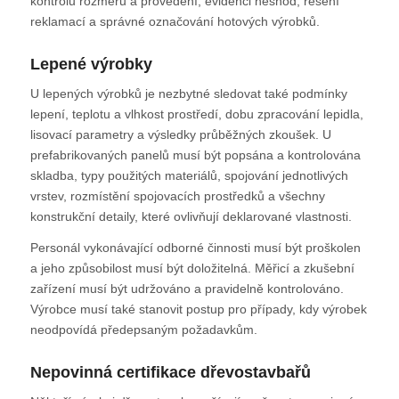
kontrolu rozměrů a provedení, evidenci neshod, řešení
reklamací a správné označování hotových výrobků.
Lepené výrobky
U lepených výrobků je nezbytné sledovat také podmínky
lepení, teplotu a vlhkost prostředí, dobu zpracování lepidla,
lisovací parametry a výsledky průběžných zkoušek. U
prefabrikovaných panelů musí být popsána a kontrolována
skladba, typy použitých materiálů, spojování jednotlivých
vrstev, rozmístění spojovacích prostředků a všechny
konstrukční detaily, které ovlivňují deklarované vlastnosti.
Personál vykonávající odborné činnosti musí být proškolen
a jeho způsobilost musí být doložitelná. Měřicí a zkušební
zařízení musí být udržováno a pravidelně kontrolováno.
Výrobce musí také stanovit postup pro případy, kdy výrobek
neodpovídá předepsaným požadavkům.
Nepovinná certifikace dřevostavbařů