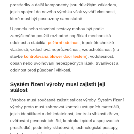
prostředky a další komponenty jsou důležitým základem,
jejich spojení do nového výrobku však vytváří vlastnosti,
které musí být posouzeny samostatně.
U panelu nebo stavební sestavy mohou být podle
zamýšleného použití rozhodné například mechanická
odolnost a stabilita,
požární odolnost
, tepelnětechnické
vlastnosti, vzduchová neprůzvučnost, vzduchotěsnost (na
stavbě
kontrolovaná blower door testem
), vodotěsnost,
obsah nebo uvolňování nebezpečných látek, trvanlivost a
odolnost proti působení vlhkosti.
Systém řízení výroby musí zajistit její
stálost
Výrobce musí současně zajistit stálost výroby. Systém řízení
výroby proto musí zahrnovat kontrolu vstupních materiálů,
jejich identifikaci a dohledatelnost, kontrolu vlhkosti dřeva,
ověřování pevnostních tříd, kontrolu lepidel a spojovacích
prostředků, podmínky skladování, technologické postupy,