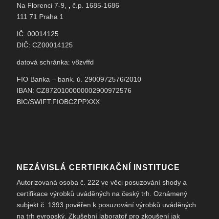
Na Florenci 7-9,
,
č.p. 1685-1686
111 71 Praha 1
IČ: 00014125
DIČ: CZ00014125
datová schránka: v8zvffd
FIO Banka – bank. ú. 2900972576/2010
IBAN: CZ8720100000002900972576
BIC/SWIFT:FIOBCZPPXXX
NEZÁVISLÁ CERTIFIKAČNÍ INSTITUCE
Autorizovaná osoba č. 222 ve věci posuzování shody a
certifikace výrobků uváděných na český trh. Oznámený
subjekt č. 1393 pověřen k posuzování výrobků uváděných
na trh evropský. Zkušební laboratoř pro zkoušení jak