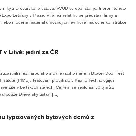
orníky z Dřevařského ústavu. VVÚD se opět stal partnerem tohoto
A Expo Letňany v Praze. V rámci veletrhu se představí firmy a
e nebo moderní materiál umožňující navrhovat náročné konstrukce
v Litvě: jediní za ČR
zúčastnili mezinárodního srovnávacího měření Blower Door Test
stitute (PIMS). Testování probíhalo v Kauno Technologijos
iverzitě v Baltských státech. Celkem se sešlo asi 30 týmů z
val pouze Dřevařský ústav, […]
vbu typizovaných bytových domů z