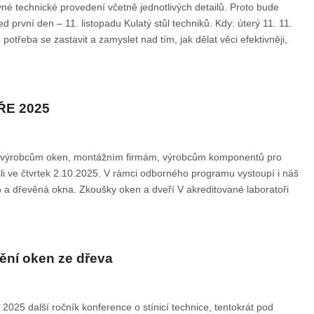
vné technické provedení včetně jednotlivých detailů. Proto bude
vní den – 11. listopadu Kulatý stůl techniků. Kdy: úterý 11. 11.
třeba se zastavit a zamyslet nad tím, jak dělat věci efektivněji,
ŘE 2025
ě výrobcům oken, montážním firmám, výrobcům komponentů pro
li ve čtvrtek 2.10.2025. V rámci odborného programu vystoupí i náš
a dřevěná okna. Zkoušky oken a dveří V akreditované laboratoři
ění oken ze dřeva
 2025 další ročník konference o stínicí technice, tentokrát pod