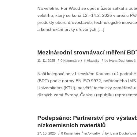
Na veletrhu For Wood se opět můžete setkat s odb
veletrhu, který se koná 12.–14.2. 2026 v areálu PV
produkty oboru dřevostaveb, technologické inovac
a konstrukční prvky dřevěných […]
Mezinárodní srovnávací měření BDT 
/
/
/
11. 11. 2025
0 Komentáře
in
Aktuality
by
Ivana Duchoňová
Naši kolegové se v Litevském Kaunasu už podruhé 
(BDT) podle normy EN ISO 9972, pořádaného IMS In
Universitetas (KTU), největší technicky zaměřené un
různých zemí Evropy. Českou republiku reprezento
Podepsáno: Partnerství pro výsta
nízkoemisních materiálů
/
/
/
27. 10. 2025
0 Komentáře
in
Aktuality
by
Ivana Duchoňová