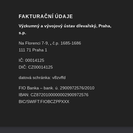
FAKTURAČNÍ ÚDAJE
Výzkumný a vývojový ústav dřevařský, Praha,
s.p.
Na Florenci 7-9,
,
č.p. 1685-1686
111 71 Praha 1
IČ: 00014125
DIČ: CZ00014125
datová schránka: v8zvffd
FIO Banka – bank. ú. 2900972576/2010
IBAN: CZ8720100000002900972576
BIC/SWIFT:FIOBCZPPXXX