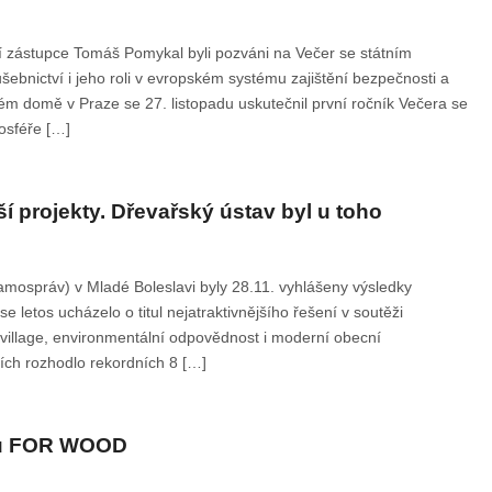
jí zástupce Tomáš Pomykal byli pozváni na Večer se státním
šebnictví i jeho roli v evropském systému zajištění bezpečnosti a
kém domě v Praze se 27. listopadu uskutečnil první ročník Večera se
osféře […]
í projekty. Dřevařský ústav byl u toho
amospráv) v Mladé Boleslavi byly 28.11. vyhlášeny výsledky
letos ucházelo o titul nejatraktivnějšího řešení v soutěži
village, environmentální odpovědnost i moderní obecní
ězích rozhodlo rekordních 8 […]
rhu FOR WOOD