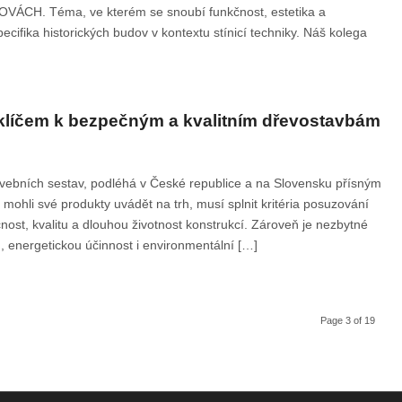
ÁCH. Téma, ve kterém se snoubí funkčnost, estetika a
ifika historických budov v kontextu stínicí techniky. Náš kolega
u klíčem k bezpečným a kvalitním dřevostavbám
vebních sestav, podléhá v České republice a na Slovensku přísným
ohli své produkty uvádět na trh, musí splnit kritéria posuzování
čnost, kvalitu a dlouhou životnost konstrukcí. Zároveň je nezbytné
, energetickou účinnost i environmentální […]
Page 3 of 19