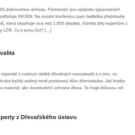
025 dobrovolnou dohodu: Partnerství pro výstavbu typizovaných
střešuje INCIEN. Na úvodní konferenci paní ředitelka představila
álů, která obsahuje více než 1 000 skladeb. Vznikla díky expertům z
y LČR. Co k tomu říct? […]
valita
i reportáž o rostoucí oblibě dřevěných novostaveb a o tom, co
s zhruba každý sedmý nově postavený dům dřevostavba. Její kvalitu
 materiál, ale i konstrukční ochrana dřeva. Ta hraje klíčovou roli
xperty z Dřevařského ústavu