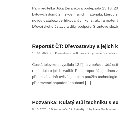
Paní ředitelka Jitka Beránková podepsala 23.10. 2
bytových domů z nízkoemisních materiálů, kterou za
novou databázi certifikovaných konstrukcí a materi
Dřevařského ústavu a díky podpoře Grantové služb
Reportáž ČT: Dřevostavby a jejich k
/
/
/
13. 10. 2025
0 Komentáře
in
Aktuality
by
Ivana Duchoňová
Česká televize odvysílala 12.října v pořadu Událost
rozhoduje o jejich kvalitě. Podle reportáže je dne
přitom zásadně ovlivňuje nejen použitá technologie a
při prevenci napadení houbami […]
Pozvánka: Kulatý stůl techniků s e
/
/
/
9. 10. 2025
0 Komentáře
in
Aktuality
by
Ivana Duchoňová