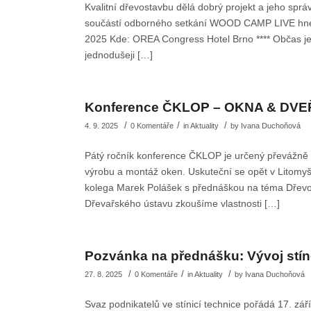
Kvalitní dřevostavbu dělá dobrý projekt a jeho sprá
součástí odborného setkání WOOD CAMP LIVE hned pr
2025 Kde: OREA Congress Hotel Brno **** Občas je po
jednodušeji […]
Konference ČKLOP – OKNA & DVE
/
/
/
4. 9. 2025
0 Komentáře
in
Aktuality
by
Ivana Duchoňová
Pátý ročník konference ČKLOP je určený převážn
výrobu a montáž oken. Uskuteční se opět v Litomyš
kolega Marek Polášek s přednáškou na téma Dřevo 
Dřevařského ústavu zkoušíme vlastnosti […]
Pozvánka na přednášku: Vývoj stín
/
/
/
27. 8. 2025
0 Komentáře
in
Aktuality
by
Ivana Duchoňová
Svaz podnikatelů ve stínicí technice pořádá 17. září