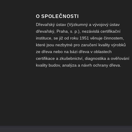
O SPOLEČNOSTI
Dřevařský ústav (Výzkumný a vývojový ústav
dřevařský, Praha, s. p.), nezávislá certifikační
instituce, se již od roku 1951 věnuje činnostem,
které jsou nezbytné pro zaručení kvality výrobků
ze dřeva nebo na bázi dřeva v oblastech
certifikace a zkušebnictví, diagnostika a ověřování
kvality budov, analýza a návrh ochrany dřeva.