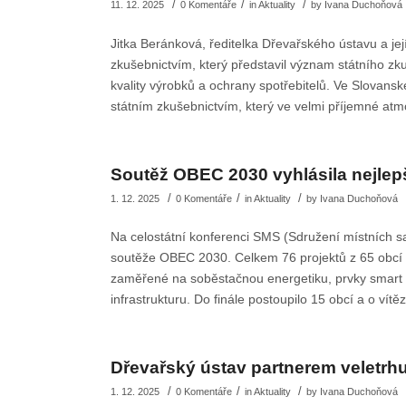
/
/
/
11. 12. 2025
0 Komentáře
in
Aktuality
by
Ivana Duchoňová
Jitka Beránková, ředitelka Dřevařského ústavu a je
zkušebnictvím, který představil význam státního zku
kvality výrobků a ochrany spotřebitelů. Ve Slovans
státním zkušebnictvím, který ve velmi příjemné atm
Soutěž OBEC 2030 vyhlásila nejlepš
/
/
/
1. 12. 2025
0 Komentáře
in
Aktuality
by
Ivana Duchoňová
Na celostátní konferenci SMS (Sdružení místních s
soutěže OBEC 2030. Celkem 76 projektů z 65 obcí se 
zaměřené na soběstačnou energetiku, prvky smart 
infrastrukturu. Do finále postoupilo 15 obcí a o vít
Dřevařský ústav partnerem velet
/
/
/
1. 12. 2025
0 Komentáře
in
Aktuality
by
Ivana Duchoňová