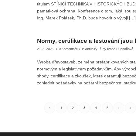
titulem STÍNICÍ TECHNIKA V HISTORICKÝCH BUDOV
památková ochrana. Konference o tom, jaká jsou spec
Ing. Marek Polášek, Ph.D. bude hovořit o vývoji […]
Normy, certifikace a testování jso
/
/
/
21. 8. 2025
0 Komentáře
in
Aktuality
by
Ivana Duchoňová
Výroba dřevostaveb, zejména prefabrikovaných sta
normovým a legislativním požadavkům. Aby výrobci m
shody, certifikace a zkoušek, které garantují bezpe
zohlednit požadavky na požární bezpečnost, statiku
‹
1
2
3
4
5
›
»