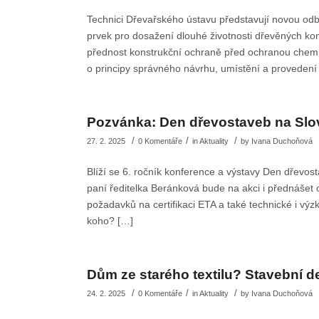
Technici Dřevařského ústavu představují novou od
prvek pro dosažení dlouhé životnosti dřevěných kon
přednost konstrukční ochraně před ochranou chemick
o principy správného návrhu, umístění a provedení
Pozvánka: Den dřevostaveb na Sl
/
/
/
27. 2. 2025
0 Komentáře
in
Aktuality
by
Ivana Duchoňová
Blíží se 6. ročník konference a výstavy Den dřevos
paní ředitelka Beránková bude na akci i přednášet o
požadavků na certifikaci ETA a také technické i v
koho? […]
Dům ze starého textilu? Stavební d
/
/
/
24. 2. 2025
0 Komentáře
in
Aktuality
by
Ivana Duchoňová