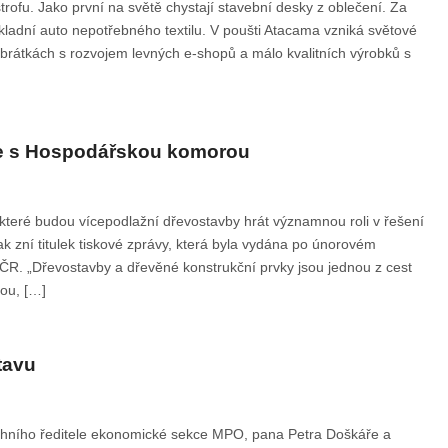
trofu. Jako první na světě chystají stavební desky z oblečení. Za
ákladní auto nepotřebného textilu. V poušti Atacama vzniká světové
obrátkách s rozvojem levných e-shopů a málo kvalitních výrobků s
gie s Hospodářskou komorou
e které budou vícepodlažní dřevostavby hrát významnou roli v řešení
 Tak zní titulek tiskové zprávy, která byla vydána po únorovém
R. „Dřevostavby a dřevěné konstrukční prvky jsou jednou z cest
tou, […]
tavu
rchního ředitele ekonomické sekce MPO, pana Petra Doškáře a