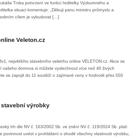
Lukáše Trska potvrzení ve funkci ředitelky Výzkumného a
ditelka situaci komentuje: „Děkuji panu ministru průmyslu a
sobním cílem je vybudovat […]
nline Veleton.cz
3v1, největšího stavebního veletrhu online VELETON.cz. Akce se
lí vašeho domova si můžete vyslechnout více než 40 živých
te se zapojit do 11 soutěží o zajímavé ceny v hodnotě přes 550
o stavební výrobky
ský trh dle NV č. 163/2002 Sb. ve znění NV č. 119/2024 Sb. platí
 povinnost uvést v prohlášení o shodě všechny vlastnosti výrobku,