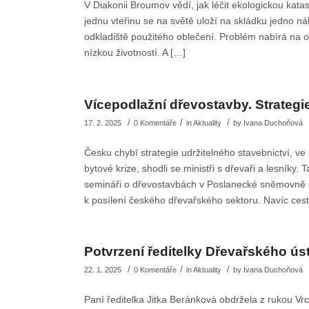
V Diakonii Broumov vědí, jak léčit ekologickou katas
jednu vteřinu se na světě uloží na skládku jedno n
odkladiště použitého oblečení. Problém nabírá na 
nízkou životností. A […]
Vícepodlažní dřevostavby. Strate
/
/
/
17. 2. 2025
0 Komentáře
in
Aktuality
by
Ivana Duchoňová
Česku chybí strategie udržitelného stavebnictví, v
bytové krize, shodli se ministři s dřevaři a lesníky.
semináři o dřevostavbách v Poslanecké sněmovně Č
k posílení českého dřevařského sektoru. Navíc ces
Potvrzení ředitelky Dřevařského ús
/
/
/
22. 1. 2025
0 Komentáře
in
Aktuality
by
Ivana Duchoňová
Paní ředitelka Jitka Beránková obdržela z rukou V