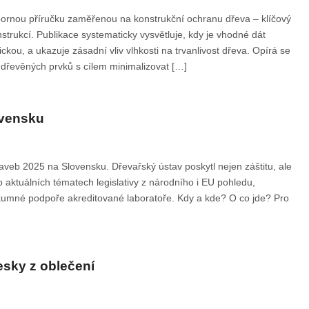
bornou příručku zaměřenou na konstrukční ochranu dřeva – klíčový
strukcí. Publikace systematicky vysvětluje, kdy je vhodné dát
ou, a ukazuje zásadní vliv vlhkosti na trvanlivost dřeva. Opírá se
 dřevěných prvků s cílem minimalizovat […]
ovensku
taveb 2025 na Slovensku. Dřevařský ústav poskytl nejen záštitu, ale
 aktuálních tématech legislativy z národního i EU pohledu,
ýzkumné podpoře akreditované laboratoře. Kdy a kde? O co jde? Pro
esky z oblečení