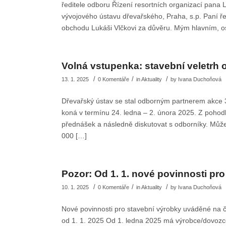
ředitele odboru Řízení resortních organizací pana 
vývojového ústavu dřevařského, Praha, s.p. Paní ře
obchodu Lukáši Vlčkovi za důvěru. Mým hlavním, o
Volná vstupenka: stavební veletrh o
/
/
/
13. 1. 2025
0 Komentáře
in
Aktuality
by
Ivana Duchoňová
Dřevařský ústav se stal odborným partnerem akce 
koná v termínu 24. ledna – 2. února 2025. Z pohod
přednášek a následně diskutovat s odborníky. Může
000 […]
Pozor: Od 1. 1. nové povinnosti pr
/
/
/
10. 1. 2025
0 Komentáře
in
Aktuality
by
Ivana Duchoňová
Nové povinnosti pro stavební výrobky uváděné na če
od 1. 1. 2025 Od 1. ledna 2025 má výrobce/dovozce