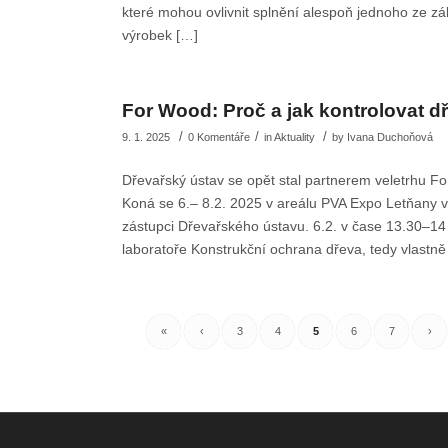
které mohou ovlivnit splnění alespoň jednoho ze zá
výrobek […]
For Wood: Proč a jak kontrolovat 
/
/
/
9. 1. 2025
0 Komentáře
in
Aktuality
by
Ivana Duchoňová
Dřevařský ústav se opět stal partnerem veletrhu F
Koná se 6.– 8.2. 2025 v areálu PVA Expo Letňany
zástupci Dřevařského ústavu. 6.2. v čase 13.30–14
laboratoře Konstrukční ochrana dřeva, tedy vlastně 
«
‹
3
4
5
6
7
›