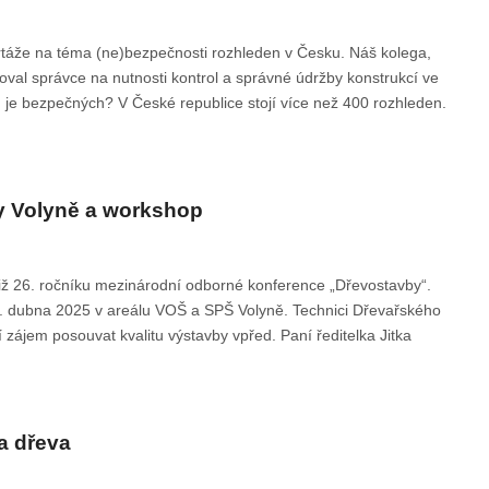
táže na téma (ne)bezpečnosti rozhleden v Česku. Náš kolega,
val správce na nutnosti kontrol a správné údržby konstrukcí ve
h je bezpečných? V České republice stojí více než 400 rozhleden.
y Volyně a workshop
již 26. ročníku mezinárodní odborné konference „Dřevostavby“.
6. dubna 2025 v areálu VOŠ a SPŠ Volyně. Technici Dřevařského
zájem posouvat kvalitu výstavby vpřed. Paní ředitelka Jitka
a dřeva