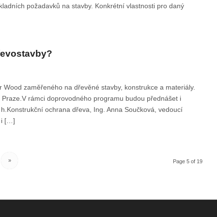
kladních požadavků na stavby. Konkrétní vlastnosti pro daný
dřevostavby?
or Wood zaměřeného na dřevěné stavby, konstrukce a materiály.
 v Praze.V rámci doprovodného programu budou přednášet i
 h.Konstrukční ochrana dřeva, Ing. Anna Součková, vedoucí
i […]
»
Page 5 of 19