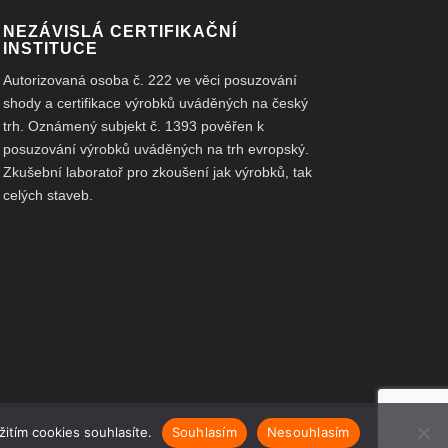
NEZÁVISLÁ CERTIFIKAČNÍ
INSTITUCE
Autorizovaná osoba č. 222 ve věci posuzování
shody a certifikace výrobků uváděných na český
trh. Oznámený subjekt č. 1393 pověřen k
posuzování výrobků uváděných na trh evropský.
Zkušební laboratoř pro zkoušení jak výrobků, tak
celých staveb.
itím cookies souhlasíte.
Souhlasím
Nesouhlasím