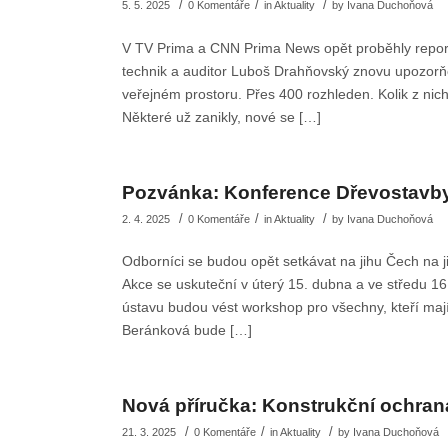
/
/
/
5. 5. 2025
0 Komentáře
in
Aktuality
by
Ivana Duchoňová
V TV Prima a CNN Prima News opět proběhly repor
technik a auditor Luboš Drahňovský znovu upozorňo
veřejném prostoru. Přes 400 rozhleden. Kolik z nic
Některé už zanikly, nové se […]
Pozvánka: Konference Dřevostavb
/
/
/
2. 4. 2025
0 Komentáře
in
Aktuality
by
Ivana Duchoňová
Odborníci se budou opět setkávat na jihu Čech na 
Akce se uskuteční v úterý 15. dubna a ve středu 1
ústavu budou vést workshop pro všechny, kteří mají 
Beránková bude […]
Nová příručka: Konstrukční ochran
/
/
/
21. 3. 2025
0 Komentáře
in
Aktuality
by
Ivana Duchoňová