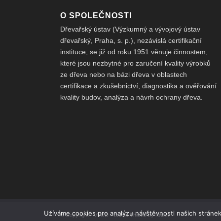
O SPOLEČNOSTI
Dřevařský ústav (Výzkumný a vývojový ústav
dřevařský, Praha, s. p.), nezávislá certifikační
instituce, se již od roku 1951 věnuje činnostem,
které jsou nezbytné pro zaručení kvality výrobků
ze dřeva nebo na bázi dřeva v oblastech
certifikace a zkušebnictví, diagnostika a ověřování
kvality budov, analýza a návrh ochrany dřeva.
Užíváme cookies pro analýzu návštěvnosti našich stránek
© Copyright -
VVÚD
-
Enfold Theme by Kriesi