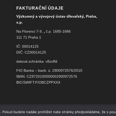
FAKTURAČNÍ ÚDAJE
Výzkumný a vývojový ústav dřevařský, Praha,
s.p.
Na Florenci 7-9,
,
č.p. 1685-1686
111 71 Praha 1
IČ: 00014125
DIČ: CZ00014125
datová schránka: v8zvffd
FIO Banka – bank. ú. 2900972576/2010
IBAN: CZ8720100000002900972576
BIC/SWIFT:FIOBCZPPXXX
. Pokud budete nadále prohlížet naše stránky předpokládáme, že s použ