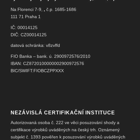
Na Florenci 7-9,
,
č.p. 1685-1686
111 71 Praha 1
IČ: 00014125
DIČ: CZ00014125
datová schránka: v8zvffd
FIO Banka – bank. ú. 2900972576/2010
IBAN: CZ8720100000002900972576
BIC/SWIFT:FIOBCZPPXXX
NEZÁVISLÁ CERTIFIKAČNÍ INSTITUCE
Autorizovaná osoba č. 222 ve věci posuzování shody a
certifikace výrobků uváděných na český trh. Oznámený
subjekt č. 1393 pověřen k posuzování výrobků uváděných