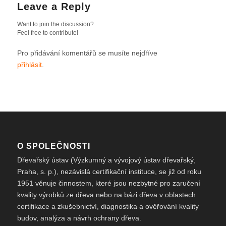
Leave a Reply
Want to join the discussion?
Feel free to contribute!
Pro přidávání komentářů se musíte nejdříve
přihlásit
.
O SPOLEČNOSTI
Dřevařský ústav (Výzkumný a vývojový ústav dřevařský,
Praha, s. p.), nezávislá certifikační instituce, se již od roku
1951 věnuje činnostem, které jsou nezbytné pro zaručení
kvality výrobků ze dřeva nebo na bázi dřeva v oblastech
certifikace a zkušebnictví, diagnostika a ověřování kvality
budov, analýza a návrh ochrany dřeva.