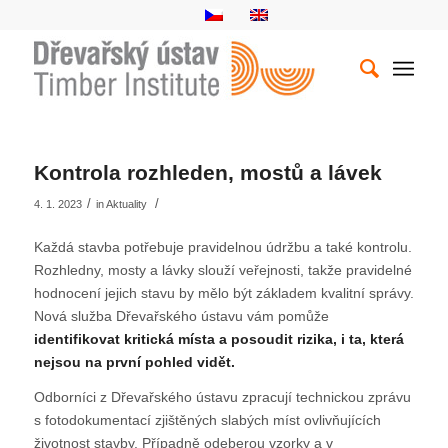
Kontrola rozhleden, mostů a lávek
/
/
4. 1. 2023
in
Aktuality
Každá stavba potřebuje pravidelnou údržbu a také kontrolu.
Rozhledny, mosty a lávky slouží veřejnosti, takže pravidelné
hodnocení jejich stavu by mělo být základem kvalitní správy.
Nová služba Dřevařského ústavu vám pomůže
identifikovat kritická místa a posoudit rizika, i ta, která
nejsou na první pohled vidět.
Odborníci z Dřevařského ústavu zpracují technickou zprávu
s fotodokumentací zjištěných slabých míst ovlivňujících
životnost stavby. Případně odeberou vzorky a v