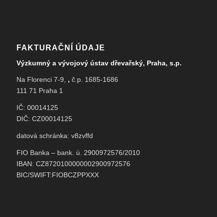
FAKTURAČNÍ ÚDAJE
Výzkumný a vývojový ústav dřevařský, Praha, s.p.
Na Florenci 7-9,
,
č.p. 1685-1686
111 71 Praha 1
IČ: 00014125
DIČ: CZ00014125
datová schránka: v8zvffd
FIO Banka – bank. ú. 2900972576/2010
IBAN: CZ8720100000002900972576
BIC/SWIFT:FIOBCZPPXXX