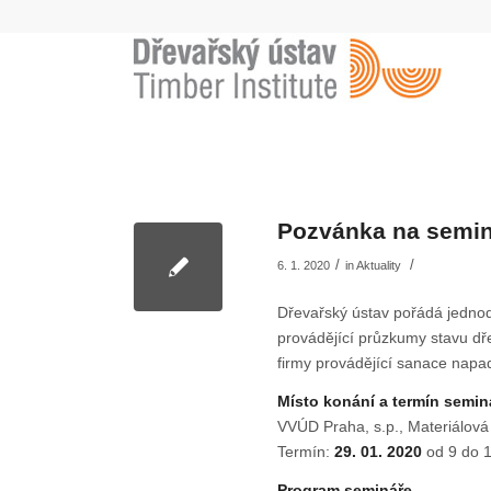
Pozvánka na semin
/
/
6. 1. 2020
in
Aktuality
Dřevařský ústav pořádá jednod
provádějící průzkumy stavu dře
firmy provádějící sanace nap
Místo konání a termín semin
VVÚD Praha, s.p., Materiálová
Termín:
29. 01. 2020
od 9 do 1
Program semináře