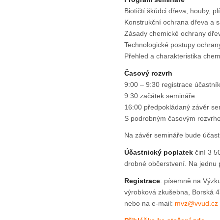
Biotičtí škůdci dřeva, houby, p
Konstrukční ochrana dřeva a 
Zásady chemické ochrany dřev
Technologické postupy ochran
Přehled a charakteristika che
Časový rozvrh
9:00 – 9:30 registrace účastní
9:30 začátek semináře
16:00 předpokládaný závěr se
S podrobným časovým rozvrhe
Na závěr semináře bude účas
Účastnický poplatek
činí 3 5
drobné občerstvení. Na jednu př
Registrace
: písemně na Výzku
výrobková zkušebna, Borská 4
nebo na e-mail:
mvz@vvud.cz