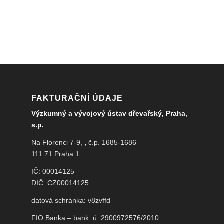
FAKTURAČNÍ ÚDAJE
Výzkumný a vývojový ústav dřevařský, Praha,
s.p.
Na Florenci 7-9,
,
č.p. 1685-1686
111 71 Praha 1
IČ: 00014125
DIČ: CZ00014125
datová schránka: v8zvffd
FIO Banka – bank. ú. 2900972576/2010