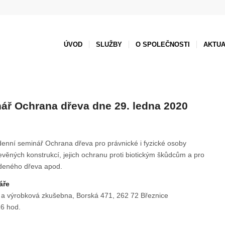
ÚVOD
SLUŽBY
O SPOLEČNOSTI
AKTUA
ář Ochrana dřeva dne 29. ledna 2020
enní seminář Ochrana dřeva pro právnické i fyzické osoby
věných konstrukcí, jejich ochranu proti biotickým škůdcům a pro
adeného dřeva apod.
áře
 a výrobková zkušebna, Borská 471, 262 72 Březnice
6 hod.