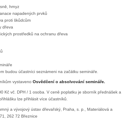
lísně, hmyz
sanace napadených prvků
a proti škůdcům
y dřeva
mických prostředků na ochranu dřeva
ků
mináře
m budou účastníci seznámeni na začátku semináře.
tníkům vystaveno
Osvědčení o absolvování semináře.
00 Kč vč. DPH / 1 osoba. V ceně poplatku je sborník přednášek a
ihlášku lze přihlásit více účastníků.
mný a vývojový ústav dřevařský, Praha, s. p., Materiálová a
71, 262 72 Březnice