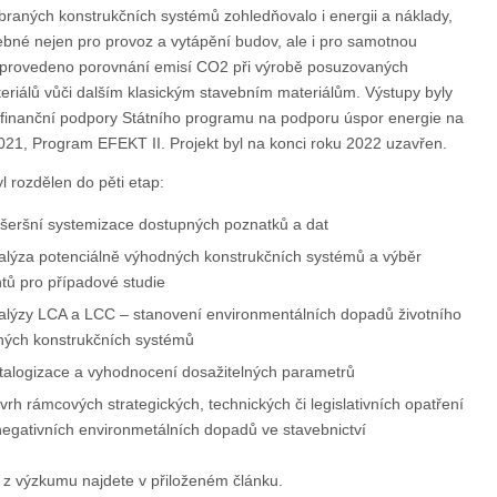
raných konstrukčních systémů zohledňovalo i energii a náklady,
řebné nejen pro provoz a vytápění budov, ale i pro samotnou
 provedeno porovnání emisí CO2 při výrobě posuzovaných
eriálů vůči dalším klasickým stavebním materiálům. Výstupy byly
finanční podpory Státního programu na podporu úspor energie na
21, Program EFEKT II. Projekt byl na konci roku 2022 uzavřen.
l rozdělen do pěti etap:
šeršní systemizace dostupných poznatků a dat
alýza potenciálně výhodných konstrukčních systémů a výběr
tů pro případové studie
alýzy LCA a LCC – stanovení environmentálních dopadů životního
ných konstrukčních systémů
talogizace a vyhodnocení dosažitelných parametrů
vrh rámcových strategických, technických či legislativních opatření
negativních environmetálních dopadů ve stavebnictví
 z výzkumu najdete v přiloženém článku.