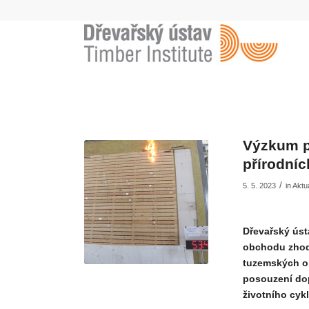
Výzkum p
přírodníc
/
5. 5. 2023
in
Aktua
Dřevařský úst
obchodu zhodn
tuzemských ob
posouzení dopa
životního cyk