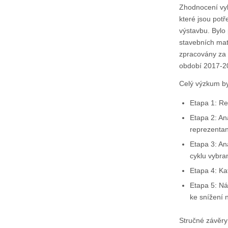
Zhodnocení vyb
které jsou pot
výstavbu. Bylo
stavebních mat
zpracovány za 
období 2017-20
Celý výzkum by
Etapa 1: Re
Etapa 2: An
reprezentan
Etapa 3: An
cyklu vybra
Etapa 4: Ka
Etapa 5: Ná
ke snížení 
Stručné závěry