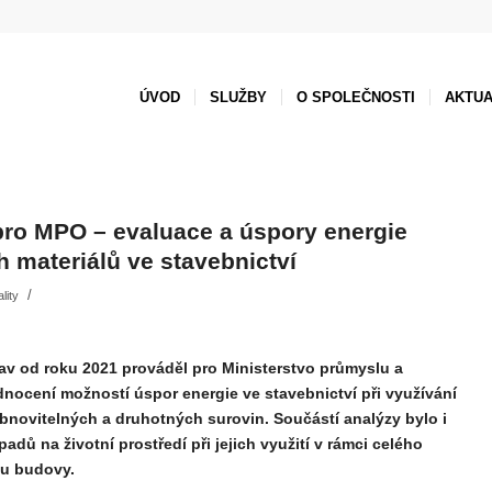
ÚVOD
SLUŽBY
O SPOLEČNOSTI
AKTUA
ro MPO – evaluace a úspory energie
h materiálů ve stavebnictví
/
lity
av od roku 2021 prováděl pro Ministerstvo průmyslu a
ocení možností úspor energie ve stavebnictví při využívání
novitelných a druhotných surovin. Součástí analýzy bylo i
dů na životní prostředí při jejich využití v rámci celého
lu budovy.