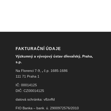
FAKTURAČNÍ ÚDAJE
Výzkumný a vývojový ústav dřevařský, Praha,
s.p.
Na Florenci 7-9,
,
č.p. 1685-1686
111 71 Praha 1
IČ: 00014125
DIČ: CZ00014125
datová schránka: v8zvffd
FIO Banka – bank. ú. 2900972576/2010