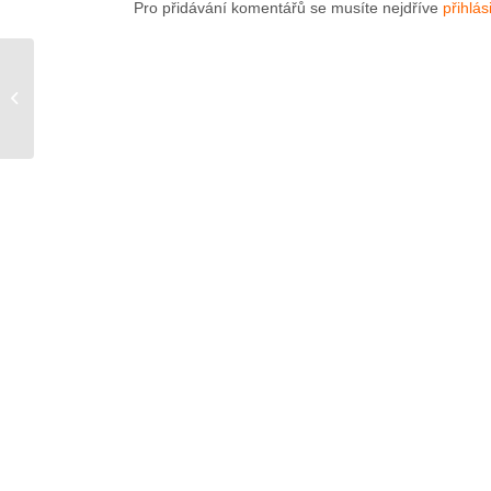
Pro přidávání komentářů se musíte nejdříve
přihlási
Salon dřevostaveb a
Ročenka architektury