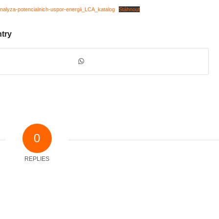
alyza-potencialnich-uspor-energii_LCA_katalog
Stáhnout
ntry
0
REPLIES