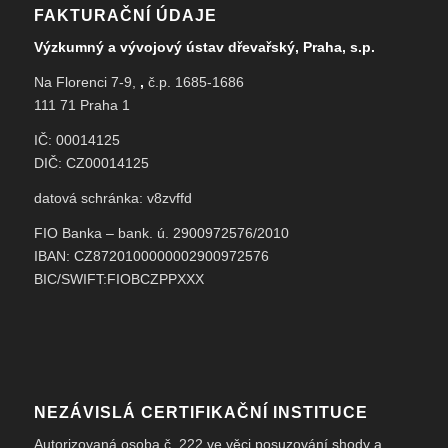
FAKTURAČNÍ ÚDAJE
Výzkumný a vývojový ústav dřevařský, Praha, s.p.
Na Florenci 7-9,
,
č.p. 1685-1686
111 71 Praha 1
IČ: 00014125
DIČ: CZ00014125
datová schránka: v8zvffd
FIO Banka – bank. ú. 2900972576/2010
IBAN: CZ8720100000002900972576
BIC/SWIFT:FIOBCZPPXXX
NEZÁVISLÁ CERTIFIKAČNÍ INSTITUCE
Autorizovaná osoba č. 222 ve věci posuzování shody a