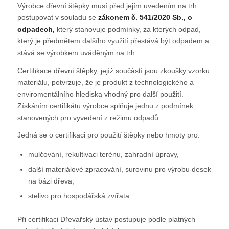
Výrobce dřevní štěpky musí před jejím uvedením na trh
postupovat v souladu se
zákonem č. 541/2020 Sb., o
odpadech,
který stanovuje podmínky, za kterých odpad,
který je předmětem dalšího využití přestává být odpadem a
stává se výrobkem uváděným na trh.
Certifikace dřevní štěpky, jejíž součástí jsou zkoušky vzorku
materiálu, potvrzuje, že je produkt z technologického a
enviromentálního hlediska vhodný pro další použití.
Získáním certifikátu výrobce splňuje jednu z podmínek
stanovených pro vyvedení z režimu odpadů.
Jedná se o certifikaci pro použití štěpky nebo hmoty pro:
mulčování, rekultivaci terénu, zahradní úpravy,
další materiálové zpracování, surovinu pro výrobu desek
na bázi dřeva,
stelivo pro hospodářská zvířata.
Při certifikaci Dřevařský ústav postupuje podle platných