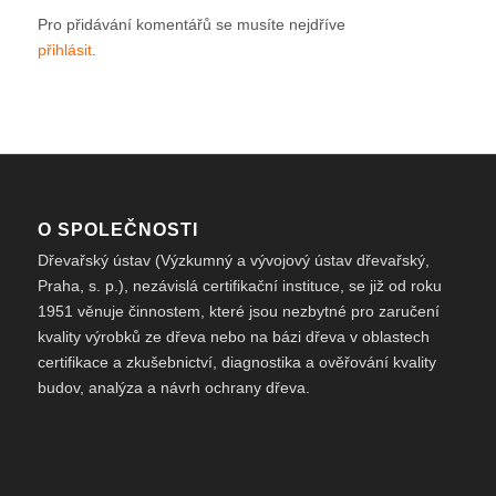
Pro přidávání komentářů se musíte nejdříve
přihlásit
.
O SPOLEČNOSTI
Dřevařský ústav (Výzkumný a vývojový ústav dřevařský,
Praha, s. p.), nezávislá certifikační instituce, se již od roku
1951 věnuje činnostem, které jsou nezbytné pro zaručení
kvality výrobků ze dřeva nebo na bázi dřeva v oblastech
certifikace a zkušebnictví, diagnostika a ověřování kvality
budov, analýza a návrh ochrany dřeva.