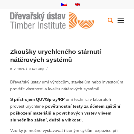
Zkoušky urychleného stárnutí
nátěrových systémů
/
/
8. 2. 2024
in
Aktuality
Dřevařský ústav umí výrobcům, stavitelům nebo investorům
prověřit vlastnosti a kvalitu nátěrových systémů.
S přístrojem QUV/Spray/RP
umí technici v laboratoři
provést urychlené
povětrnostní testy za účelem zjištění
poškození materiálů a povrchových vrstev vlivem
slunečního záření, deště a vlhkosti.
Vzorky je možno vystavovat řízeným cyklům expozice při