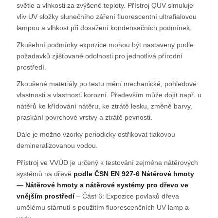
světle a vlhkosti za zvýšené teploty. Přístroj QUV simuluje
vliv UV složky slunečního záření fluorescentní ultrafialovou
lampou a vlhkost při dosažení kondensačních podmínek.
Zkušební podmínky expozice mohou být nastaveny podle
požadavků zjišťované odolnosti pro jednotlivá přírodní
prostředí.
Zkoušené materiály po testu mění mechanické, pohledové
vlastnosti a vlastnosti korozní. Především může dojít např. u
nátěrů ke křídování nátěru, ke ztrátě lesku, změně barvy,
praskání povrchové vrstvy a ztrátě pevnosti.
Dále je možno vzorky periodicky ostřikovat tlakovou
demineralizovanou vodou.
Přístroj ve VVÚD je určený k testování zejména nátěrových
systémů na dřevě
podle ČSN EN 927-6 Nátěrové hmoty
— Nátěrové hmoty a nátěrové systémy pro dřevo ve
vnějším prostředí
– Část 6: Expozice povlaků dřeva
umělému stárnutí s použitím fluorescenčních UV lamp a