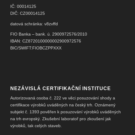
IČ: 00014125
DIČ: CZ00014125
datová schránka: v8zvffd
FIO Banka – bank. ú. 2900972576/2010
IBAN: CZ8720100000002900972576
BIC/SWIFT:FIOBCZPPXXX
NEZÁVISLÁ CERTIFIKAČNÍ INSTITUCE
Autorizovaná osoba č. 222 ve věci posuzování shody a
certifikace výrobků uváděných na český trh. Oznámený
subjekt č. 1393 pověřen k posuzování výrobků uváděných
na trh evropský. Zkušební laboratoř pro zkoušení jak
výrobků, tak celých staveb.