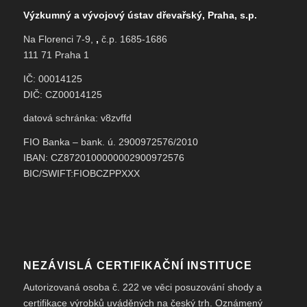
Výzkumný a vývojový ústav dřevařský, Praha, s.p.
Na Florenci 7-9,
,
č.p. 1685-1686
111 71 Praha 1
IČ: 00014125
DIČ: CZ00014125
datová schránka: v8zvffd
FIO Banka – bank. ú. 2900972576/2010
IBAN: CZ8720100000002900972576
BIC/SWIFT:FIOBCZPPXXX
NEZÁVISLÁ CERTIFIKAČNÍ INSTITUCE
Autorizovaná osoba č. 222 ve věci posuzování shody a
certifikace výrobků uváděných na český trh. Oznámený