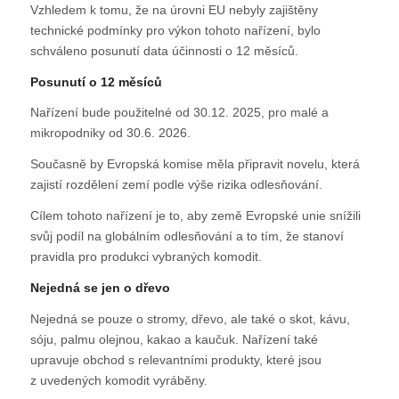
Vzhledem k tomu, že na úrovni EU nebyly zajištěny
technické podmínky pro výkon tohoto nařízení, bylo
schváleno posunutí data účinnosti o 12 měsíců.
Posunutí o 12 měsíců
Nařízení bude použitelné od 30.12. 2025, pro malé a
mikropodniky od 30.6. 2026.
Současně by Evropská komise měla připravit novelu, která
zajistí rozdělení zemí podle výše rizika odlesňování.
Cílem tohoto nařízení je to, aby země Evropské unie snížili
svůj podíl na globálním odlesňování a to tím, že stanoví
pravidla pro produkci vybraných komodit.
Nejedná se jen o dřevo
Nejedná se pouze o stromy, dřevo, ale také o skot, kávu,
sóju, palmu olejnou, kakao a kaučuk. Nařízení také
upravuje obchod s relevantními produkty, které jsou
z uvedených komodit vyráběny.