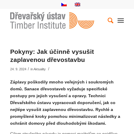
napsal:
Pokyny: Jak účinně vysušit
zaplavenou dřevostavbu
/
/
24. 9. 2024
in
Aktuality
Záplavy poškodily mnoho veřejných i soukromých
domů. Sanace dřevostaveb vyžaduje specifické
postupy pro jejich vysušení a opravy. Technici
Dřevařského ústavu vypracovali doporučení, jak co
nejlépe vysušit zaplavenou dřevostavbu. Rychlé a
promyšlené kroky pomohou minimalizovat následky a
ochránit domovy před dlouhodobými škodami.
Cílem stručného návodu je pomoci majitelům co nejdříve