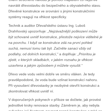
navrátit dřevostavbu do bezpečného a obyvatelného stavu.
Dřevěné konstrukce ve srovnání s jinými konstrukčními
systémy reagují na vlhkost specificky.
Technik a auditor Dřevařského ústavu Ing. Luboš
Drahňovský upozorňuje:
„Nejzávažnější poškození může
být schované uvnitř konstrukce, přestože nejvíce viditelné je
na povrchu. I když se konstrukce zdá na první pohled
suchá, nemusí tomu tak být. Začněte sanaci vždy od
podlahy, od dolních konstrukcí,“
a doplňuje:
„Prioritou je
zjistit, v kterých skladbách, v jakém rozsahu je vlhkost
uzavřena a jakým způsobem ji můžete vysušit.“
Dřevo vede vodu velmi dobře ve směru vláken. Je tedy
pravděpodobné, že voda bude vzlínat konstrukcí nahoru.
Při vysoušení dřevostavby je nezbytné otevřít konstrukci a
zkontrolovat vlhkost uvnitř ní.
V doporučených pokynech v příloze se dočtete, jak provést
jednotlivé kroky renovace stavby. Záměrem je, aby nebyla