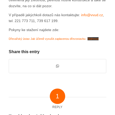
ovlivněna její životnost, pevnost nosné konstrukce a také se
dozvíte, na co si dát pozor.
V případě jakýchkoli dotazů nás kontaktujte:
info@vvud.cz
,
tel. 221 773 711, 739 617 199.
Pokyny ke stažení najdete zde:
Dřevařský ústav Jak účinně vysušit zaplavenou dřevostavbu
Stáhnout
Share this entry
1
REPLY