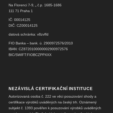
Na Florenci 7-9,
,
č.p. 1685-1686
111 71 Praha 1
IČ: 00014125
DIČ: CZ00014125
datová schránka: v8zvffd
FIO Banka – bank. ú. 2900972576/2010
IBAN: CZ8720100000002900972576
BIC/SWIFT:FIOBCZPPXXX
NEZÁVISLÁ CERTIFIKAČNÍ INSTITUCE
Autorizovaná osoba č. 222 ve věci posuzování shody a
certifikace výrobků uváděných na český trh. Oznámený
subjekt č. 1393 pověřen k posuzování výrobků uváděných