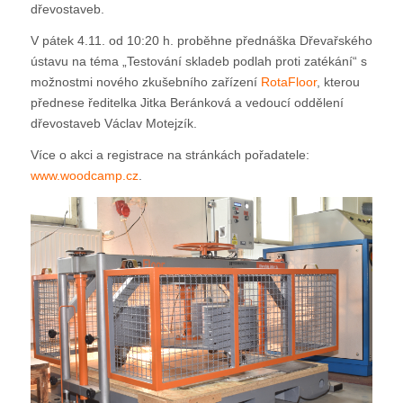
dřevostaveb.
V pátek 4.11. od 10:20 h. proběhne přednáška Dřevařského
ústavu na téma „Testování skladeb podlah proti zatékání“ s
možnostmi nového zkušebního zařízení
RotaFloor
, kterou
přednese ředitelka Jitka Beránková a vedoucí oddělení
dřevostaveb Václav Motejzík.
Více o akci a registrace na stránkách pořadatele:
www.woodcamp.cz
.