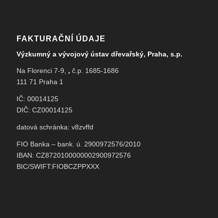
FAKTURAČNÍ ÚDAJE
Výzkumný a vývojový ústav dřevařský, Praha, s.p.
Na Florenci 7-9,
,
č.p. 1685-1686
111 71 Praha 1
IČ: 00014125
DIČ: CZ00014125
datová schránka: v8zvffd
FIO Banka – bank. ú. 2900972576/2010
IBAN: CZ8720100000002900972576
BIC/SWIFT:FIOBCZPPXXX