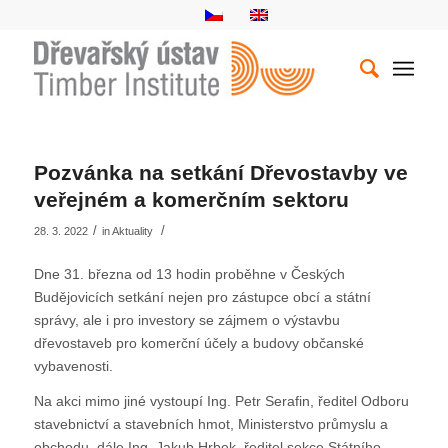
Pozvánka na setkání Dřevostavby ve
veřejném a komerčním sektoru
/
/
28. 3. 2022
in
Aktuality
Dne 31. března od 13 hodin proběhne v Českých
Budějovicích setkání nejen pro zástupce obcí a státní
správy, ale i pro investory se zájmem o výstavbu
dřevostaveb pro komerční účely a budovy občanské
vybavenosti.
Na akci mimo jiné vystoupí Ing. Petr Serafin, ředitel Odboru
stavebnictví a stavebních hmot, Ministerstvo průmyslu a
obchodu, dále Ing. Jakub Hrbek, ředitel sekce Státního