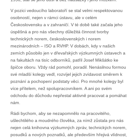
V pozici vedoucího laboratoří se stal velmi respektovanou
osobností, nejen v rámci ústavu, ale v celém
Československu a v zahraničí. V té době také začala jeho
úspěšná a pro nás všechny důležitá činnost tvorby
technických norem, československých i norem
mezinárodních – ISO a RVHP. V dobách, kdy v našich
zemích působilo jen v dřevařských výzkumných ústavech a
na fakultách na tisíc odborníků, patřil Josef Mikšátko ke
špičce oboru. Vždy rád pomohl, poradil. Nenásilnou formou
své mladší kolegy vedl, rozvíjel jejich zvídavost směrem k
poznání a pochopení podstaty věci. Pro mnohé kolegy byl
více přítelem, než spolupracovníkem. A ani po svém
odchodu do důchodu nepřestal aktivně pracovat a pomáhat
nám.
Rádi bychom, aby se nezapomnělo na pracovitého,
ušlechtilého a moudrého člověka, za nímž zůstala pro nás
nejen celá knihovna výzkumných zpráv, technických norem,
posudků a nových poznatků, ale především hřejivá vlídnost,