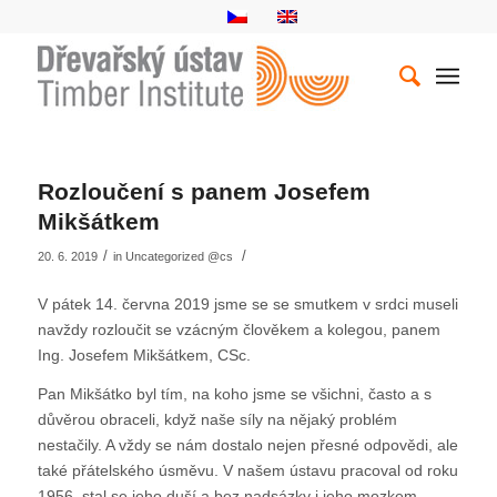
Rozloučení s panem Josefem
Mikšátkem
/
/
20. 6. 2019
in
Uncategorized @cs
V pátek 14. června 2019 jsme se se smutkem v srdci museli
navždy rozloučit se vzácným člověkem a kolegou, panem
Ing. Josefem Mikšátkem, CSc.
Pan Mikšátko byl tím, na koho jsme se všichni, často a s
důvěrou obraceli, když naše síly na nějaký problém
nestačily. A vždy se nám dostalo nejen přesné odpovědi, ale
také přátelského úsměvu. V našem ústavu pracoval od roku
1956, stal se jeho duší a bez nadsázky i jeho mozkem.