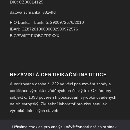
DIČ: CZ00014125
datová schránka: v8zvffd
FIO Banka – bank. ú. 2900972576/2010
IBAN: CZ8720100000002900972576
BIC/SWIFT:FIOBCZPPXXX
NEZÁVISLÁ CERTIFIKAČNÍ INSTITUCE
Autorizovaná osoba č. 222 ve věci posuzování shody a
certifikace výrobků uváděných na český trh. Oznámený
subjekt č. 1393 pověřen k posuzování výrobků uváděných
na trh evropský. Zkušební laboratoř pro zkoušení jak
výrobků, tak celých staveb.
Užíváme cookies pro analýzu návštěvnosti našich stránek.