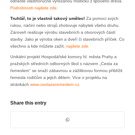
odneste vlastnoručně vyřezanou mističku z lipového dřeva.
Podrobnosti najdete zde.
Truhlář, to je vlastně takový umělec!
Za pomoci svých
rukou, náčiní nebo strojů zhotovuje nábytek všeho druhu.
Zároveň realizuje výrobu stavebních a otvorových částí
stavby. Jako je výroba oken a dveří či stavebních příček. Co
všechno a kde můžete zažít,
najdete zde.
Unikátní projekt Hospodářské komory hl. města Prahy a
pražských středních odborných škol s názvem „Cesta za
řemeslem“ se snaží zábavnou a zážitkovou formou přiblížit
řemesla rodičům a jejich dětem. Více o projektu na
stránkách
www.cestazaremeslem.cz
.
Share this entry