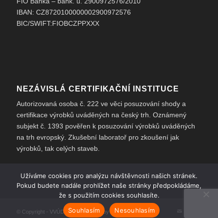
FIO Banka – bank. ú. 2900972576/2010
IBAN: CZ8720100000002900972576
BIC/SWIFT:FIOBCZPPXXX
NEZÁVISLÁ CERTIFIKAČNÍ INSTITUCE
Autorizovaná osoba č. 222 ve věci posuzování shody a
certifikace výrobků uváděných na český trh. Oznámený
subjekt č. 1393 pověřen k posuzování výrobků uváděných
na trh evropský. Zkušební laboratoř pro zkoušení jak
výrobků, tak celých staveb.
Užíváme cookies pro analýzu návštěvnosti našich stránek.
Pokud budete nadále prohlížet naše stránky předpokládáme,
že s použitím cookies souhlasíte.
Souhlasím
Nesouhlasím
© Copyright -
VVÚD
-
Enfold Theme by Kriesi