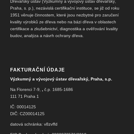
Dřevařský ústav (Výzkumný a vývojový ústav dřevařský,
Praha, s. p.), nezávislá certifikační instituce, se již od roku
1951 věnuje činnostem, které jsou nezbytné pro zaručení
kvality výrobků ze dřeva nebo na bázi dřeva v oblastech
certifikace a zkušebnictví, diagnostika a ověřování kvality
budov, analýza a návrh ochrany dřeva.
FAKTURAČNÍ ÚDAJE
Výzkumný a vývojový ústav dřevařský, Praha, s.p.
Na Florenci 7-9,
,
č.p. 1685-1686
111 71 Praha 1
IČ: 00014125
DIČ: CZ00014125
datová schránka: v8zvffd