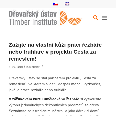
Zažijte na vlastní kůži práci řezbáře
nebo truhláře v projektu Cesta za
řemeslem!
/
/
3. 10. 2019
in
Aktuality
Dřevařský ústav se stal partnerem projektu „Cesta za
řemeslem“, ve kterém si děti i dospělí mohou vyzkoušet,
jaká je práce řezbáře nebo truhláře.
V zážitkovém kurzu uměleckého řezbáře
si vyzkoušíte
výrobu jednoduchých dekorativních předmětů ze dřeva.
Seznámíte se s tradičními nástroji a jako dárek si domů