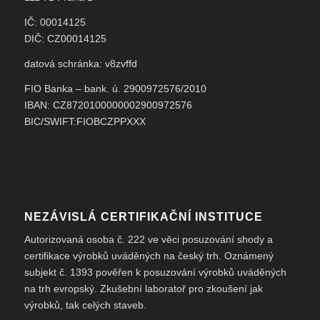
IČ: 00014125
DIČ: CZ00014125
datová schránka: v8zvffd
FIO Banka – bank. ú. 2900972576/2010
IBAN: CZ8720100000002900972576
BIC/SWIFT:FIOBCZPPXXX
NEZÁVISLÁ CERTIFIKAČNÍ INSTITUCE
Autorizovaná osoba č. 222 ve věci posuzování shody a
certifikace výrobků uváděných na český trh. Oznámený
subjekt č. 1393 pověřen k posuzování výrobků uváděných
na trh evropský. Zkušební laboratoř pro zkoušení jak
výrobků, tak celých staveb.