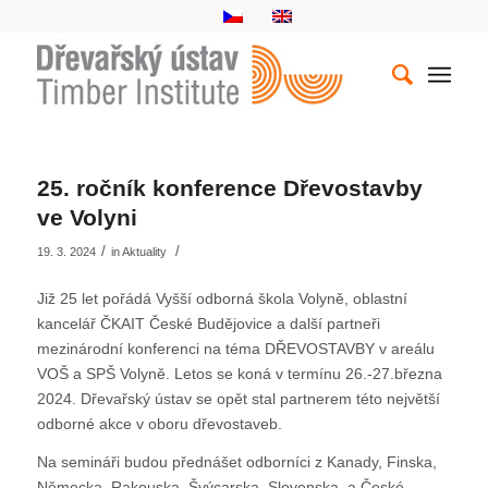
25. ročník konference Dřevostavby
ve Volyni
/
/
19. 3. 2024
in
Aktuality
Již 25 let pořádá Vyšší odborná škola Volyně, oblastní
kancelář ČKAIT České Budějovice a další partneři
mezinárodní konferenci na téma DŘEVOSTAVBY v areálu
VOŠ a SPŠ Volyně. Letos se koná v termínu 26.-27.března
2024. Dřevařský ústav se opět stal partnerem této největší
odborné akce v oboru dřevostaveb.
Na semináři budou přednášet odborníci z Kanady, Finska,
Německa, Rakouska, Švýcarska, Slovenska, a České