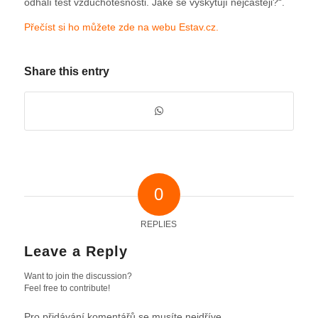
odhalí test vzduchotěsnosti. Jaké se vyskytují nejčastěji?“.
Přečíst si ho můžete zde na webu Estav.cz.
Share this entry
0
REPLIES
Leave a Reply
Want to join the discussion?
Feel free to contribute!
Pro přidávání komentářů se musíte nejdříve