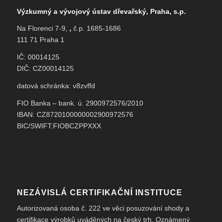
Výzkumný a vývojový ústav dřevařský, Praha, s.p.
Na Florenci 7-9,
,
č.p. 1685-1686
111 71 Praha 1
IČ: 00014125
DIČ: CZ00014125
datová schránka: v8zvffd
FIO Banka – bank. ú. 2900972576/2010
IBAN: CZ8720100000002900972576
BIC/SWIFT:FIOBCZPPXXX
NEZÁVISLÁ CERTIFIKAČNÍ INSTITUCE
Autorizovaná osoba č. 222 ve věci posuzování shody a
certifikace výrobků uváděných na český trh. Oznámený