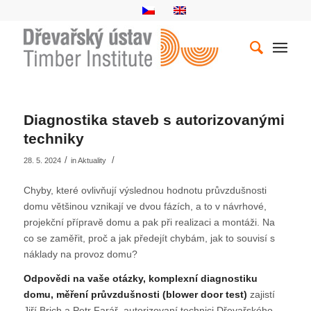
Diagnostika staveb s autorizovanými
techniky
/
/
28. 5. 2024
in
Aktuality
Chyby, které ovlivňují výslednou hodnotu průvzdušnosti
domu většinou vznikají ve dvou fázích, a to v návrhové,
projekční přípravě domu a pak při realizaci a montáži. Na
co se zaměřit, proč a jak předejít chybám, jak to souvisí s
náklady na provoz domu?
Odpovědi na vaše otázky, komplexní diagnostiku
domu, měření průvzdušnosti (blower door test)
zajistí
Jiří Brich a Petr Farář, autorizovaní technici Dřevařského