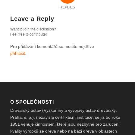
REPLIES
Leave a Reply
Want to join the discussion?
Feel free to contribute!
Pro přidávání komentářů se musíte nejdříve
přihlásit
.
O SPOLEČNOSTI
Dřevařský ústav (Výzkumný a vývojový ústav dřevařský,
Praha, s. p.), nezávislá certifikační instituce, se již od roku
1951 věnuje činnostem, které jsou nezbytné pro zaručení
kvality výrobků ze dřeva nebo na bázi dřeva v oblastech