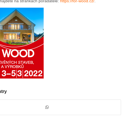
 najdete na stránkách pořadatele:
https://for-wood.cz/
.
ntry