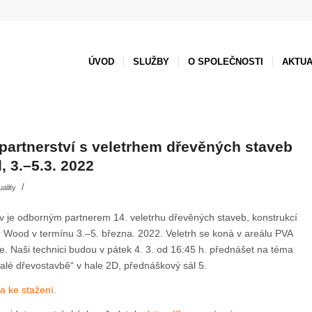
ÚVOD
SLUŽBY
O SPOLEČNOSTI
AKTUA
partnerství s veletrhem dřevěných staveb
 3.–5.3. 2022
/
uality
v je odborným partnerem 14. veletrhu dřevěných staveb, konstrukcí
r Wood v termínu 3.–5. března. 2022. Veletrh se koná v areálu PVA
e. Naši technici budou v pátek 4. 3. od 16:45 h. přednášet na téma
alé dřevostavbě“ v hale 2D, přednáškový sál 5.
a ke stažení.