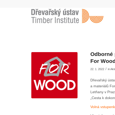
Odborné 
For Wood,
/
22. 1. 2022
in
Akt
Dřevařský ústa
a materiálů Fo
Letňany v Praz
„Cesta k dokon
Volná vstupenk