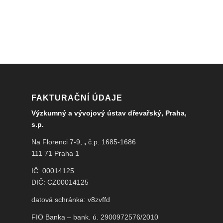
FAKTURAČNÍ ÚDAJE
Výzkumný a vývojový ústav dřevařský, Praha,
s.p.
Na Florenci 7-9,
,
č.p. 1685-1686
111 71 Praha 1
IČ: 00014125
DIČ: CZ00014125
datová schránka: v8zvffd
FIO Banka – bank. ú. 2900972576/2010