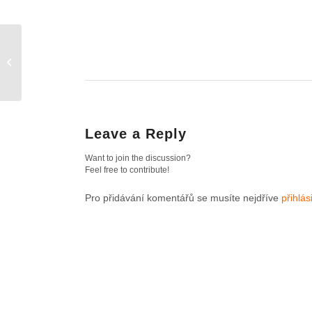
Odborné partnerství s
veletrhem dřevěných
staveb For Wood, 3.–
5.3. 2...
Leave a Reply
Want to join the discussion?
Feel free to contribute!
Pro přidávání komentářů se musíte nejdříve
přihlási