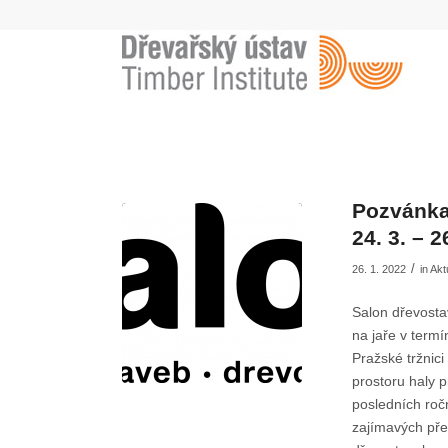
Pozvánka
24. 3. – 2
/
26. 1. 2022
in
Akt
Salon dřevosta
na jaře v termí
Pražské tržnici
prostoru haly 
posledních roč
zajímavých pře