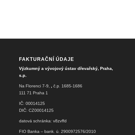
FAKTURAČNÍ ÚDAJE
Výzkumný a vývojový ústav dřevařský, Praha,
s.p.
Na Florenci 7-9,
,
č.p. 1685-1686
111 71 Praha 1
IČ: 00014125
DIČ: CZ00014125
datová schránka: v8zvffd
FIO Banka – bank. ú. 2900972576/2010