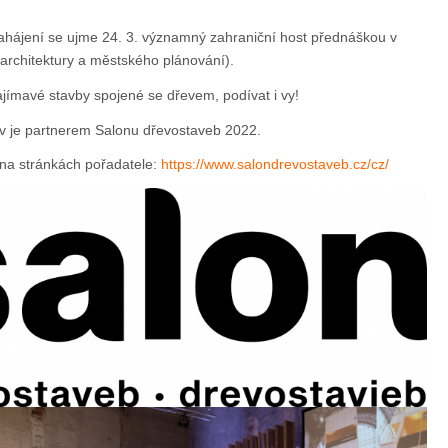
ahájení se ujme 24. 3. významný zahraniční host přednáškou v
rchitektury a městského plánování).
ajímavé stavby spojené se dřevem, podívat i vy!
v je partnerem Salonu dřevostaveb 2022.
 na stránkách pořadatele:
https://www.salondrevostaveb.cz/cz/