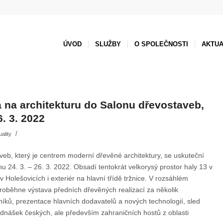
ÚVOD
SLUŽBY
O SPOLEČNOSTI
AKTUA
 na architekturu do Salonu dřevostaveb,
6. 3. 2022
/
uality
veb, který je centrem moderní dřevěné architektury, se uskuteční
nu 24. 3. – 26. 3. 2022. Obsadí tentokrát velkorysý prostor haly 13 v
 v Holešovicích i exteriér na hlavní třídě tržnice. V rozsáhlém
proběhne výstava předních dřevěných realizací za několik
níků, prezentace hlavních dodavatelů a nových technologií, sled
dnášek českých, ale především zahraničních hostů z oblasti