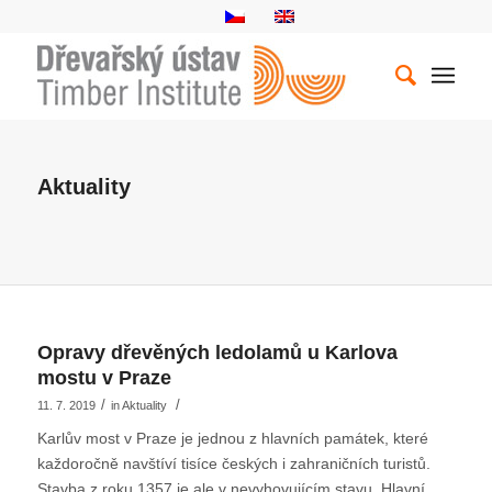
Aktuality
Opravy dřevěných ledolamů u Karlova
mostu v Praze
/
/
11. 7. 2019
in
Aktuality
Karlův most v Praze je jednou z hlavních památek, které
každoročně navštíví tisíce českých i zahraničních turistů.
Stavba z roku 1357 je ale v nevyhovujícím stavu. Hlavní