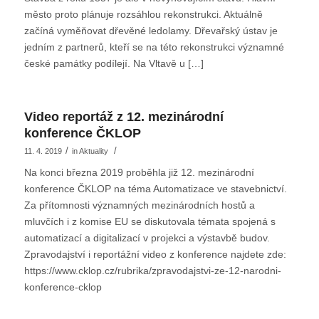
město proto plánuje rozsáhlou rekonstrukci. Aktuálně
začíná vyměňovat dřevěné ledolamy. Dřevařský ústav je
jedním z partnerů, kteří se na této rekonstrukci významné
české památky podílejí. Na Vltavě u […]
Video reportáž z 12. mezinárodní
konference ČKLOP
/
/
11. 4. 2019
in
Aktuality
Na konci března 2019 proběhla již 12. mezinárodní
konference ČKLOP na téma Automatizace ve stavebnictví.
Za přítomnosti významných mezinárodních hostů a
mluvčích i z komise EU se diskutovala témata spojená s
automatizací a digitalizací v projekci a výstavbě budov.
Zpravodajství i reportážní video z konference najdete zde:
https://www.cklop.cz/rubrika/zpravodajstvi-ze-12-narodni-
konference-cklop