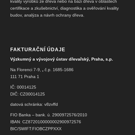
kvality výrobků ze dřeva nebo na bázi dřeva v oblastech
certifikace a zkušebnictví, diagnostika a ověřování kvality
budov, analýza a návrh ochrany dřeva.
FAKTURAČNÍ ÚDAJE
Výzkumný a vývojový ústav dřevařský, Praha, s.p.
Na Florenci 7-9,
,
č.p. 1685-1686
111 71 Praha 1
IČ: 00014125
DIČ: CZ00014125
datová schránka: v8zvffd
FIO Banka – bank. ú. 2900972576/2010
IBAN: CZ8720100000002900972576
BIC/SWIFT:FIOBCZPPXXX