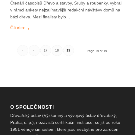
Čtenáři časopisů Dřevo a stavby, Sruby a roubenky, vybrali
v rámci ankety nejzajímavější redakční návštěvy domů na
bázi dřeva. Mezi finalisty bylo…
«
‹
17
18
19
Page 19 of 19
O SPOLEČNOSTI
Dřevařský ústav (Výzkumný a vývojový ústav dřevařský,
Praha, s. p.), nezávislá certifikační instituce, se již od roku
1951 věnuje činnostem, které jsou nezbytné pro zaručení