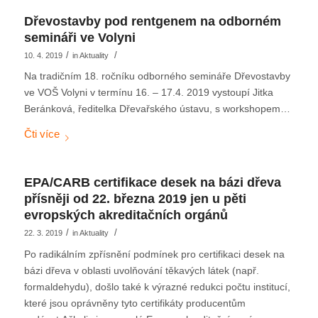
Dřevostavby pod rentgenem na odborném
semináři ve Volyni
/
/
10. 4. 2019
in
Aktuality
Na tradičním 18. ročníku odborného semináře Dřevostavby
ve VOŠ Volyni v termínu 16. – 17.4. 2019 vystoupí Jitka
Beránková, ředitelka Dřevařského ústavu, s workshopem…
EPA/CARB certifikace desek na bázi dřeva
přísněji od 22. března 2019 jen u pěti
evropských akreditačních orgánů
/
/
22. 3. 2019
in
Aktuality
Po radikálním zpřísnění podmínek pro certifikaci desek na
bázi dřeva v oblasti uvolňování těkavých látek (např.
formaldehydu), došlo také k výrazné redukci počtu institucí,
které jsou oprávněny tyto certifikáty producentům