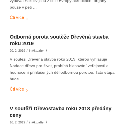
vydávat.Ačkoliv jsou z celé Evropy akreditační orgány
pouze v pěti …
Odborná porota soutěže Dřevěná stavba
roku 2019
/
/
20. 2. 2019
in
Aktuality
V soutěži Dřevěná stavba roku 2019, kterou vyhlašuje
Nadace dřevo pro život, probíhá hlasování veřejnosti a
hodnocení přihlášených děl odbornou porotou. Tato etapa
bude …
V soutěži Dřevostavba roku 2018 předány
ceny
/
/
10. 2. 2019
in
Aktuality