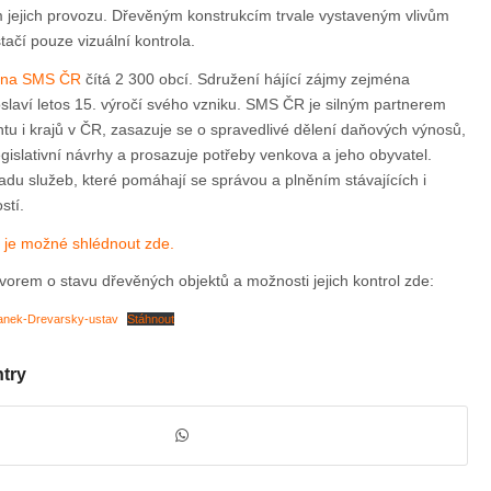
 jejich provozu. Dřevěným konstrukcím trvale vystaveným vlivům
tačí pouze vizuální kontrola.
adna SMS ČR
čítá 2 300 obcí. Sdružení hájící zájmy zejména
slaví letos 15. výročí svého vzniku. SMS ČR je silným partnerem
ntu i krajů v ČR, zasazuje se o spravedlivé dělení daňových výnosů,
gislativní návrhy a prosazuje potřeby venkova a jeho obyvatel.
adu služeb, které pomáhají se správou a plněním stávajících i
stí.
 je možné shlédnout zde.
vorem o stavu dřevěných objektů a možnosti jejich kontrol zde:
anek-Drevarsky-ustav
Stáhnout
ntry