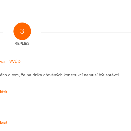
3
REPLIES
vizi – VVÚD
ého o tom, že na rizika dřevěných konstrukcí nemusí být správci
ásit
ásit