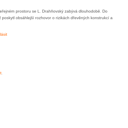
veřejném prostoru se L. Drahňovský zabývá dlouhodobě. Do
oskytl obsáhlejší rozhovor o rizikách dřevěných konstrukcí a
ásit
t
.