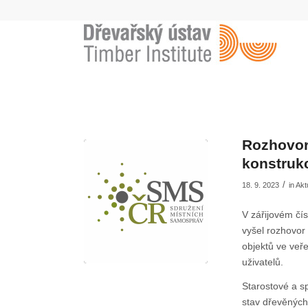
napsal:
napsal:
napsal:
Rozhovor
konstruk
/
18. 9. 2023
in
Akt
V zářijovém čí
vyšel rozhovor
objektů ve veř
uživatelů.
Starostové a s
stav dřevěných