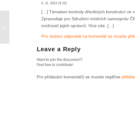
6. 11. 2023 (9:12)
[…] Tématem kontroly dřevěných konstrukcí ve 
Zpravodaje pro Sdružení místních samospráv ČR p
Malé požární zkoušky,
možností jejich správců. Více zde. […]
malé náklady
Pro vložení odpovědi na komentář se musíte přihl
Leave a Reply
Want to join the discussion?
Feel free to contribute!
Pro přidávání komentářů se musíte nejdříve
přihlási