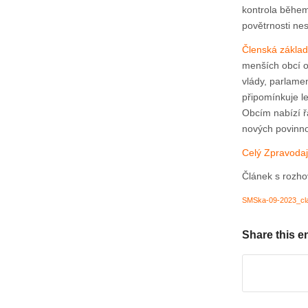
kontrola během
povětrnosti nes
Členská zákl
menších obcí o
vlády, parlame
připomínkuje le
Obcím nabízí ř
nových povinno
Celý Zpravodaj
Článek s rozho
SMSka-09-2023_cl
Share this e