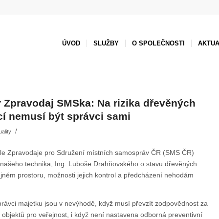
ÚVOD
SLUŽBY
O SPOLEČNOSTI
AKTUA
 Zpravodaj SMSka: Na rizika dřevěných
cí nemusí být správci sami
/
uality
sle Zpravodaje pro Sdružení místních samospráv ČR (SMS ČR)
 našeho technika, Ing. Luboše Drahňovského o stavu dřevěných
ejném prostoru, možnosti jejich kontrol a předcházení nehodám
právci majetku jsou v nevýhodě, když musí převzít zodpovědnost za
 objektů pro veřejnost, i když není nastavena odborná preventivní