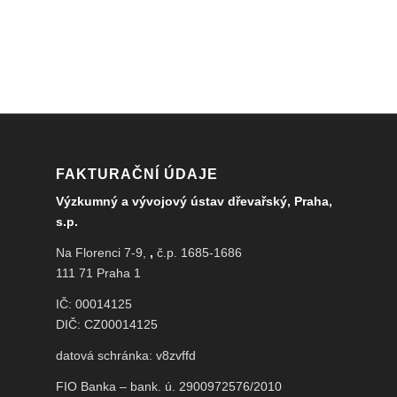
FAKTURAČNÍ ÚDAJE
Výzkumný a vývojový ústav dřevařský, Praha,
s.p.
Na Florenci 7-9,
,
č.p. 1685-1686
111 71 Praha 1
IČ: 00014125
DIČ: CZ00014125
datová schránka: v8zvffd
FIO Banka – bank. ú. 2900972576/2010