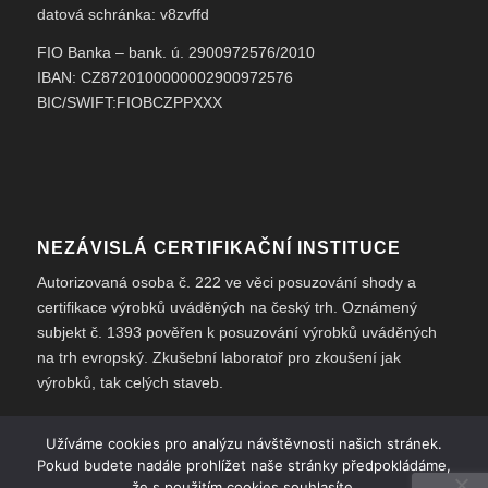
datová schránka: v8zvffd
FIO Banka – bank. ú. 2900972576/2010
IBAN: CZ8720100000002900972576
BIC/SWIFT:FIOBCZPPXXX
NEZÁVISLÁ CERTIFIKAČNÍ INSTITUCE
Autorizovaná osoba č. 222 ve věci posuzování shody a
certifikace výrobků uváděných na český trh. Oznámený
subjekt č. 1393 pověřen k posuzování výrobků uváděných
na trh evropský. Zkušební laboratoř pro zkoušení jak
výrobků, tak celých staveb.
Užíváme cookies pro analýzu návštěvnosti našich stránek.
Pokud budete nadále prohlížet naše stránky předpokládáme,
že s použitím cookies souhlasíte.